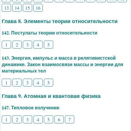
13
14
15
16
Глава 8. Элементы теории относительности
§42. Постулаты теории относительности
1
2
3
4
5
§43. Энергия, импульс и масса в релятивистской
динамике. Закон взаимосвязи массы и энергии для
материальных тел
1
2
3
4
5
Глава 9. Атомная и квантовая физика
§47. Тепловое излучение
1
2
3
4
5
6
7