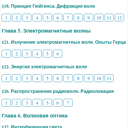
§18. Принцип Гюйгенса. Дифракция волн
1
2
3
4
5
6
7
8
9
10
11
12
Глава 5. Электромагнитные волны
§21. Излучение электромагнитных волн. Опыты Герца
1
2
3
4
5
6
§22. Энергия электромагнитных волн
1
2
3
4
5
6
7
8
9
10
11
§26. Распространение радиоволн. Радиолокация
1
2
3
4
5
6
7
Глава 6. Волновая оптика
§32. Интерференция света