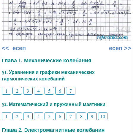
<< есеп
есеп >>
Глава 1. Механические колебания
§1. Уравнения и графики механических
гармонических колебаний
1
2
3
4
5
6
7
§2. Математический и пружинный маятники
1
2
3
4
5
6
7
8
9
10
Глава 2. Электромагнитные колебания