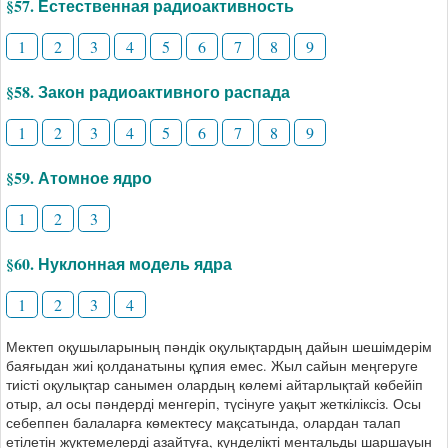
§57. Естественная радиоактивность
1
2
3
4
5
6
7
8
9
§58. Закон радиоактивного распада
1
2
3
4
5
6
7
8
9
§59. Атомное ядро
1
2
3
§60. Нуклонная модель ядра
1
2
3
4
Мектеп оқушыларының пәндік оқулықтардың дайын шешімдерім
баяғыдан жиі қолданатыны құпия емес. Жыл сайын меңгеруге
тиісті оқулықтар санымен олардың көлемі айтарлықтай көбейіп
отыр, ал осы пәндерді менгеріп, түсінуге уақыт жеткіліксіз. Осы
себеппен балаларға көмектесу мақсатында, олардан талап
етілетін жүктемелерді азайтуға, күнделікті ментальды шаршауын