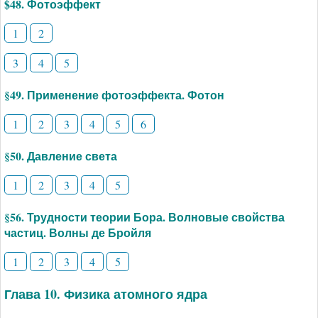
$48. Фотоэффект
1
2
3
4
5
§49. Применение фотоэффекта. Фотон
1
2
3
4
5
6
§50. Давление света
1
2
3
4
5
§56. Трудности теории Бора. Волновые свойства
частиц. Волны де Бройля
1
2
3
4
5
Глава 10. Физика атомного ядра