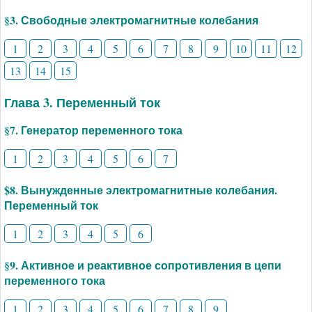
§3. Свободные электромагнитные колебания
1
2
3
4
5
6
7
8
9
10
11
12
13
14
15
Глава 3. Переменный ток
§7. Генератор переменного тока
1
2
3
4
5
6
7
$8. Вынужденные электромагнитные колебания.
Переменный ток
1
2
3
4
5
6
§9. Активное и реактивное сопротивления в цепи
переменного тока
1
2
3
4
5
6
7
8
9