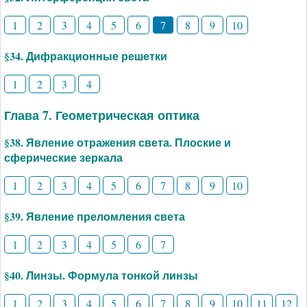
1
2
3
4
5
6
7
8
9
10
§34. Дифракционные решетки
1
2
3
4
Глава 7. Геометрическая оптика
§38. Явление отражения света. Плоские и
сферические зеркала
1
2
3
4
5
6
7
8
9
10
§39. Явление преломления света
1
2
3
4
5
6
7
§40. Линзы. Формула тонкой линзы
1
2
3
4
5
6
7
8
9
10
11
12