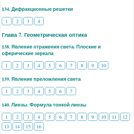
§34. Дифракционные решетки
1
2
3
4
Глава 7. Геометрическая оптика
§38. Явление отражения света. Плоские и
сферические зеркала
1
2
3
4
5
6
7
8
9
10
§39. Явление преломления света
1
2
3
4
5
6
7
§40. Линзы. Формула тонкой линзы
1
2
3
4
5
6
7
8
9
10
11
12
13
14
15
16