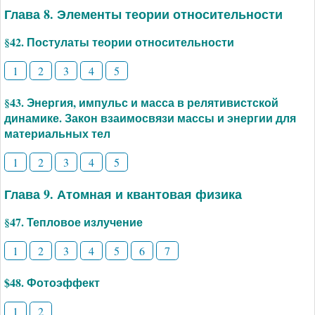
Глава 8. Элементы теории относительности
§42. Постулаты теории относительности
1
2
3
4
5
§43. Энергия, импульс и масса в релятивистской
динамике. Закон взаимосвязи массы и энергии для
материальных тел
1
2
3
4
5
Глава 9. Атомная и квантовая физика
§47. Тепловое излучение
1
2
3
4
5
6
7
$48. Фотоэффект
1
2