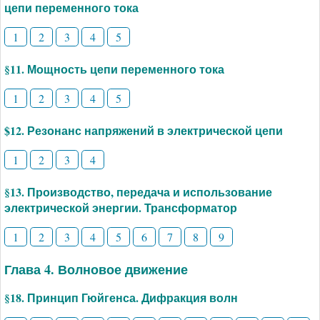
цепи переменного тока
1
2
3
4
5
§11. Мощность цепи переменного тока
1
2
3
4
5
$12. Резонанс напряжений в электрической цепи
1
2
3
4
§13. Производство, передача и использование
электрической энергии. Трансформатор
1
2
3
4
5
6
7
8
9
Глава 4. Волновое движение
§18. Принцип Гюйгенса. Дифракция волн