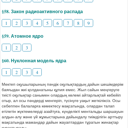
§58. Закон радиоактивного распада
1
2
3
4
5
6
7
8
9
§59. Атомное ядро
1
2
3
§60. Нуклонная модель ядра
1
2
3
4
Мектеп оқушыларының пәндік оқулықтардың дайын шешімдерім
баяғыдан жиі қолданатыны құпия емес. Жыл сайын меңгеруге
тиісті оқулықтар санымен олардың көлемі айтарлықтай көбейіп
отыр, ал осы пәндерді менгеріп, түсінуге уақыт жеткіліксіз. Осы
себеппен балаларға көмектесу мақсатында, олардан талап
етілетін жүктемелерді азайтуға, күнделікті ментальды шаршауын
алдын-алу және үй жұмыстарына дайындалу тиімділігін арттыру
мақсатында мамандар дайын жауаптардан тұратын жинақтар
құрастырады.