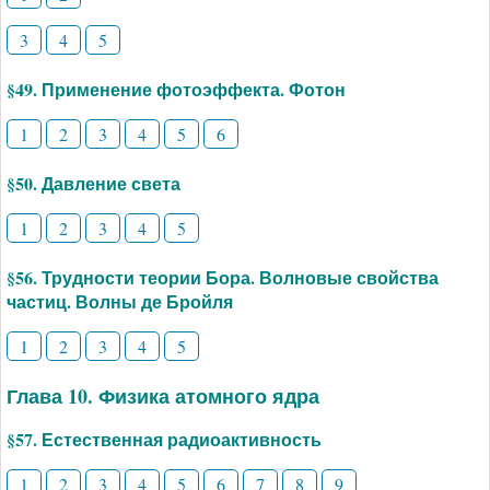
3
4
5
§49. Применение фотоэффекта. Фотон
1
2
3
4
5
6
§50. Давление света
1
2
3
4
5
§56. Трудности теории Бора. Волновые свойства
частиц. Волны де Бройля
1
2
3
4
5
Глава 10. Физика атомного ядра
§57. Естественная радиоактивность
1
2
3
4
5
6
7
8
9