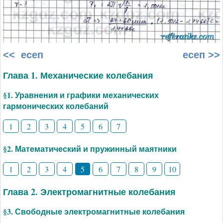
<< есеп
есеп >>
Глава 1. Механические колебания
§1. Уравнения и графики механических
гармонических колебаний
1
2
3
4
5
6
7
§2. Математический и пружинный маятники
1
2
3
4
5
6
7
8
9
10
Глава 2. Электромагнитные колебания
§3. Свободные электромагнитные колебания