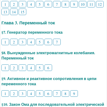
1
2
3
4
5
6
7
8
9
10
11
12
13
14
15
Глава 3. Переменный ток
§7. Генератор переменного тока
1
2
3
4
5
6
7
$8. Вынужденные электромагнитные колебания.
Переменный ток
1
2
3
4
5
6
§9. Активное и реактивное сопротивления в цепи
переменного тока
1
2
3
4
5
6
7
8
9
§10. Закон Ома для последовательной электрической