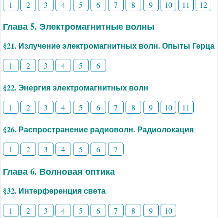
1
2
3
4
5
6
7
8
9
10
11
12
Глава 5. Электромагнитные волны
§21. Излучение электромагнитных волн. Опыты Герца
1
2
3
4
5
6
§22. Энергия электромагнитных волн
1
2
3
4
5
6
7
8
9
10
11
§26. Распространение радиоволн. Радиолокация
1
2
3
4
5
6
7
Глава 6. Волновая оптика
§32. Интерференция света
1
2
3
4
5
6
7
8
9
10