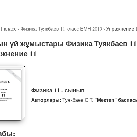
11 класс
›
Физика Туякбаев 11 класс ЕМН 2019
›
Упражнение 
н үй жұмыстары Физика Туякбаев 11 
жнение 11
Физика 11 - сынып
Авторлары:
Туякбаев С.Т.
"Мектеп" баспас
абы: