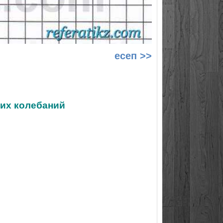
есеп >>
ких колебаний