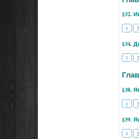
§32. 
1
§34. 
1
Глав
§38. 
1
§39. 
1