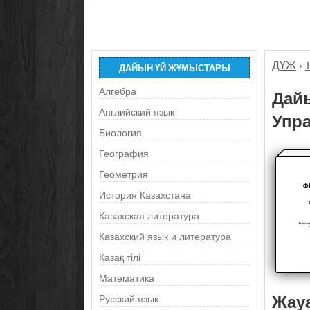
ДҮЖ
›
ДАЙЫН ҮЙ ЖҰМЫСТАРЫ
Алгебра
Дайы
Английский язык
Упра
Биология
География
Геометрия
История Казахстана
Казахская литература
Казахский язык и литература
Қазақ тілі
Математика
Жау
Русский язык