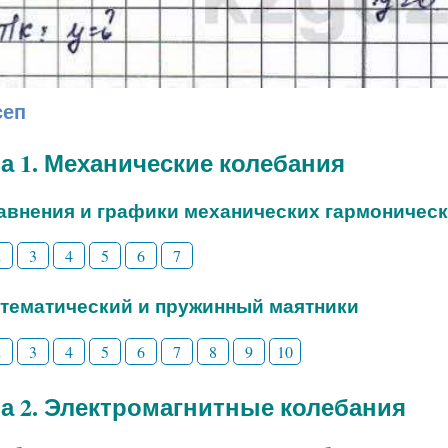
сеп
а 1. Механические колебания
равнения и графики механических гармоничес
2
3
4
5
6
7
атематический и пружинный маятники
2
3
4
5
6
7
8
9
10
а 2. Электромагнитные колебания