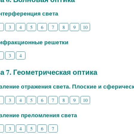
Интерференция света
2
3
4
5
6
7
8
9
10
Дифракционные решетки
2
3
4
а 7. Геометрическая оптика
Явление отражения света. Плоские и сферичес
2
3
4
5
6
7
8
9
10
Явление преломления света
2
3
4
5
6
7