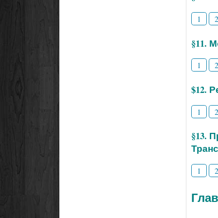
1
§11. 
1
$12. 
1
§13. 
Тран
1
Глав