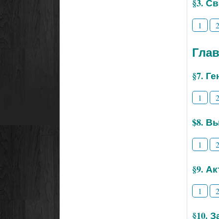
§3. С
1
Глав
§7. Г
1
$8. В
1
§9. А
1
§10. 