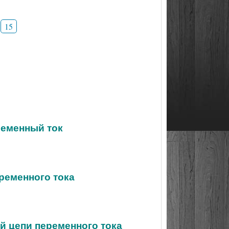
15
ременный ток
еременного тока
й цепи переменного тока