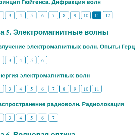
Принцип Гюйгенса. Дифракция волн
2
3
4
5
6
7
8
9
10
11
12
а 5. Электромагнитные волны
Излучение электромагнитных волн. Опыты Гер
2
3
4
5
6
Энергия электромагнитных волн
2
3
4
5
6
7
8
9
10
11
Распространение радиоволн. Радиолокация
2
3
4
5
6
7
а 6. Волновая оптика