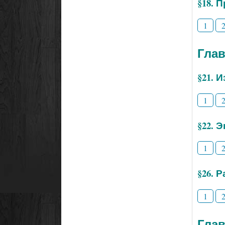
§18. 
1
Глав
§21. 
1
§22. 
1
§26. 
1
Глав