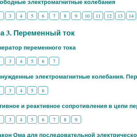
вободные электромагнитные колебания
2
3
4
5
6
7
8
9
10
11
12
13
14
а 3. Переменный ток
енератор переменного тока
2
3
4
5
6
7
ынужденные электромагнитные колебания. Пе
2
3
4
5
6
ктивное и реактивное сопротивления в цепи п
2
3
4
5
6
7
8
9
Закон Ома для последовательной электрическо