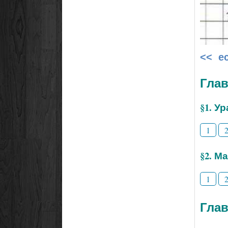
<< е
Глав
§1. У
1
§2. М
1
Глав