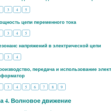
2
3
4
5
Мощность цепи переменного тока
2
3
4
5
Резонанс напряжений в электрической цепи
2
3
4
Производство, передача и использование элек
сформатор
2
3
4
5
6
7
8
9
а 4. Волновое движение