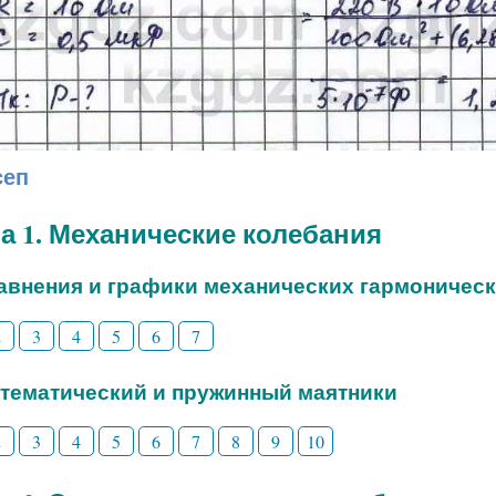
сеп
а 1. Механические колебания
равнения и графики механических гармоничес
2
3
4
5
6
7
атематический и пружинный маятники
2
3
4
5
6
7
8
9
10