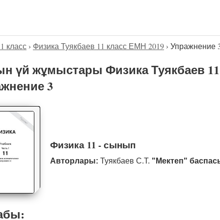
11 класс
›
Физика Туякбаев 11 класс ЕМН 2019
›
Упражнение 
н үй жұмыстары Физика Туякбаев 11 
жнение 3
Физика 11 - сынып
Авторлары:
Туякбаев С.Т.
"Мектеп" баспас
абы: