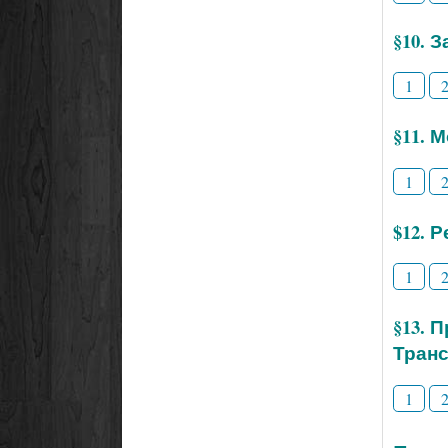
§10. 
1
§11. 
1
$12. 
1
§13. 
Тран
1