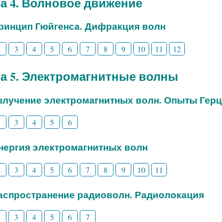
а 4. Волновое движение
Принцип Гюйгенса. Дифракция волн
2
3
4
5
6
7
8
9
10
11
12
а 5. Электромагнитные волны
Излучение электромагнитных волн. Опыты Гер
2
3
4
5
6
Энергия электромагнитных волн
2
3
4
5
6
7
8
9
10
11
Распространение радиоволн. Радиолокация
2
3
4
5
6
7