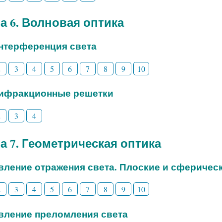
а 6. Волновая оптика
Интерференция света
2
3
4
5
6
7
8
9
10
Дифракционные решетки
2
3
4
а 7. Геометрическая оптика
Явление отражения света. Плоские и сферичес
2
3
4
5
6
7
8
9
10
Явление преломления света