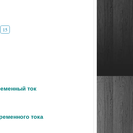
15
ременный ток
еременного тока