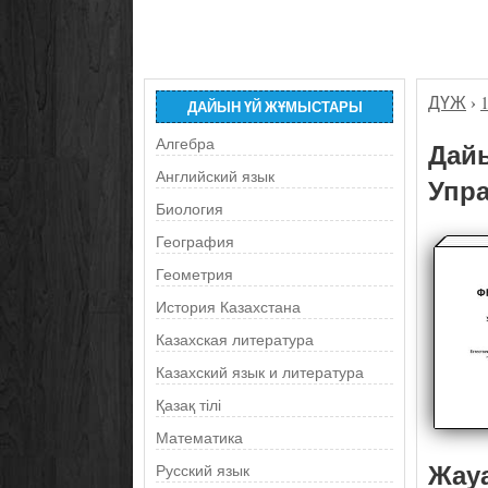
ДҮЖ
›
ДАЙЫН ҮЙ ЖҰМЫСТАРЫ
Алгебра
Дайы
Английский язык
Упра
Биология
География
Геометрия
История Казахстана
Казахская литература
Казахский язык и литература
Қазақ тілі
Математика
Жау
Русский язык