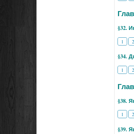
Глав
§32. 
1
§34. 
1
Глав
§38. 
1
§39. 