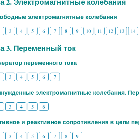
а 2. Электромагнитные колебания
вободные электромагнитные колебания
2
3
4
5
6
7
8
9
10
11
12
13
14
а 3. Переменный ток
енератор переменного тока
2
3
4
5
6
7
ынужденные электромагнитные колебания. Пе
2
3
4
5
6
ктивное и реактивное сопротивления в цепи п
2
3
4
5
6
7
8
9