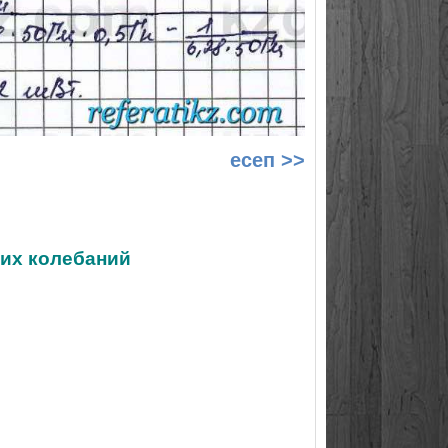
есеп >>
ких колебаний