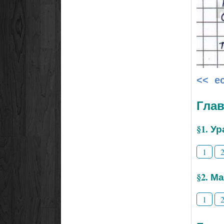
<< е
Глав
§1. У
1
§2. М
1