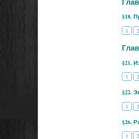
Глав
§18. 
1
Глав
§21. 
1
§22. 
1
§26. 
1