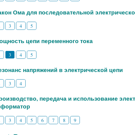
Закон Ома для последовательной электрическо
2
3
4
5
Мощность цепи переменного тока
2
3
4
5
Резонанс напряжений в электрической цепи
2
3
4
Производство, передача и использование элек
сформатор
2
3
4
5
6
7
8
9