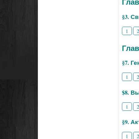
Глав
§3. С
1
Глав
§7. Г
1
$8. В
1
§9. А
1