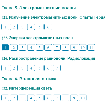
Глава 5. Электромагнитные волны
§21. Излучение электромагнитных волн. Опыты Герца
1
2
3
4
5
6
§22. Энергия электромагнитных волн
1
2
3
4
5
6
7
8
9
10
11
§26. Распространение радиоволн. Радиолокация
1
2
3
4
5
6
7
Глава 6. Волновая оптика
§32. Интерференция света
1
2
3
4
5
6
7
8
9
10