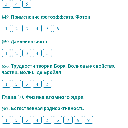
3
4
5
§49. Применение фотоэффекта. Фотон
1
2
3
4
5
6
§50. Давление света
1
2
3
4
5
§56. Трудности теории Бора. Волновые свойства
частиц. Волны де Бройля
1
2
3
4
5
Глава 10. Физика атомного ядра
§57. Естественная радиоактивность
1
2
3
4
5
6
7
8
9