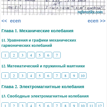
<< есеп
есеп >>
Глава 1. Механические колебания
§1. Уравнения и графики механических
гармонических колебаний
1
2
3
4
5
6
7
§2. Математический и пружинный маятники
1
2
3
4
5
6
7
8
9
10
Глава 2. Электромагнитные колебания
§3. Свободные электромагнитные колебания
1
2
3
4
5
6
7
8
9
10
11
12