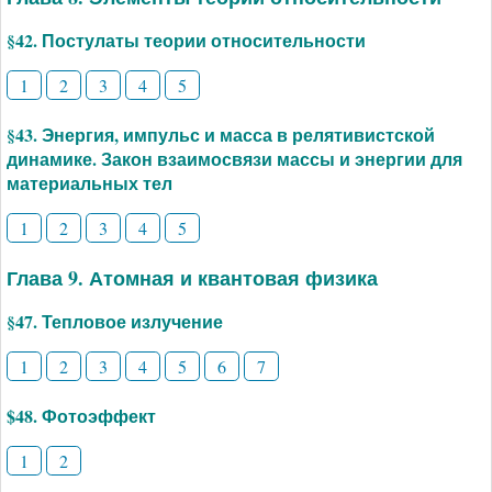
§42. Постулаты теории относительности
1
2
3
4
5
§43. Энергия, импульс и масса в релятивистской
динамике. Закон взаимосвязи массы и энергии для
материальных тел
1
2
3
4
5
Глава 9. Атомная и квантовая физика
§47. Тепловое излучение
1
2
3
4
5
6
7
$48. Фотоэффект
1
2