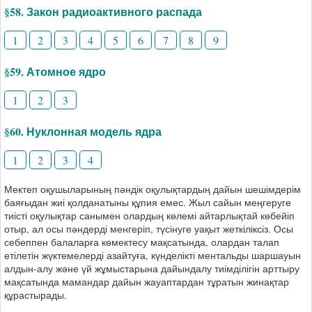
§58. Закон радиоактивного распада
1
2
3
4
5
6
7
8
9
§59. Атомное ядро
1
2
3
§60. Нуклонная модель ядра
1
2
3
4
Мектеп оқушыларының пәндік оқулықтардың дайын шешімдерім
баяғыдан жиі қолданатыны құпия емес. Жыл сайын меңгеруге
тиісті оқулықтар санымен олардың көлемі айтарлықтай көбейіп
отыр, ал осы пәндерді менгеріп, түсінуге уақыт жеткіліксіз. Осы
себеппен балаларға көмектесу мақсатында, олардан талап
етілетін жүктемелерді азайтуға, күнделікті ментальды шаршауын
алдын-алу және үй жұмыстарына дайындалу тиімділігін арттыру
мақсатында мамандар дайын жауаптардан тұратын жинақтар
құрастырады.