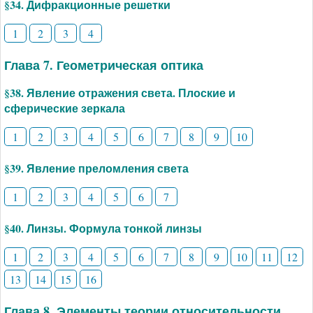
§34. Дифракционные решетки
1
2
3
4
Глава 7. Геометрическая оптика
§38. Явление отражения света. Плоские и
сферические зеркала
1
2
3
4
5
6
7
8
9
10
§39. Явление преломления света
1
2
3
4
5
6
7
§40. Линзы. Формула тонкой линзы
1
2
3
4
5
6
7
8
9
10
11
12
13
14
15
16
Глава 8. Элементы теории относительности