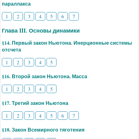
параллакса
1
2
3
4
5
6
7
Глава III. Основы динамики
§14. Первый закон Ньютона. Инерционные системы
отсчета
1
2
3
4
5
§16. Второй закон Ньютона. Масса
1
2
3
4
5
§17. Третий закон Ньютона
1
2
3
4
5
6
7
§18. Закон Всемирного тяготения