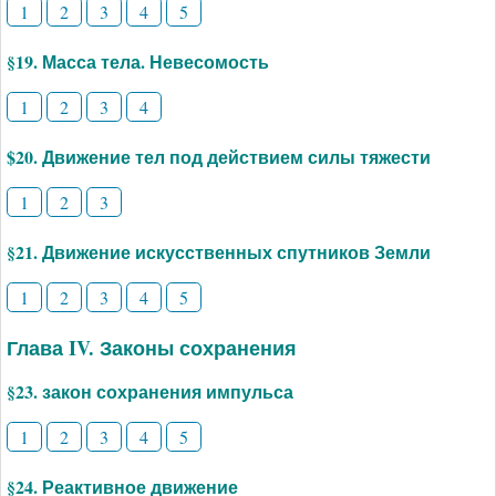
1
2
3
4
5
§19. Масса тела. Невесомость
1
2
3
4
$20. Движение тел под действием силы тяжести
1
2
3
§21. Движение искусственных спутников Земли
1
2
3
4
5
Глава IV. Законы сохранения
§23. закон сохранения импульса
1
2
3
4
5
§24. Реактивное движение