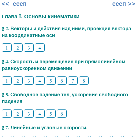
<< есеп
есеп >>
Глава I. Основы кинематики
§ 2. Векторы и действия над ними, проекция вектора
на координатные оси
1
2
3
4
§ 4. Скорость и перемещение при прямолинейном
равноускоренном движении
1
2
3
4
5
6
7
8
§ 5. Свободное падение тел, ускорение свободного
падения
1
2
3
4
5
6
§ 7. Линейные и угловые скорости.