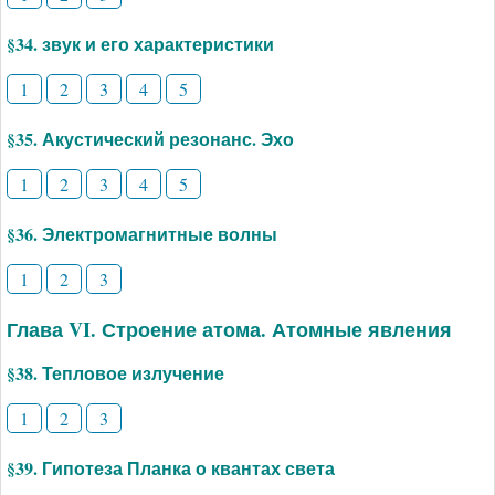
§34. звук и его характеристики
1
2
3
4
5
§35. Акустический резонанс. Эхо
1
2
3
4
5
§36. Электромагнитные волны
1
2
3
Глава VI. Строение атома. Атомные явления
§38. Тепловое излучение
1
2
3
§39. Гипотеза Планка о квантах света