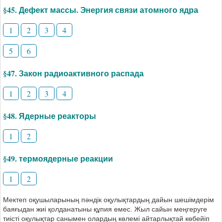
§45. Дефект массы. Энергия связи атомного ядра
1
2
3
4
5
6
§47. Закон радиоактивного распада
1
2
3
4
§48. Ядерные реакторы
1
2
§49. термоядерные реакции
1
2
Мектеп оқушыларының пәндік оқулықтардың дайын шешімдерім
баяғыдан жиі қолданатыны құпия емес. Жыл сайын меңгеруге
тиісті оқулықтар санымен олардың көлемі айтарлықтай көбейіп