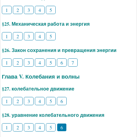
1
2
3
4
5
§25. Механическая работа и энергия
1
2
3
4
5
§26. Закон сохранения и превращения энергии
1
2
3
4
5
6
7
Глава V. Колебания и волны
§27. колебательное движение
1
2
3
4
5
6
§28. уравнение колебательного движения
1
2
3
4
5
6