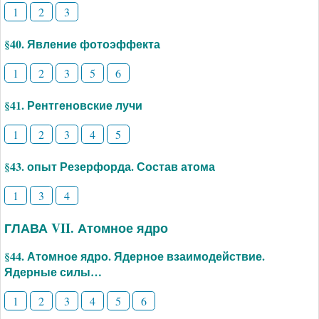
1
2
3
§40. Явление фотоэффекта
1
2
3
5
6
§41. Рентгеновские лучи
1
2
3
4
5
§43. опыт Резерфорда. Состав атома
1
3
4
ГЛАВА VII. Атомное ядро
§44. Атомное ядро. Ядерное взаимодействие.
Ядерные силы…
1
2
3
4
5
6