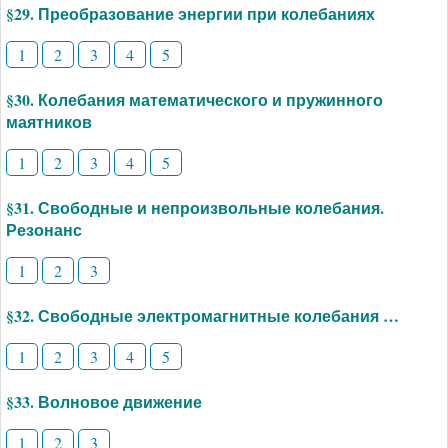
§29. Преобразование энергии при колебаниях
1
2
3
4
5
§30. Колебания математического и пружинного
маятников
1
2
3
4
5
§31. Свободные и непроизвольные колебания.
Резонанс
1
2
3
§32. Свободные электромагнитные колебания …
1
2
3
4
5
§33. Волновое движение
1
2
3