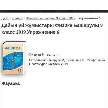
ДҮЖ
›
9 класс
›
Физика Башарулы 9 класс 2019
›
Упражнение 6
Дайын үй жұмыстары Физика Башарулы 9
класс 2019 Упражнение 6
Физика 9 - сынып
Авторлары:
Башарұлы Р., Шүйіншина Ш., Сейфоллина
К.
"Атамұра" баспасы 2019
Жауабы: