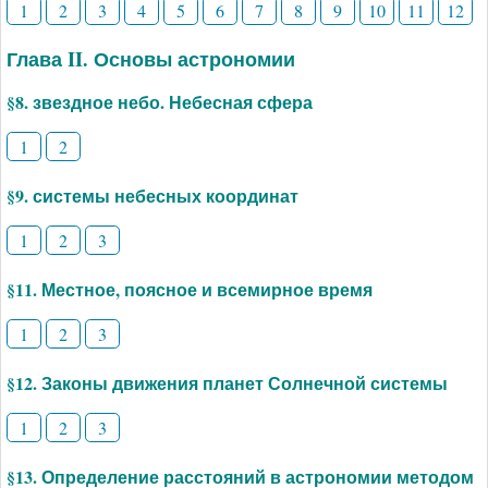
1
2
3
4
5
6
7
8
9
10
11
12
Глава II. Основы астрономии
§8. звездное небо. Небесная сфера
1
2
§9. системы небесных координат
1
2
3
§11. Местное, поясное и всемирное время
1
2
3
§12. Законы движения планет Солнечной системы
1
2
3
§13. Определение расстояний в астрономии методом