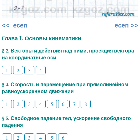
<< есеп
есеп >>
Глава I. Основы кинематики
§ 2. Векторы и действия над ними, проекция вектора
на координатные оси
1
2
3
4
§ 4. Скорость и перемещение при прямолинейном
равноускоренном движении
1
2
3
4
5
6
7
8
§ 5. Свободное падение тел, ускорение свободного
падения
1
2
3
4
5
6