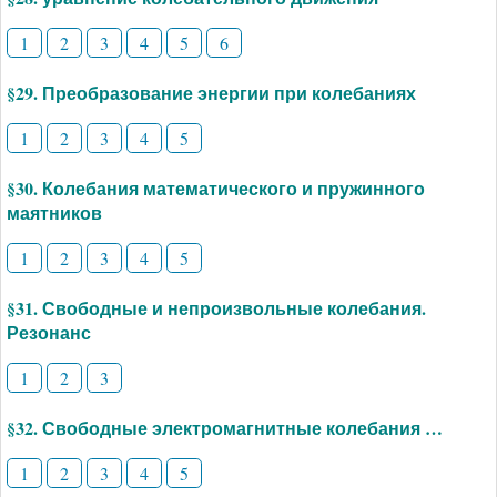
1
2
3
4
5
6
§29. Преобразование энергии при колебаниях
1
2
3
4
5
§30. Колебания математического и пружинного
маятников
1
2
3
4
5
§31. Свободные и непроизвольные колебания.
Резонанс
1
2
3
§32. Свободные электромагнитные колебания …
1
2
3
4
5