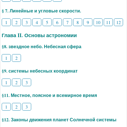
§ 7. Линейные и угловые скорости.
1
2
3
4
5
6
7
8
9
10
11
12
Глава II. Основы астрономии
§8. звездное небо. Небесная сфера
1
2
§9. системы небесных координат
1
2
3
§11. Местное, поясное и всемирное время
1
2
3
§12. Законы движения планет Солнечной системы