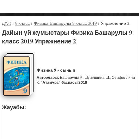
ДҮЖ
›
9 класс
›
Физика Башарулы 9 класс 2019
›
Упражнение 2
Дайын үй жұмыстары Физика Башарулы 9
класс 2019 Упражнение 2
Физика 9 - сынып
Авторлары:
Башарұлы Р., Шүйіншина Ш., Сейфоллина
К.
"Атамұра" баспасы 2019
Жауабы: