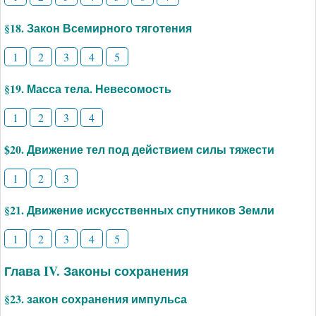
§18. Закон Всемирного тяготения
1
2
3
4
5
§19. Масса тела. Невесомость
1
2
3
4
$20. Движение тел под действием силы тяжести
1
2
3
§21. Движение искусственных спутников Земли
1
2
3
4
5
Глава IV. Законы сохранения
§23. закон сохранения импульса