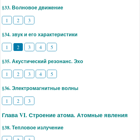
§33. Волновое движение
1
2
3
§34. звук и его характеристики
1
2
3
4
5
§35. Акустический резонанс. Эхо
1
2
3
4
5
§36. Электромагнитные волны
1
2
3
Глава VI. Строение атома. Атомные явления
§38. Тепловое излучение