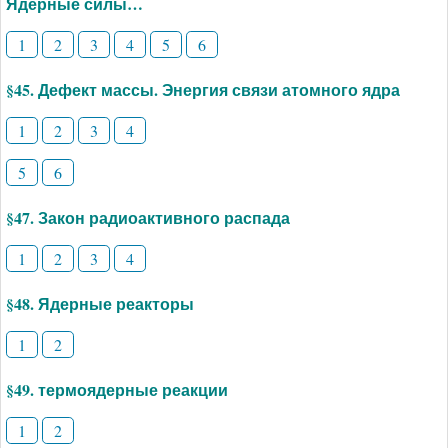
Ядерные силы…
1
2
3
4
5
6
§45. Дефект массы. Энергия связи атомного ядра
1
2
3
4
5
6
§47. Закон радиоактивного распада
1
2
3
4
§48. Ядерные реакторы
1
2
§49. термоядерные реакции
1
2