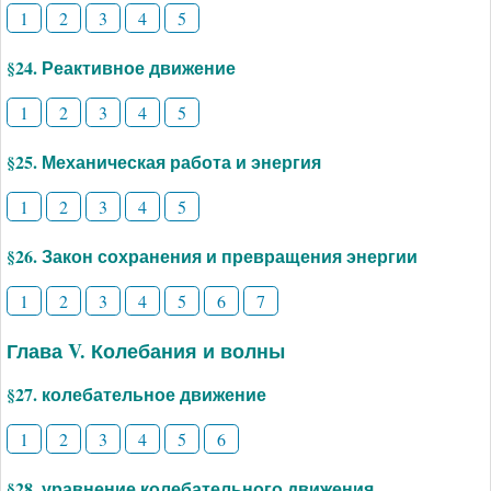
1
2
3
4
5
§24. Реактивное движение
1
2
3
4
5
§25. Механическая работа и энергия
1
2
3
4
5
§26. Закон сохранения и превращения энергии
1
2
3
4
5
6
7
Глава V. Колебания и волны
§27. колебательное движение
1
2
3
4
5
6
§28. уравнение колебательного движения