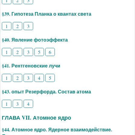
1
2
3
§39. Гипотеза Планка о квантах света
1
2
3
§40. Явление фотоэффекта
1
2
3
5
6
§41. Рентгеновские лучи
1
2
3
4
5
§43. опыт Резерфорда. Состав атома
1
3
4
ГЛАВА VII. Атомное ядро
§44. Атомное ядро. Ядерное взаимодействие.