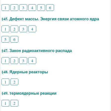
1
2
3
4
5
6
§45. Дефект массы. Энергия связи атомного ядра
1
2
3
4
5
6
§47. Закон радиоактивного распада
1
2
3
4
§48. Ядерные реакторы
1
2
§49. термоядерные реакции
1
2