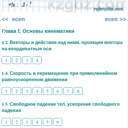
<< есеп
есеп >>
Глава I. Основы кинематики
§ 2. Векторы и действия над ними, проекция вектора
на координатные оси
1
2
3
4
§ 4. Скорость и перемещение при прямолинейном
равноускоренном движении
1
2
3
4
5
6
7
8
§ 5. Свободное падение тел, ускорение свободного
падения
1
2
3
4
5
6