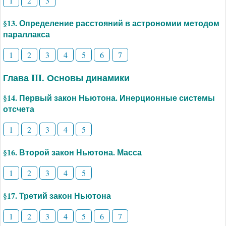
1
2
3
§13. Определение расстояний в астрономии методом
параллакса
1
2
3
4
5
6
7
Глава III. Основы динамики
§14. Первый закон Ньютона. Инерционные системы
отсчета
1
2
3
4
5
§16. Второй закон Ньютона. Масса
1
2
3
4
5
§17. Третий закон Ньютона
1
2
3
4
5
6
7