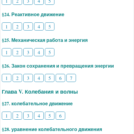
1
2
3
4
5
§24. Реактивное движение
1
2
3
4
5
§25. Механическая работа и энергия
1
2
3
4
5
§26. Закон сохранения и превращения энергии
1
2
3
4
5
6
7
Глава V. Колебания и волны
§27. колебательное движение
1
2
3
4
5
6
§28. уравнение колебательного движения