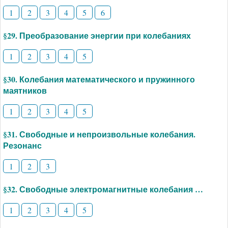
1
2
3
4
5
6
§29. Преобразование энергии при колебаниях
1
2
3
4
5
§30. Колебания математического и пружинного
маятников
1
2
3
4
5
§31. Свободные и непроизвольные колебания.
Резонанс
1
2
3
§32. Свободные электромагнитные колебания …
1
2
3
4
5