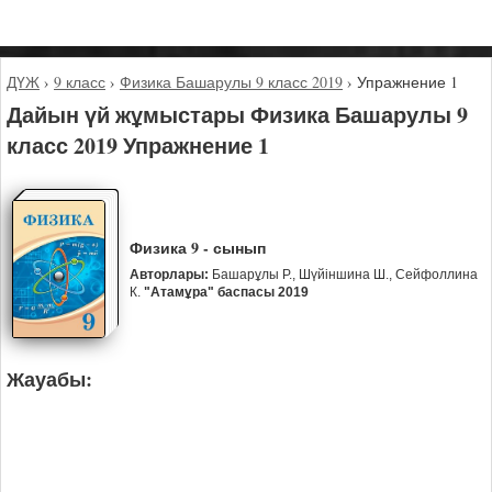
ДҮЖ
›
9 класс
›
Физика Башарулы 9 класс 2019
›
Упражнение 1
Дайын үй жұмыстары Физика Башарулы 9
класс 2019 Упражнение 1
Физика 9 - сынып
Авторлары:
Башарұлы Р., Шүйіншина Ш., Сейфоллина
К.
"Атамұра" баспасы 2019
Жауабы: