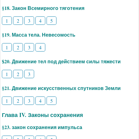
§18. Закон Всемирного тяготения
1
2
3
4
5
§19. Масса тела. Невесомость
1
2
3
4
$20. Движение тел под действием силы тяжести
1
2
3
§21. Движение искусственных спутников Земли
1
2
3
4
5
Глава IV. Законы сохранения
§23. закон сохранения импульса