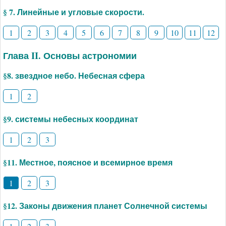
§ 7. Линейные и угловые скорости.
1
2
3
4
5
6
7
8
9
10
11
12
Глава II. Основы астрономии
§8. звездное небо. Небесная сфера
1
2
§9. системы небесных координат
1
2
3
§11. Местное, поясное и всемирное время
1
2
3
§12. Законы движения планет Солнечной системы