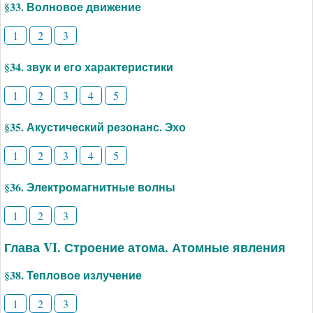
§33. Волновое движение
1
2
3
§34. звук и его характеристики
1
2
3
4
5
§35. Акустический резонанс. Эхо
1
2
3
4
5
§36. Электромагнитные волны
1
2
3
Глава VI. Строение атома. Атомные явления
§38. Тепловое излучение
1
2
3