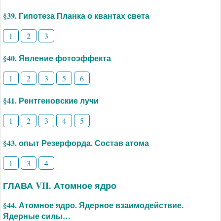
§39. Гипотеза Планка о квантах света
1
2
3
§40. Явление фотоэффекта
1
2
3
5
6
§41. Рентгеновские лучи
1
2
3
4
5
§43. опыт Резерфорда. Состав атома
1
3
4
ГЛАВА VII. Атомное ядро
§44. Атомное ядро. Ядерное взаимодействие.
Ядерные силы…