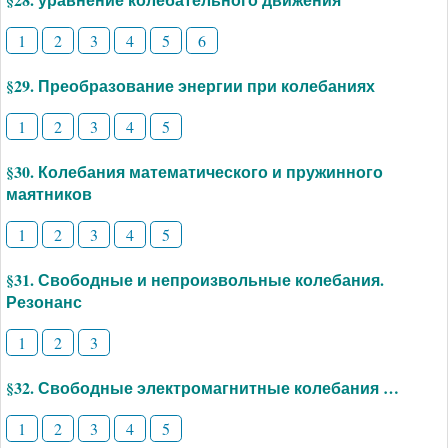
1
2
3
4
5
6
§29. Преобразование энергии при колебаниях
1
2
3
4
5
§30. Колебания математического и пружинного
маятников
1
2
3
4
5
§31. Свободные и непроизвольные колебания.
Резонанс
1
2
3
§32. Свободные электромагнитные колебания …
1
2
3
4
5