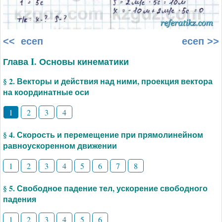
<< есеп
есеп >>
Глава I. Основы кинематики
§ 2. Векторы и действия над ними, проекция вектора
на координатные оси
1
2
3
4
§ 4. Скорость и перемещение при прямолинейном
равноускоренном движении
1
2
3
4
5
6
7
8
§ 5. Свободное падение тел, ускорение свободного
падения
1
2
3
4
5
6