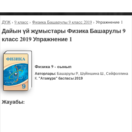
ДҮЖ
›
9 класс
›
Физика Башарулы 9 класс 2019
›
Упражнение 1
Дайын үй жұмыстары Физика Башарулы 9
класс 2019 Упражнение 1
Физика 9 - сынып
Авторлары:
Башарұлы Р., Шүйіншина Ш., Сейфоллина
К.
"Атамұра" баспасы 2019
Жауабы: