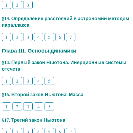
1
2
3
§13. Определение расстояний в астрономии методом
параллакса
1
2
3
4
5
6
7
Глава III. Основы динамики
§14. Первый закон Ньютона. Инерционные системы
отсчета
1
2
3
4
5
§16. Второй закон Ньютона. Масса
1
2
3
4
5
§17. Третий закон Ньютона
1
2
3
4
5
6
7