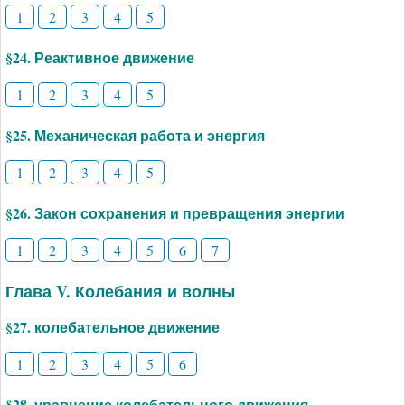
1
2
3
4
5
§24. Реактивное движение
1
2
3
4
5
§25. Механическая работа и энергия
1
2
3
4
5
§26. Закон сохранения и превращения энергии
1
2
3
4
5
6
7
Глава V. Колебания и волны
§27. колебательное движение
1
2
3
4
5
6
§28. уравнение колебательного движения