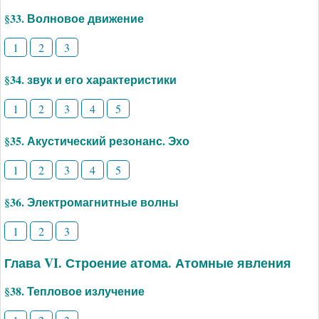
§33. Волновое движение
1
2
3
§34. звук и его характеристики
1
2
3
4
5
§35. Акустический резонанс. Эхо
1
2
3
4
5
§36. Электромагнитные волны
1
2
3
Глава VI. Строение атома. Атомные явления
§38. Тепловое излучение