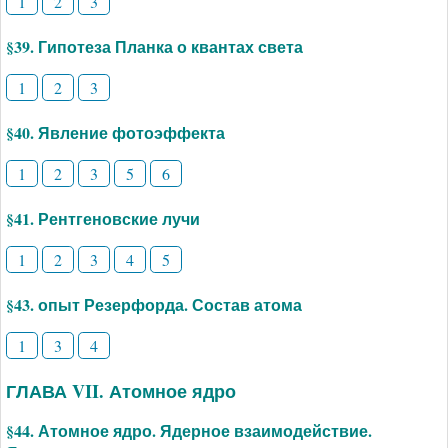
1
2
3
§39. Гипотеза Планка о квантах света
1
2
3
§40. Явление фотоэффекта
1
2
3
5
6
§41. Рентгеновские лучи
1
2
3
4
5
§43. опыт Резерфорда. Состав атома
1
3
4
ГЛАВА VII. Атомное ядро
§44. Атомное ядро. Ядерное взаимодействие.