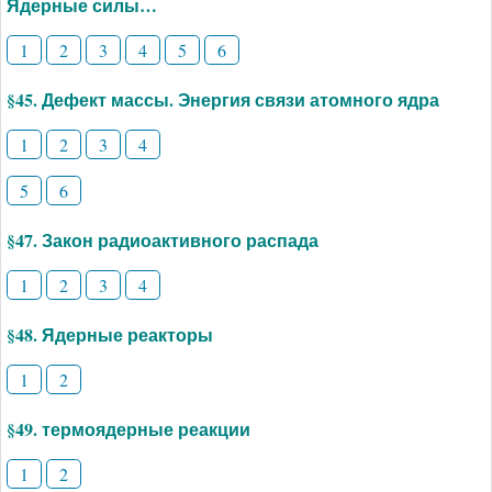
Ядерные силы…
1
2
3
4
5
6
§45. Дефект массы. Энергия связи атомного ядра
1
2
3
4
5
6
§47. Закон радиоактивного распада
1
2
3
4
§48. Ядерные реакторы
1
2
§49. термоядерные реакции
1
2