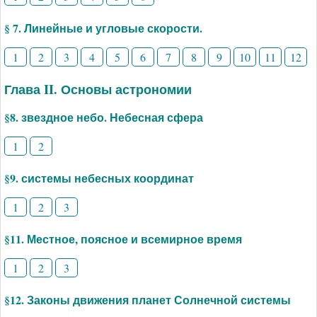
§ 7. Линейные и угловые скорости.
1
2
3
4
5
6
7
8
9
10
11
12
Глава II. Основы астрономии
§8. звездное небо. Небесная сфера
1
2
§9. системы небесных координат
1
2
3
§11. Местное, поясное и всемирное время
1
2
3
§12. Законы движения планет Солнечной системы