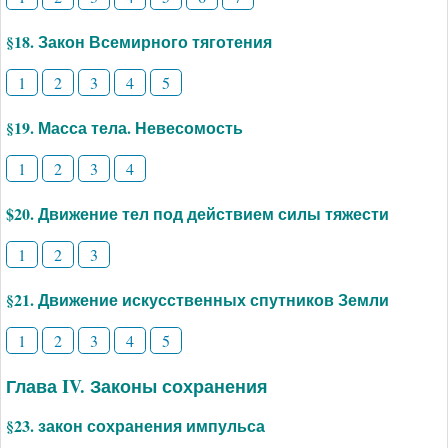
§18. Закон Всемирного тяготения
1
2
3
4
5
§19. Масса тела. Невесомость
1
2
3
4
$20. Движение тел под действием силы тяжести
1
2
3
§21. Движение искусственных спутников Земли
1
2
3
4
5
Глава IV. Законы сохранения
§23. закон сохранения импульса