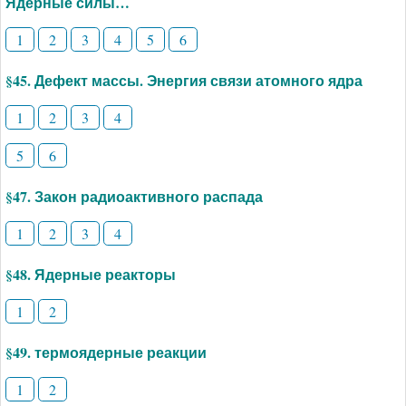
Ядерные силы…
1
2
3
4
5
6
§45. Дефект массы. Энергия связи атомного ядра
1
2
3
4
5
6
§47. Закон радиоактивного распада
1
2
3
4
§48. Ядерные реакторы
1
2
§49. термоядерные реакции
1
2