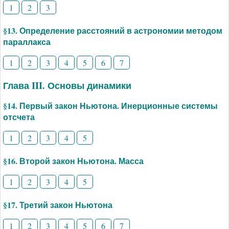
1
2
3
§13. Определение расстояний в астрономии методом
параллакса
1
2
3
4
5
6
7
Глава III. Основы динамики
§14. Первый закон Ньютона. Инерционные системы
отсчета
1
2
3
4
5
§16. Второй закон Ньютона. Масса
1
2
3
4
5
§17. Третий закон Ньютона
1
2
3
4
5
6
7