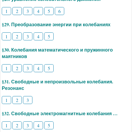
1
2
3
4
5
6
§29. Преобразование энергии при колебаниях
1
2
3
4
5
§30. Колебания математического и пружинного
маятников
1
2
3
4
5
§31. Свободные и непроизвольные колебания.
Резонанс
1
2
3
§32. Свободные электромагнитные колебания …
1
2
3
4
5