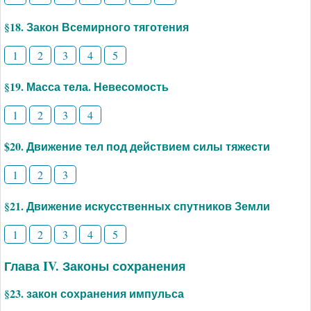
§18. Закон Всемирного тяготения
1
2
3
4
5
§19. Масса тела. Невесомость
1
2
3
4
$20. Движение тел под действием силы тяжести
1
2
3
§21. Движение искусственных спутников Земли
1
2
3
4
5
Глава IV. Законы сохранения
§23. закон сохранения импульса