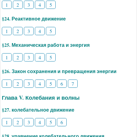
1
2
3
4
5
§24. Реактивное движение
1
2
3
4
5
§25. Механическая работа и энергия
1
2
3
4
5
§26. Закон сохранения и превращения энергии
1
2
3
4
5
6
7
Глава V. Колебания и волны
§27. колебательное движение
1
2
3
4
5
6
§28. уравнение колебательного движения