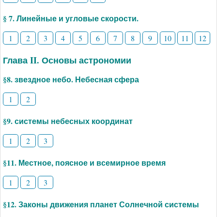
§ 7. Линейные и угловые скорости.
1
2
3
4
5
6
7
8
9
10
11
12
Глава II. Основы астрономии
§8. звездное небо. Небесная сфера
1
2
§9. системы небесных координат
1
2
3
§11. Местное, поясное и всемирное время
1
2
3
§12. Законы движения планет Солнечной системы