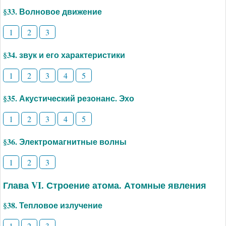
§33. Волновое движение
1
2
3
§34. звук и его характеристики
1
2
3
4
5
§35. Акустический резонанс. Эхо
1
2
3
4
5
§36. Электромагнитные волны
1
2
3
Глава VI. Строение атома. Атомные явления
§38. Тепловое излучение
1
2
3