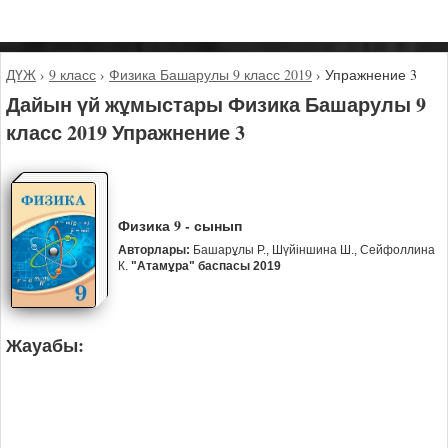
ДҮЖ
›
9 класс
›
Физика Башарулы 9 класс 2019
›
Упражнение 3
Дайын үй жұмыстары Физика Башарулы 9
класс 2019 Упражнение 3
Физика 9 - сынып
Авторлары:
Башарұлы Р., Шүйіншина Ш., Сейфоллина
К.
"Атамұра" баспасы 2019
Жауабы: