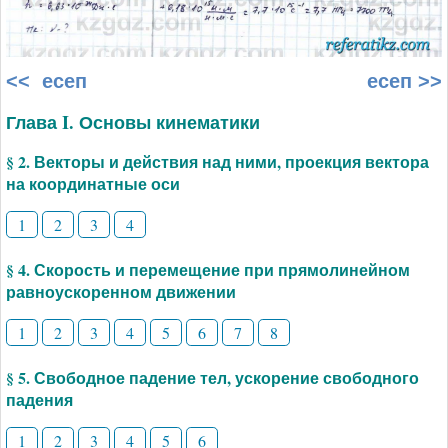
<< есеп
есеп >>
Глава I. Основы кинематики
§ 2. Векторы и действия над ними, проекция вектора
на координатные оси
1
2
3
4
§ 4. Скорость и перемещение при прямолинейном
равноускоренном движении
1
2
3
4
5
6
7
8
§ 5. Свободное падение тел, ускорение свободного
падения
1
2
3
4
5
6