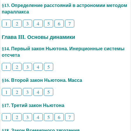
§13. Определение расстояний в астрономии методом
параллакса
1
2
3
4
5
6
7
Глава III. Основы динамики
§14. Первый закон Ньютона. Инерционные системы
отсчета
1
2
3
4
5
§16. Второй закон Ньютона. Масса
1
2
3
4
5
§17. Третий закон Ньютона
1
2
3
4
5
6
7
§18. Закон Всемирного тяготения