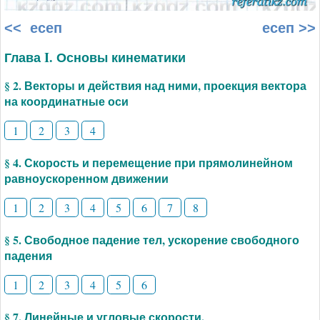
<< есеп
есеп >>
Глава I. Основы кинематики
§ 2. Векторы и действия над ними, проекция вектора
на координатные оси
1
2
3
4
§ 4. Скорость и перемещение при прямолинейном
равноускоренном движении
1
2
3
4
5
6
7
8
§ 5. Свободное падение тел, ускорение свободного
падения
1
2
3
4
5
6
§ 7. Линейные и угловые скорости.