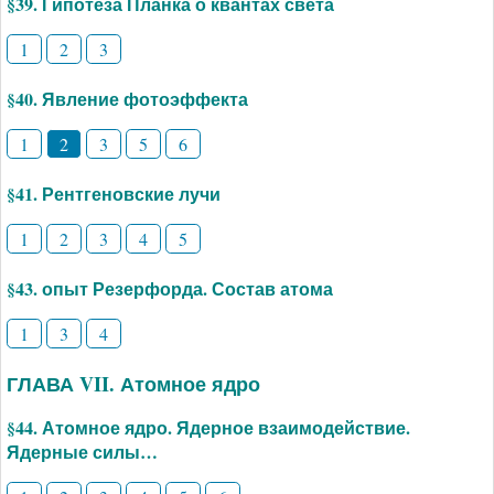
§39. Гипотеза Планка о квантах света
1
2
3
§40. Явление фотоэффекта
1
2
3
5
6
§41. Рентгеновские лучи
1
2
3
4
5
§43. опыт Резерфорда. Состав атома
1
3
4
ГЛАВА VII. Атомное ядро
§44. Атомное ядро. Ядерное взаимодействие.
Ядерные силы…