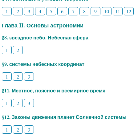
1
2
3
4
5
6
7
8
9
10
11
12
Глава II. Основы астрономии
§8. звездное небо. Небесная сфера
1
2
§9. системы небесных координат
1
2
3
§11. Местное, поясное и всемирное время
1
2
3
§12. Законы движения планет Солнечной системы
1
2
3