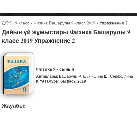
ДҮЖ
›
9 класс
›
Физика Башарулы 9 класс 2019
›
Упражнение 2
Дайын үй жұмыстары Физика Башарулы 9
класс 2019 Упражнение 2
Физика 9 - сынып
Авторлары:
Башарұлы Р., Шүйіншина Ш., Сейфоллина
К.
"Атамұра" баспасы 2019
Жауабы: