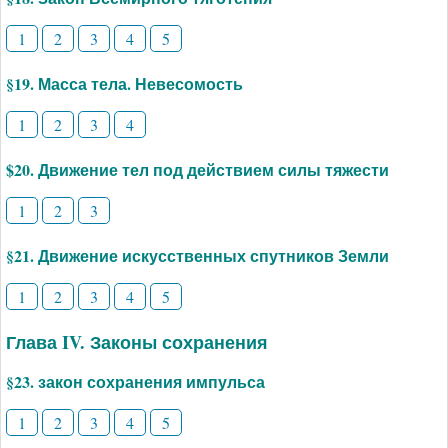
1
2
3
4
5
§19. Масса тела. Невесомость
1
2
3
4
$20. Движение тел под действием силы тяжести
1
2
3
§21. Движение искусственных спутников Земли
1
2
3
4
5
Глава IV. Законы сохранения
§23. закон сохранения импульса
1
2
3
4
5