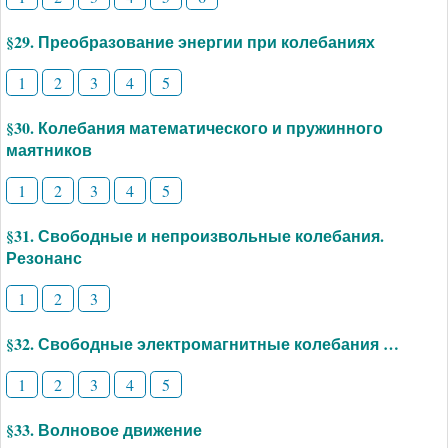
§29. Преобразование энергии при колебаниях
1
2
3
4
5
§30. Колебания математического и пружинного
маятников
1
2
3
4
5
§31. Свободные и непроизвольные колебания.
Резонанс
1
2
3
§32. Свободные электромагнитные колебания …
1
2
3
4
5
§33. Волновое движение