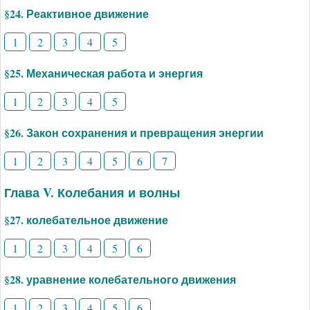
§24. Реактивное движение
1
2
3
4
5
§25. Механическая работа и энергия
1
2
3
4
5
§26. Закон сохранения и превращения энергии
1
2
3
4
5
6
7
Глава V. Колебания и волны
§27. колебательное движение
1
2
3
4
5
6
§28. уравнение колебательного движения
1
2
3
4
5
6