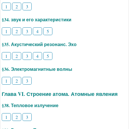
1
2
3
§34. звук и его характеристики
1
2
3
4
5
§35. Акустический резонанс. Эхо
1
2
3
4
5
§36. Электромагнитные волны
1
2
3
Глава VI. Строение атома. Атомные явления
§38. Тепловое излучение
1
2
3