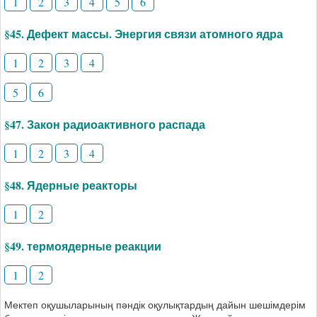
1
2
3
4
5
6
§45. Дефект массы. Энергия связи атомного ядра
1
2
3
4
5
6
§47. Закон радиоактивного распада
1
2
3
4
§48. Ядерные реакторы
1
2
§49. термоядерные реакции
1
2
Мектеп оқушыларының пәндік оқулықтардың дайын шешімдерім