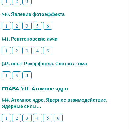
1
2
3
§40. Явление фотоэффекта
1
2
3
5
6
§41. Рентгеновские лучи
1
2
3
4
5
§43. опыт Резерфорда. Состав атома
1
3
4
ГЛАВА VII. Атомное ядро
§44. Атомное ядро. Ядерное взаимодействие.
Ядерные силы…
1
2
3
4
5
6