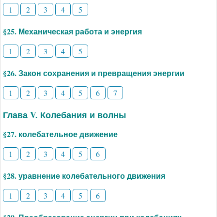
1
2
3
4
5
§25. Механическая работа и энергия
1
2
3
4
5
§26. Закон сохранения и превращения энергии
1
2
3
4
5
6
7
Глава V. Колебания и волны
§27. колебательное движение
1
2
3
4
5
6
§28. уравнение колебательного движения
1
2
3
4
5
6