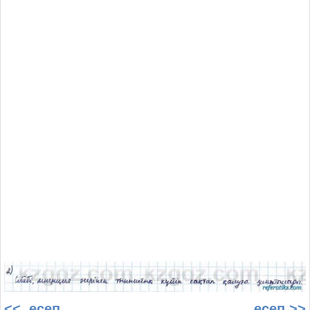
<< есеп
есеп >>