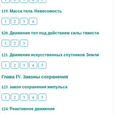
§19. Масса тела. Невесомость
1
2
3
4
$20. Движение тел под действием силы тяжести
1
2
3
§21. Движение искусственных спутников Земли
1
2
3
4
5
Глава IV. Законы сохранения
§23. закон сохранения импульса
1
2
3
4
5
§24. Реактивное движение