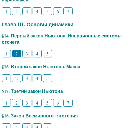
1
2
3
4
5
6
7
Глава III. Основы динамики
§14. Первый закон Ньютона. Инерционные системы
отсчета
1
2
3
4
5
§16. Второй закон Ньютона. Масса
1
2
3
4
5
§17. Третий закон Ньютона
1
2
3
4
5
6
7
§18. Закон Всемирного тяготения
1
2
3
4
5