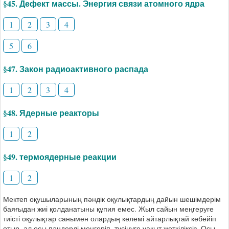
§45. Дефект массы. Энергия связи атомного ядра
1
2
3
4
5
6
§47. Закон радиоактивного распада
1
2
3
4
§48. Ядерные реакторы
1
2
§49. термоядерные реакции
1
2
Мектеп оқушыларының пәндік оқулықтардың дайын шешімдерім
баяғыдан жиі қолданатыны құпия емес. Жыл сайын меңгеруге
тиісті оқулықтар санымен олардың көлемі айтарлықтай көбейіп
отыр, ал осы пәндерді менгеріп, түсінуге уақыт жеткіліксіз. Осы