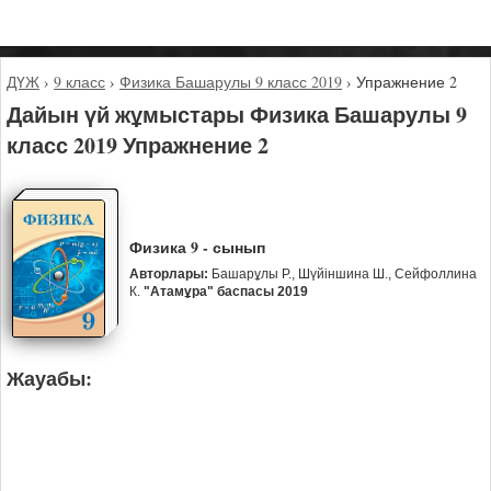
ДҮЖ
›
9 класс
›
Физика Башарулы 9 класс 2019
›
Упражнение 2
Дайын үй жұмыстары Физика Башарулы 9
класс 2019 Упражнение 2
Физика 9 - сынып
Авторлары:
Башарұлы Р., Шүйіншина Ш., Сейфоллина
К.
"Атамұра" баспасы 2019
Жауабы: