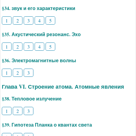
§34. звук и его характеристики
1
2
3
4
5
§35. Акустический резонанс. Эхо
1
2
3
4
5
§36. Электромагнитные волны
1
2
3
Глава VI. Строение атома. Атомные явления
§38. Тепловое излучение
1
2
3
§39. Гипотеза Планка о квантах света