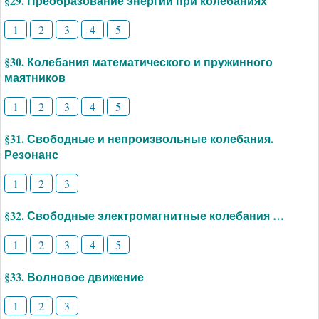
§29. Преобразование энергии при колебаниях
1
2
3
4
5
§30. Колебания математического и пружинного
маятников
1
2
3
4
5
§31. Свободные и непроизвольные колебания.
Резонанс
1
2
3
§32. Свободные электромагнитные колебания …
1
2
3
4
5
§33. Волновое движение
1
2
3