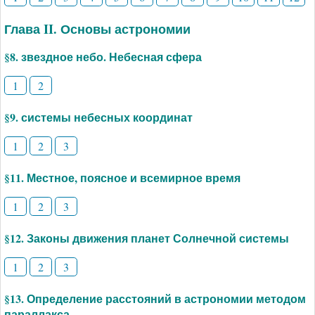
Глава II. Основы астрономии
§8. звездное небо. Небесная сфера
1
2
§9. системы небесных координат
1
2
3
§11. Местное, поясное и всемирное время
1
2
3
§12. Законы движения планет Солнечной системы
1
2
3
§13. Определение расстояний в астрономии методом
параллакса