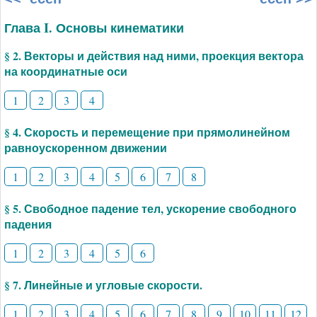
Глава I. Основы кинематики
§ 2. Векторы и действия над ними, проекция вектора
на координатные оси
1
2
3
4
§ 4. Скорость и перемещение при прямолинейном
равноускоренном движении
1
2
3
4
5
6
7
8
§ 5. Свободное падение тел, ускорение свободного
падения
1
2
3
4
5
6
§ 7. Линейные и угловые скорости.
1
2
3
4
5
6
7
8
9
10
11
12