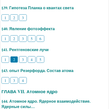
§39. Гипотеза Планка о квантах света
1
2
3
§40. Явление фотоэффекта
1
2
3
5
6
§41. Рентгеновские лучи
1
2
3
4
5
§43. опыт Резерфорда. Состав атома
1
3
4
ГЛАВА VII. Атомное ядро
§44. Атомное ядро. Ядерное взаимодействие.
Ядерные силы…