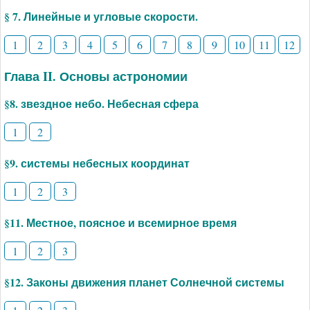
§ 7. Линейные и угловые скорости.
1
2
3
4
5
6
7
8
9
10
11
12
Глава II. Основы астрономии
§8. звездное небо. Небесная сфера
1
2
§9. системы небесных координат
1
2
3
§11. Местное, поясное и всемирное время
1
2
3
§12. Законы движения планет Солнечной системы