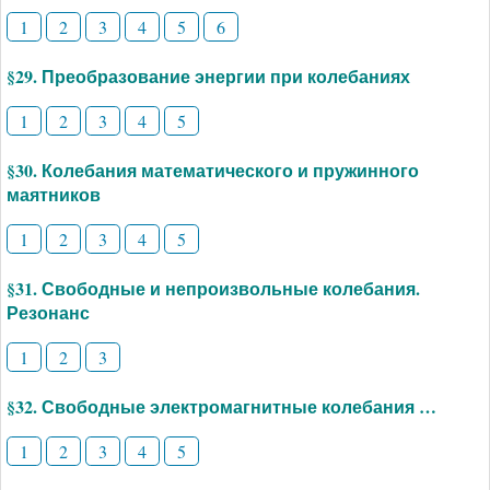
1
2
3
4
5
6
§29. Преобразование энергии при колебаниях
1
2
3
4
5
§30. Колебания математического и пружинного
маятников
1
2
3
4
5
§31. Свободные и непроизвольные колебания.
Резонанс
1
2
3
§32. Свободные электромагнитные колебания …
1
2
3
4
5