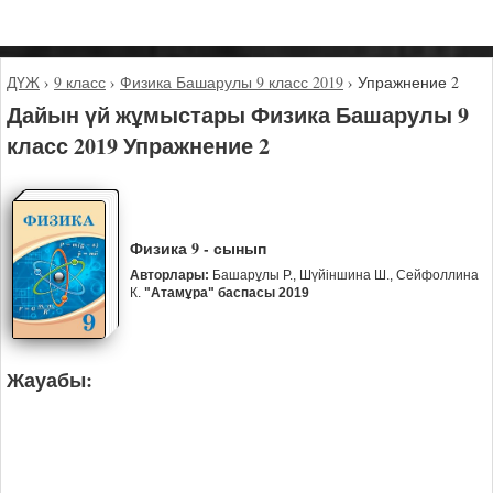
ДҮЖ
›
9 класс
›
Физика Башарулы 9 класс 2019
›
Упражнение 2
Дайын үй жұмыстары Физика Башарулы 9
класс 2019 Упражнение 2
Физика 9 - сынып
Авторлары:
Башарұлы Р., Шүйіншина Ш., Сейфоллина
К.
"Атамұра" баспасы 2019
Жауабы: