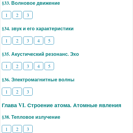
§33. Волновое движение
1
2
3
§34. звук и его характеристики
1
2
3
4
5
§35. Акустический резонанс. Эхо
1
2
3
4
5
§36. Электромагнитные волны
1
2
3
Глава VI. Строение атома. Атомные явления
§38. Тепловое излучение
1
2
3