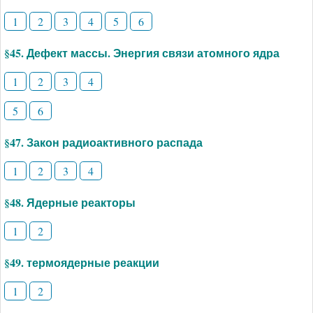
1
2
3
4
5
6
§45. Дефект массы. Энергия связи атомного ядра
1
2
3
4
5
6
§47. Закон радиоактивного распада
1
2
3
4
§48. Ядерные реакторы
1
2
§49. термоядерные реакции
1
2