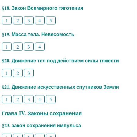
§18. Закон Всемирного тяготения
1
2
3
4
5
§19. Масса тела. Невесомость
1
2
3
4
$20. Движение тел под действием силы тяжести
1
2
3
§21. Движение искусственных спутников Земли
1
2
3
4
5
Глава IV. Законы сохранения
§23. закон сохранения импульса