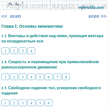
<< есеп
есеп >>
Глава I. Основы кинематики
§ 2. Векторы и действия над ними, проекция вектора
на координатные оси
1
2
3
4
§ 4. Скорость и перемещение при прямолинейном
равноускоренном движении
1
2
3
4
5
6
7
8
§ 5. Свободное падение тел, ускорение свободного
падения
1
2
3
4
5
6