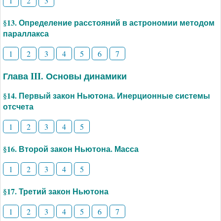
1
2
3
§13. Определение расстояний в астрономии методом
параллакса
1
2
3
4
5
6
7
Глава III. Основы динамики
§14. Первый закон Ньютона. Инерционные системы
отсчета
1
2
3
4
5
§16. Второй закон Ньютона. Масса
1
2
3
4
5
§17. Третий закон Ньютона
1
2
3
4
5
6
7