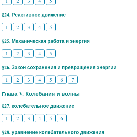
1
2
3
4
5
§24. Реактивное движение
1
2
3
4
5
§25. Механическая работа и энергия
1
2
3
4
5
§26. Закон сохранения и превращения энергии
1
2
3
4
5
6
7
Глава V. Колебания и волны
§27. колебательное движение
1
2
3
4
5
6
§28. уравнение колебательного движения