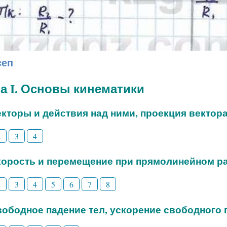
сеп
а I. Основы кинематики
Векторы и действия над ними, проекция вектор
2
3
4
Скорость и перемещение при прямолинейном 
2
3
4
5
6
7
8
Свободное падение тел, ускорение свободного