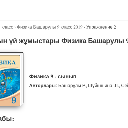
9 класс
›
Физика Башарулы 9 класс 2019
›
Упражнение 2
н үй жұмыстары Физика Башарулы 9 
Физика 9 - сынып
Авторлары:
Башарұлы Р., Шүйіншина Ш., Се
абы: