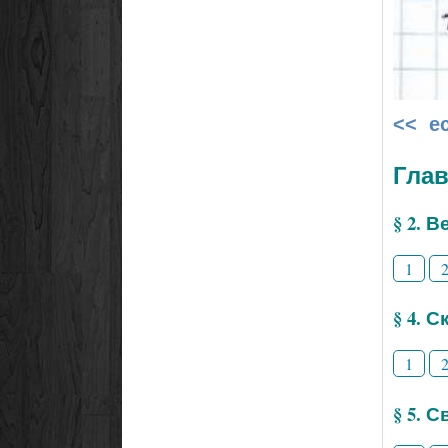
<< е
Глав
§ 2. 
1
§ 4. 
1
§ 5. 