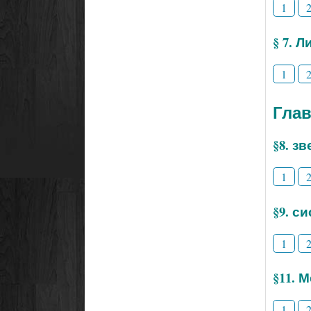
1
§ 7. 
1
Глав
§8. з
1
§9. с
1
§11. 
1