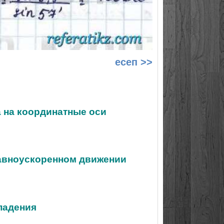
есеп >>
а на координатные оси
равноускоренном движении
 падения