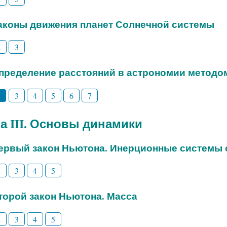
Законы движения планет Солнечной системы
2
3
Определение расстояний в астрономии методо
2
3
4
5
6
7
а III. Основы динамики
Первый закон Ньютона. Инерционные системы 
2
3
4
5
Второй закон Ньютона. Масса
2
3
4
5