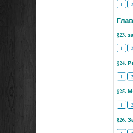
1
Глав
§23. 
1
§24. 
1
§25. 
1
§26. 