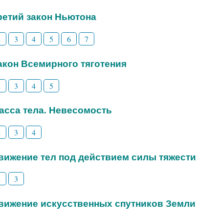
Третий закон Ньютона
2
3
4
5
6
7
Закон Всемирного тяготения
2
3
4
5
Масса тела. Невесомость
2
3
4
Движение тел под действием силы тяжести
2
3
Движение искусственных спутников Земли