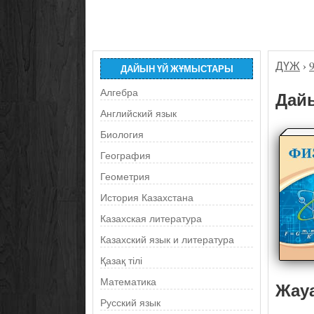
ДҮЖ
›
ДАЙЫН ҮЙ ЖҰМЫСТАРЫ
Алгебра
Дайы
Английский язык
Биология
География
Геометрия
История Казахстана
Казахская литература
Казахский язык и литература
Қазақ тілі
Математика
Жау
Русский язык