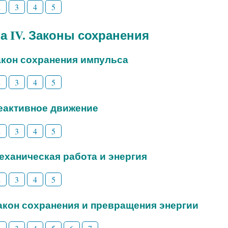
2
3
4
5
а IV. Законы сохранения
закон сохранения импульса
2
3
4
5
Реактивное движение
2
3
4
5
Механическая работа и энергия
2
3
4
5
Закон сохранения и превращения энергии