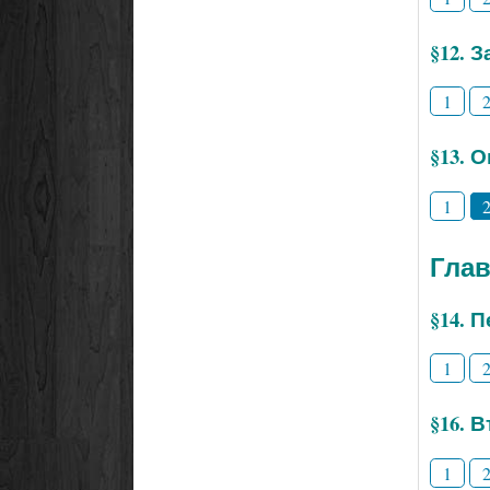
§12. 
1
§13. 
1
Глав
§14. 
1
§16. 
1