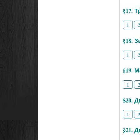
§17. 
1
§18. 
1
§19. 
1
$20. 
1
§21. 