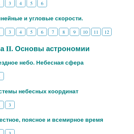
2
3
4
5
6
Линейные и угловые скорости.
2
3
4
5
6
7
8
9
10
11
12
а II. Основы астрономии
вездное небо. Небесная сфера
2
истемы небесных координат
2
3
Местное, поясное и всемирное время
2
3