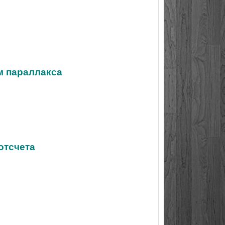
м параллакса
отсчета