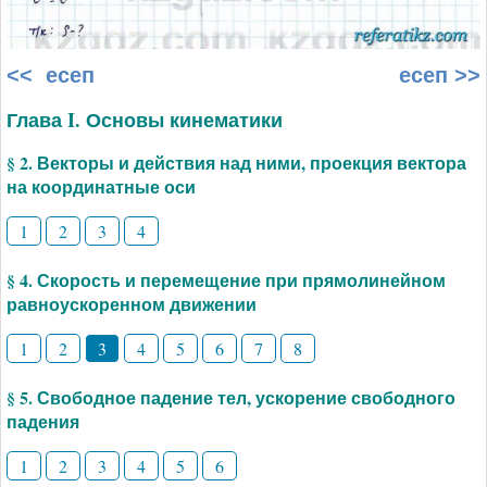
<< есеп
есеп >>
Глава I. Основы кинематики
§ 2. Векторы и действия над ними, проекция вектора
на координатные оси
1
2
3
4
§ 4. Скорость и перемещение при прямолинейном
равноускоренном движении
1
2
3
4
5
6
7
8
§ 5. Свободное падение тел, ускорение свободного
падения
1
2
3
4
5
6