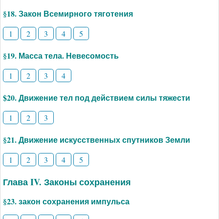
§18. Закон Всемирного тяготения
1
2
3
4
5
§19. Масса тела. Невесомость
1
2
3
4
$20. Движение тел под действием силы тяжести
1
2
3
§21. Движение искусственных спутников Земли
1
2
3
4
5
Глава IV. Законы сохранения
§23. закон сохранения импульса