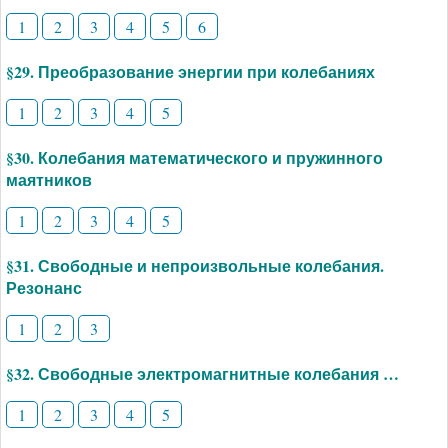
1
2
3
4
5
6
§29. Преобразование энергии при колебаниях
1
2
3
4
5
§30. Колебания математического и пружинного
маятников
1
2
3
4
5
§31. Свободные и непроизвольные колебания.
Резонанс
1
2
3
§32. Свободные электромагнитные колебания …
1
2
3
4
5