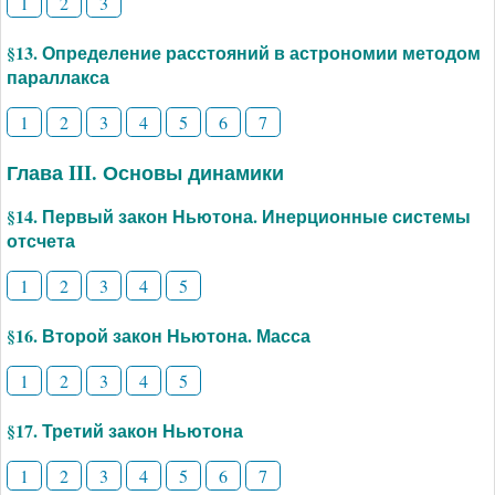
1
2
3
§13. Определение расстояний в астрономии методом
параллакса
1
2
3
4
5
6
7
Глава III. Основы динамики
§14. Первый закон Ньютона. Инерционные системы
отсчета
1
2
3
4
5
§16. Второй закон Ньютона. Масса
1
2
3
4
5
§17. Третий закон Ньютона
1
2
3
4
5
6
7