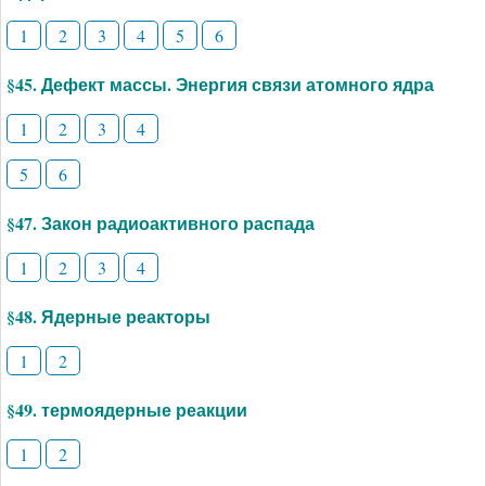
1
2
3
4
5
6
§45. Дефект массы. Энергия связи атомного ядра
1
2
3
4
5
6
§47. Закон радиоактивного распада
1
2
3
4
§48. Ядерные реакторы
1
2
§49. термоядерные реакции
1
2