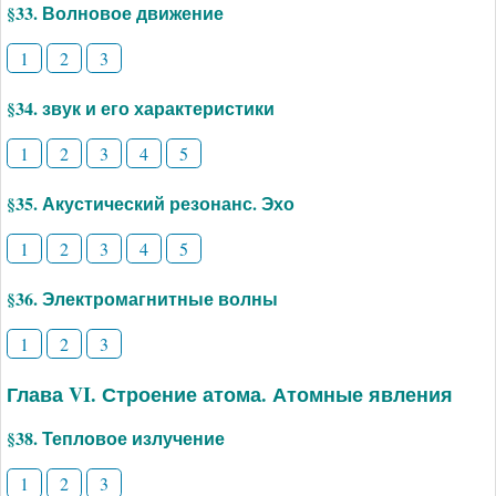
§33. Волновое движение
1
2
3
§34. звук и его характеристики
1
2
3
4
5
§35. Акустический резонанс. Эхо
1
2
3
4
5
§36. Электромагнитные волны
1
2
3
Глава VI. Строение атома. Атомные явления
§38. Тепловое излучение
1
2
3