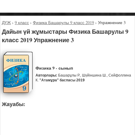
ДҮЖ
›
9 класс
›
Физика Башарулы 9 класс 2019
›
Упражнение 3
Дайын үй жұмыстары Физика Башарулы 9
класс 2019 Упражнение 3
Физика 9 - сынып
Авторлары:
Башарұлы Р., Шүйіншина Ш., Сейфоллина
К.
"Атамұра" баспасы 2019
Жауабы: