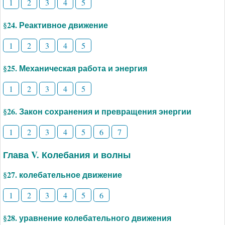
1
2
3
4
5
§24. Реактивное движение
1
2
3
4
5
§25. Механическая работа и энергия
1
2
3
4
5
§26. Закон сохранения и превращения энергии
1
2
3
4
5
6
7
Глава V. Колебания и волны
§27. колебательное движение
1
2
3
4
5
6
§28. уравнение колебательного движения