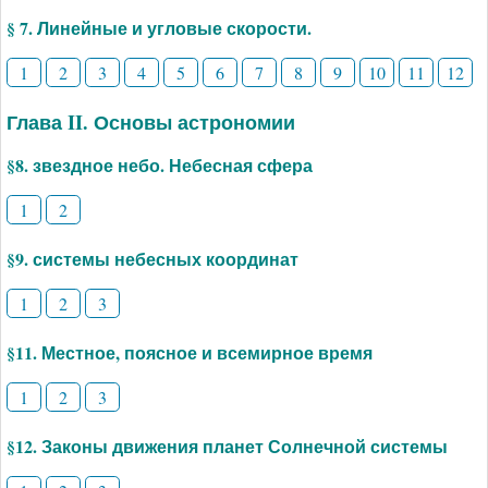
§ 7. Линейные и угловые скорости.
1
2
3
4
5
6
7
8
9
10
11
12
Глава II. Основы астрономии
§8. звездное небо. Небесная сфера
1
2
§9. системы небесных координат
1
2
3
§11. Местное, поясное и всемирное время
1
2
3
§12. Законы движения планет Солнечной системы