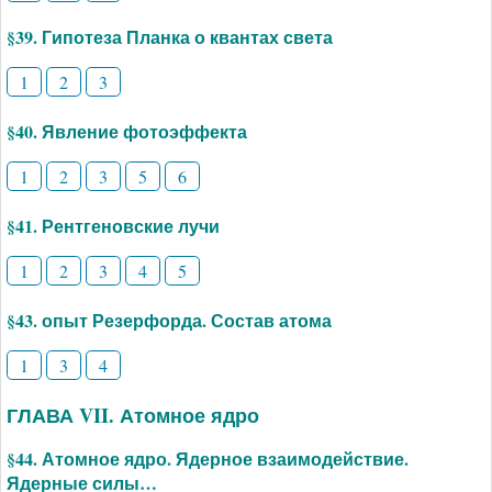
§39. Гипотеза Планка о квантах света
1
2
3
§40. Явление фотоэффекта
1
2
3
5
6
§41. Рентгеновские лучи
1
2
3
4
5
§43. опыт Резерфорда. Состав атома
1
3
4
ГЛАВА VII. Атомное ядро
§44. Атомное ядро. Ядерное взаимодействие.
Ядерные силы…