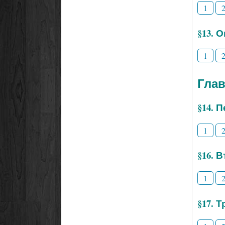
1
§13. 
1
Глав
§14. 
1
§16. 
1
§17. 