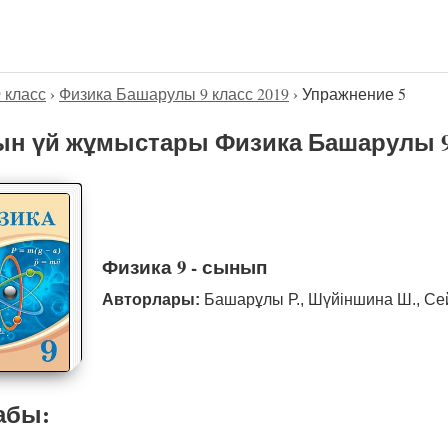
9 класс
›
Физика Башарулы 9 класс 2019
›
Упражнение 5
н үй жұмыстары Физика Башарулы 9 
Физика 9 - сынып
Авторлары:
Башарұлы Р., Шүйіншина Ш., Се
абы: