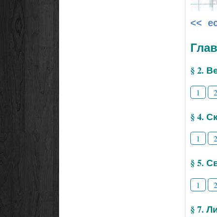
<< е
Глав
§ 2. 
1
§ 4. 
1
§ 5. 
1
§ 7. 