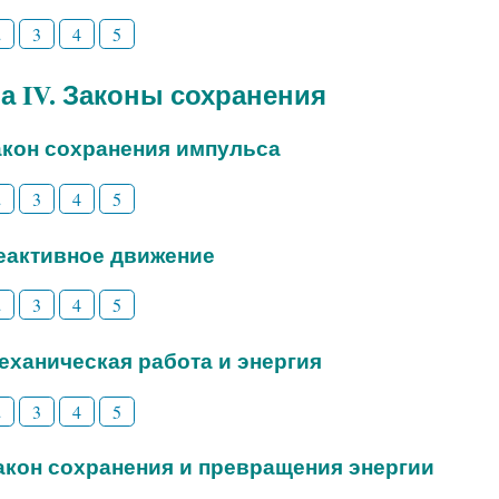
2
3
4
5
а IV. Законы сохранения
закон сохранения импульса
2
3
4
5
Реактивное движение
2
3
4
5
Механическая работа и энергия
2
3
4
5
Закон сохранения и превращения энергии