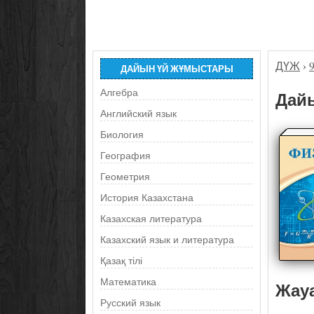
ДҮЖ
›
ДАЙЫН ҮЙ ЖҰМЫСТАРЫ
Алгебра
Дайы
Английский язык
Биология
География
Геометрия
История Казахстана
Казахская литература
Казахский язык и литература
Қазақ тілі
Математика
Жау
Русский язык