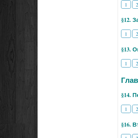
1
§12. 
1
§13. 
1
Глав
§14. 
1
§16. 