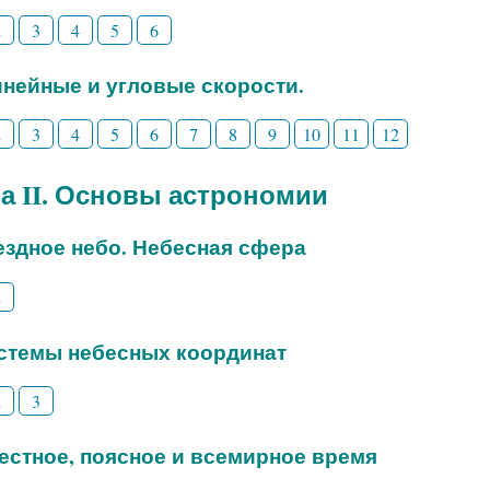
2
3
4
5
6
Линейные и угловые скорости.
2
3
4
5
6
7
8
9
10
11
12
а II. Основы астрономии
вездное небо. Небесная сфера
2
истемы небесных координат
2
3
Местное, поясное и всемирное время