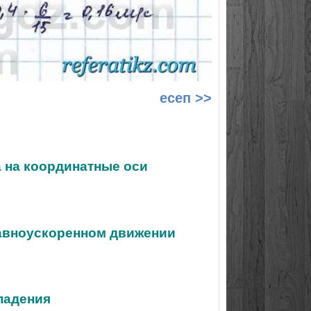
есеп >>
а на координатные оси
равноускоренном движении
 падения