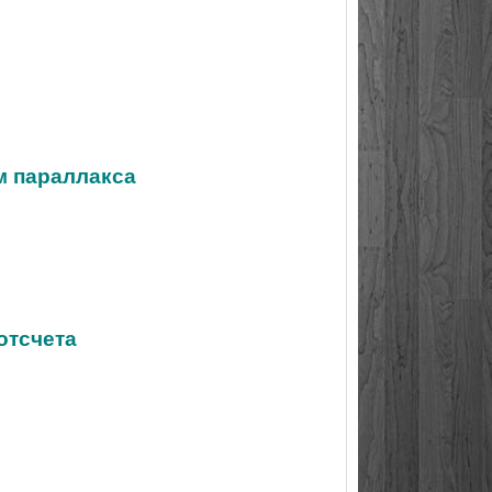
м параллакса
отсчета