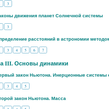
2
3
Законы движения планет Солнечной системы
2
3
Определение расстояний в астрономии методо
2
3
4
5
6
7
а III. Основы динамики
Первый закон Ньютона. Инерционные системы 
2
3
4
5
Второй закон Ньютона. Масса