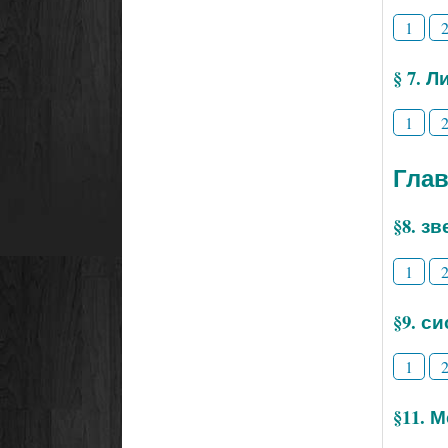
1
§ 7. 
1
Глав
§8. з
1
§9. с
1
§11. 