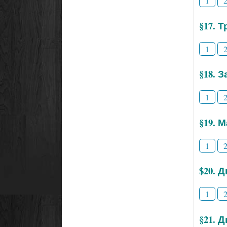
1
§17. 
1
§18. 
1
§19. 
1
$20. 
1
§21. 