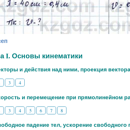
сеп
а I. Основы кинематики
Векторы и действия над ними, проекция вектор
2
3
4
Скорость и перемещение при прямолинейном 
2
3
4
5
6
7
8
Свободное падение тел, ускорение свободного