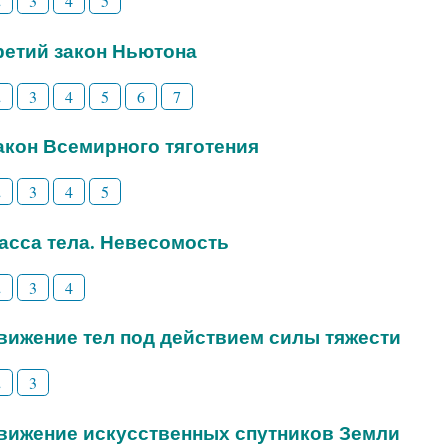
2
3
4
5
Третий закон Ньютона
2
3
4
5
6
7
Закон Всемирного тяготения
2
3
4
5
Масса тела. Невесомость
2
3
4
Движение тел под действием силы тяжести
2
3
Движение искусственных спутников Земли