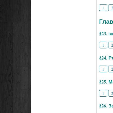
1
Глав
§23. 
1
§24. 
1
§25. 
1
§26. 