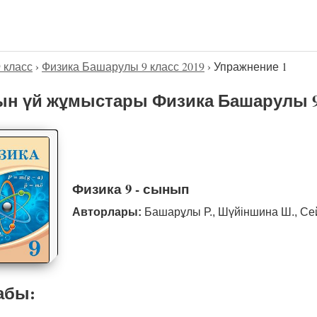
9 класс
›
Физика Башарулы 9 класс 2019
›
Упражнение 1
н үй жұмыстары Физика Башарулы 9 
Физика 9 - сынып
Авторлары:
Башарұлы Р., Шүйіншина Ш., Се
абы: