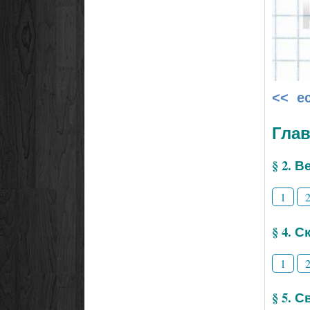
<< е
Глав
§ 2. 
1
§ 4. 
1
§ 5. 