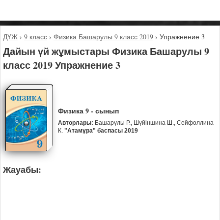
ДҮЖ
›
9 класс
›
Физика Башарулы 9 класс 2019
›
Упражнение 3
Дайын үй жұмыстары Физика Башарулы 9
класс 2019 Упражнение 3
Физика 9 - сынып
Авторлары:
Башарұлы Р., Шүйіншина Ш., Сейфоллина
К.
"Атамұра" баспасы 2019
Жауабы: