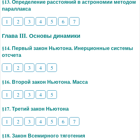
§13. Определение расстояний в астрономии методом
параллакса
1
2
3
4
5
6
7
Глава III. Основы динамики
§14. Первый закон Ньютона. Инерционные системы
отсчета
1
2
3
4
5
§16. Второй закон Ньютона. Масса
1
2
3
4
5
§17. Третий закон Ньютона
1
2
3
4
5
6
7
§18. Закон Всемирного тяготения