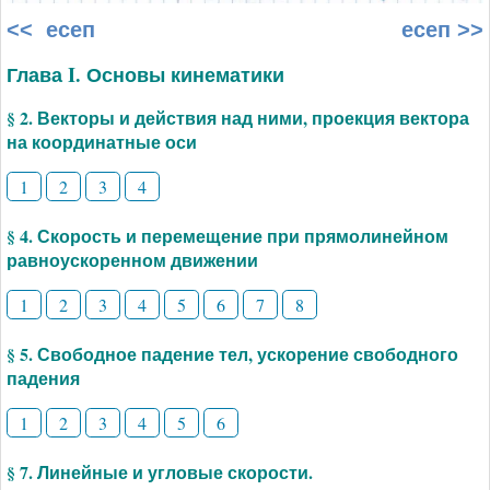
<< есеп
есеп >>
Глава I. Основы кинематики
§ 2. Векторы и действия над ними, проекция вектора
на координатные оси
1
2
3
4
§ 4. Скорость и перемещение при прямолинейном
равноускоренном движении
1
2
3
4
5
6
7
8
§ 5. Свободное падение тел, ускорение свободного
падения
1
2
3
4
5
6
§ 7. Линейные и угловые скорости.