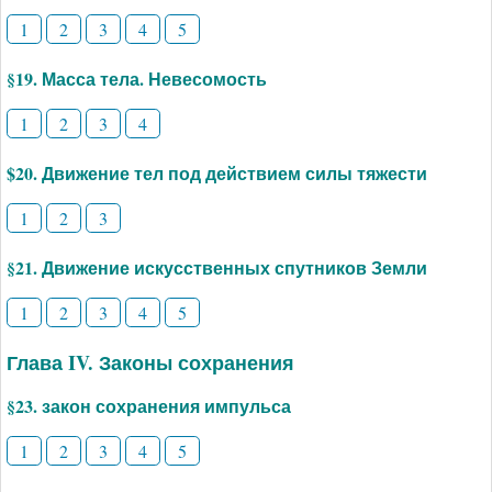
1
2
3
4
5
§19. Масса тела. Невесомость
1
2
3
4
$20. Движение тел под действием силы тяжести
1
2
3
§21. Движение искусственных спутников Земли
1
2
3
4
5
Глава IV. Законы сохранения
§23. закон сохранения импульса
1
2
3
4
5