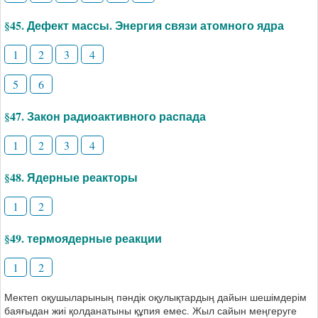
§45. Дефект массы. Энергия связи атомного ядра
1
2
3
4
5
6
§47. Закон радиоактивного распада
1
2
3
4
§48. Ядерные реакторы
1
2
§49. термоядерные реакции
1
2
Мектеп оқушыларының пәндік оқулықтардың дайын шешімдерім
баяғыдан жиі қолданатыны құпия емес. Жыл сайын меңгеруге