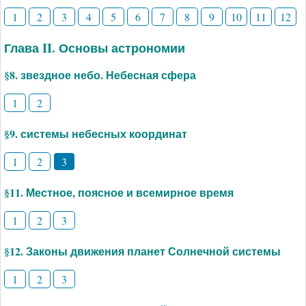
1
2
3
4
5
6
7
8
9
10
11
12
Глава II. Основы астрономии
§8. звездное небо. Небесная сфера
1
2
§9. системы небесных координат
1
2
3
§11. Местное, поясное и всемирное время
1
2
3
§12. Законы движения планет Солнечной системы
1
2
3