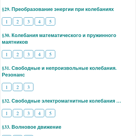
§29. Преобразование энергии при колебаниях
1
2
3
4
5
§30. Колебания математического и пружинного
маятников
1
2
3
4
5
§31. Свободные и непроизвольные колебания.
Резонанс
1
2
3
§32. Свободные электромагнитные колебания …
1
2
3
4
5
§33. Волновое движение