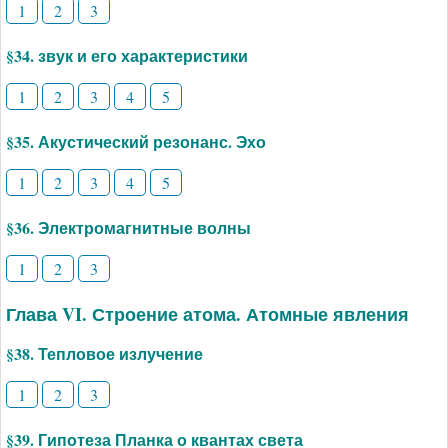
1
2
3
§34. звук и его характеристики
1
2
3
4
5
§35. Акустический резонанс. Эхо
1
2
3
4
5
§36. Электромагнитные волны
1
2
3
Глава VI. Строение атома. Атомные явления
§38. Тепловое излучение
1
2
3
§39. Гипотеза Планка о квантах света