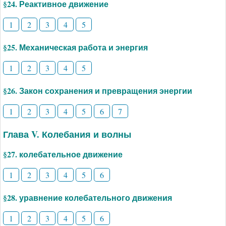
§24. Реактивное движение
1
2
3
4
5
§25. Механическая работа и энергия
1
2
3
4
5
§26. Закон сохранения и превращения энергии
1
2
3
4
5
6
7
Глава V. Колебания и волны
§27. колебательное движение
1
2
3
4
5
6
§28. уравнение колебательного движения
1
2
3
4
5
6