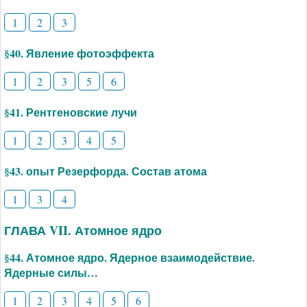
1
2
3
§40. Явление фотоэффекта
1
2
3
5
6
§41. Рентгеновские лучи
1
2
3
4
5
§43. опыт Резерфорда. Состав атома
1
3
4
ГЛАВА VII. Атомное ядро
§44. Атомное ядро. Ядерное взаимодействие.
Ядерные силы…
1
2
3
4
5
6