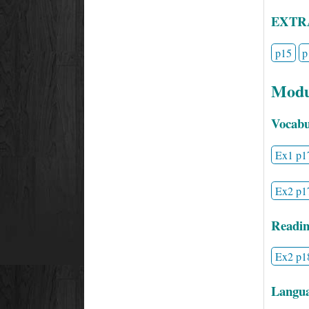
EXTRA
p15
p
Modu
Vocabu
Ex1 p1
Ex2 p1
Readin
Ex2 p1
Languag