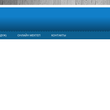
ДҮЖ)
ОНЛАЙН МЕКТЕП
КОНТАКТЫ