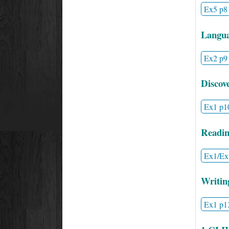
Ex5 p8
Languag
Ex2 p9
Discov
Ex1 p1
Readin
Ex1/Ex
Writing
Ex1 p1