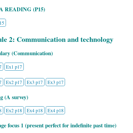
 READING (P15)
15
le 2: Communication and technology
lary (Communication)
7
Ex1 p17
7
Ex2 p17
Ex3 p17
Ex3 p17
g (A survey)
8
Ex2 p18
Ex4 p18
Ex4 p18
e focus 1 (present perfect for indefinite past time)