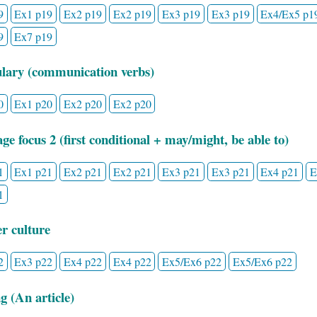
9
Ex1 p19
Ex2 p19
Ex2 p19
Ex3 p19
Ex3 p19
Ex4/Ex5 p1
9
Ex7 p19
lary (communication verbs)
0
Ex1 p20
Ex2 p20
Ex2 p20
e focus 2 (first conditional + may/might, be able to)
1
Ex1 p21
Ex2 p21
Ex2 p21
Ex3 p21
Ex3 p21
Ex4 p21
E
1
er culture
2
Ex3 p22
Ex4 p22
Ex4 p22
Ex5/Ex6 p22
Ex5/Ex6 p22
g (An article)