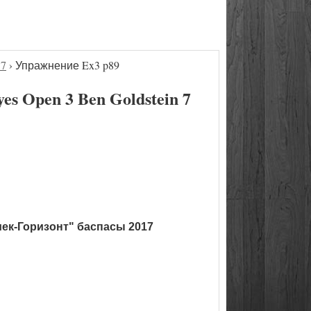
17
›
Упражнение Ex3 p89
Open 3 Ben Goldstein 7
ек-Горизонт" баспасы 2017