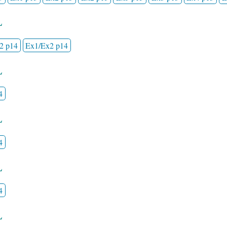
L
2 p14
Ex1/Ex2 p14
L
4
L
4
L
4
L