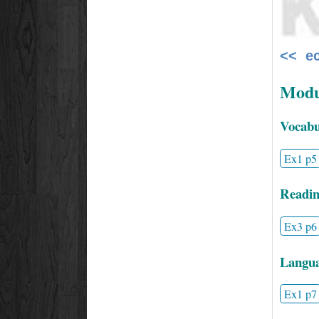
<< е
Modu
Vocabul
Ex1 p5
Readin
Ex3 p6
Langua
Ex1 p7