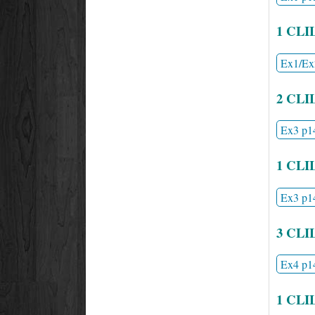
1 CLI
Ex1/Ex
2 CLI
Ex3 p1
1 CLI
Ex3 p1
3 CLI
Ex4 p1
1 CLI