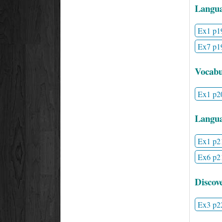
Languag
Ex1 p1
Ex7 p1
Vocabu
Ex1 p2
Languag
Ex1 p2
Ex6 p2
Discov
Ex3 p2