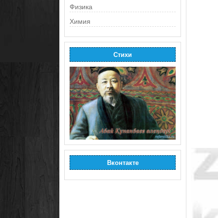
Физика
Химия
Стихи
Вконтакте