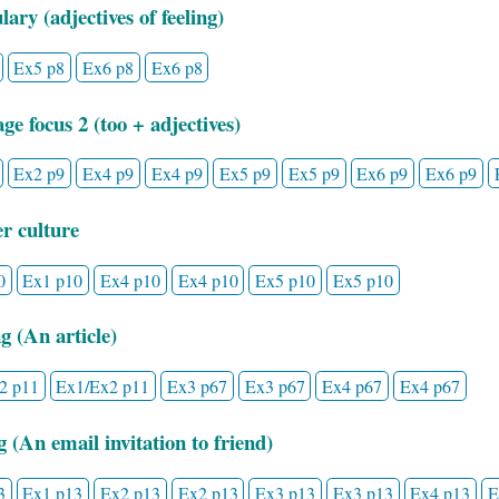
ary (adjectives of feeling)
Ex5 p8
Ex6 p8
Ex6 p8
e focus 2 (too + adjectives)
Ex2 p9
Ex4 p9
Ex4 p9
Ex5 p9
Ex5 p9
Ex6 p9
Ex6 p9
er culture
0
Ex1 p10
Ex4 p10
Ex4 p10
Ex5 p10
Ex5 p10
g (An article)
2 p11
Ex1/Ex2 p11
Ex3 p67
Ex3 p67
Ex4 p67
Ex4 p67
 (An email invitation to friend)
3
Ex1 p13
Ex2 p13
Ex2 p13
Ex3 p13
Ex3 p13
Ex4 p13
E