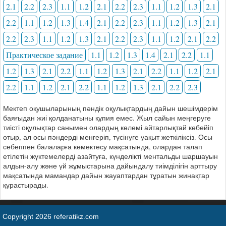
2.1
2.2
2.3
1.1
1.2
2.1
2.2
2.3
1.1
1.2
1.3
2.1
2.2
1.1
1.2
1.3
1.4
2.1
2.2
2.3
1.1
1.2
1.3
2.1
2.2
2.3
1.1
1.2
1.3
2.1
2.2
2.3
1.1
1.2
2.1
2.2
Практическое задание
1.1
1.2
1.3
1.4
2.1
2.2
1.1
1.2
1.3
2.1
2.2
1.1
1.2
1.3
2.1
2.2
1.1
1.2
2.1
2.2
1.1
1.2
2.1
2.2
1.1
1.2
1.3
2.1
2.2
2.3
Мектеп оқушыларының пәндік оқулықтардың дайын шешімдерім
баяғыдан жиі қолданатыны құпия емес. Жыл сайын меңгеруге
тиісті оқулықтар санымен олардың көлемі айтарлықтай көбейіп
отыр, ал осы пәндерді менгеріп, түсінуге уақыт жеткіліксіз. Осы
себеппен балаларға көмектесу мақсатында, олардан талап
етілетін жүктемелерді азайтуға, күнделікті ментальды шаршауын
алдын-алу және үй жұмыстарына дайындалу тиімділігін арттыру
мақсатында мамандар дайын жауаптардан тұратын жинақтар
құрастырады.
Copyright 2026 referatikz.com