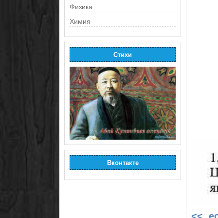
Физика
Химия
Стихи
Вконтакте
<< е