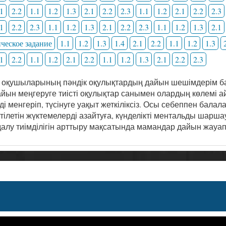
.1
2.2
1.1
1.2
1.3
2.1
2.2
2.3
1.1
1.2
2.1
2.2
2.3
.1
2.2
2.3
1.1
1.2
1.3
2.1
2.2
2.3
1.1
1.2
1.3
2.1
ческое задание
1.1
1.2
1.3
1.4
2.1
2.2
1.1
1.2
1.3
.1
2.2
1.1
1.2
2.1
2.2
1.1
1.2
1.3
2.1
2.2
2.3
 оқушыларының пәндік оқулықтардың дайын шешімдерім ба
йын меңгеруге тиісті оқулықтар санымен олардың көлемі ай
і менгеріп, түсінуге уақыт жеткіліксіз. Осы себеппен бала
етілетін жүктемелерді азайтуға, күнделікті ментальды шар
алу тиімділігін арттыру мақсатында мамандар дайын жауа