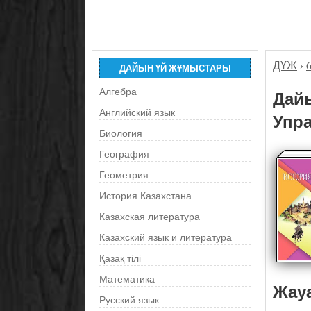
ДҮЖ
›
ДАЙЫН ҮЙ ЖҰМЫСТАРЫ
Алгебра
Дайы
Английский язык
Упра
Биология
География
Геометрия
История Казахстана
Казахская литература
Казахский язык и литература
Қазақ тілі
Математика
Жау
Русский язык