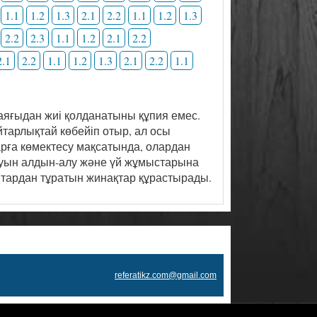
1.1
1.2
1.3
2.1
2.2
1.1
1.2
1.3
2.2
2.3
1.1
1.2
2.1
2.2
2.1
2.2
1.1
1.2
1.3
2.1
2.2
1.1
яғыдан жиі қолданатыны құпия емес.
тарлықтай көбейіп отыр, ал осы
ларға көмектесу мақсатында, олардан
шауын алдын-алу және үй жұмыстарына
птардан тұратын жинақтар құрастырады.
referatikz.com@gmail.com