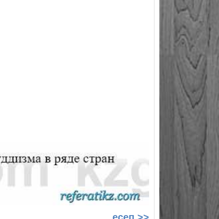
есеп >>