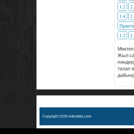
1.2
2
1.4
2
Практи
1.2
2
Мектеп
Жыл са
пәндерд
талап 
дайынд
Copyright 2026 referatikz.com