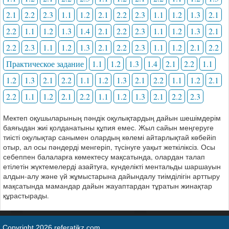
2.1
2.2
2.3
1.1
1.2
2.1
2.2
2.3
1.1
1.2
1.3
2.1
2.2
1.1
1.2
1.3
1.4
2.1
2.2
2.3
1.1
1.2
1.3
2.1
2.2
2.3
1.1
1.2
1.3
2.1
2.2
2.3
1.1
1.2
2.1
2.2
Практическое задание
1.1
1.2
1.3
1.4
2.1
2.2
1.1
1.2
1.3
2.1
2.2
1.1
1.2
1.3
2.1
2.2
1.1
1.2
2.1
2.2
1.1
1.2
2.1
2.2
1.1
1.2
1.3
2.1
2.2
2.3
Мектеп оқушыларының пәндік оқулықтардың дайын шешімдерім
баяғыдан жиі қолданатыны құпия емес. Жыл сайын меңгеруге
тиісті оқулықтар санымен олардың көлемі айтарлықтай көбейіп
отыр, ал осы пәндерді менгеріп, түсінуге уақыт жеткіліксіз. Осы
себеппен балаларға көмектесу мақсатында, олардан талап
етілетін жүктемелерді азайтуға, күнделікті ментальды шаршауын
алдын-алу және үй жұмыстарына дайындалу тиімділігін арттыру
мақсатында мамандар дайын жауаптардан тұратын жинақтар
құрастырады.
Copyright 2026 referatikz.com