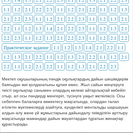
1.1
1.2
2.1
2.2
2.3
1.1
1.2
2.1
2.2
1.1
1.2
1.3
2.1
2.2
2.3
1.1
1.2
2.1
2.2
2.3
1.1
1.2
1.3
2.1
2.2
1.1
1.2
1.3
1.4
2.1
2.2
2.3
1.1
1.2
1.3
2.1
2.2
2.3
1.1
1.2
1.3
2.1
2.2
2.3
1.1
1.2
2.1
2.2
Практическое задание
1.1
1.2
1.3
1.4
2.1
2.2
1.1
1.2
1.3
2.1
2.2
1.1
1.2
1.3
2.1
2.2
1.1
1.2
2.1
2.2
1.1
1.2
2.1
2.2
1.1
1.2
1.3
2.1
2.2
2.3
Мектеп оқушыларының пәндік оқулықтардың дайын шешімдерім
баяғыдан жиі қолданатыны құпия емес. Жыл сайын меңгеруге
тиісті оқулықтар санымен олардың көлемі айтарлықтай көбейіп
отыр, ал осы пәндерді менгеріп, түсінуге уақыт жеткіліксіз. Осы
себеппен балаларға көмектесу мақсатында, олардан талап
етілетін жүктемелерді азайтуға, күнделікті ментальды шаршауын
алдын-алу және үй жұмыстарына дайындалу тиімділігін арттыру
мақсатында мамандар дайын жауаптардан тұратын жинақтар
құрастырады.