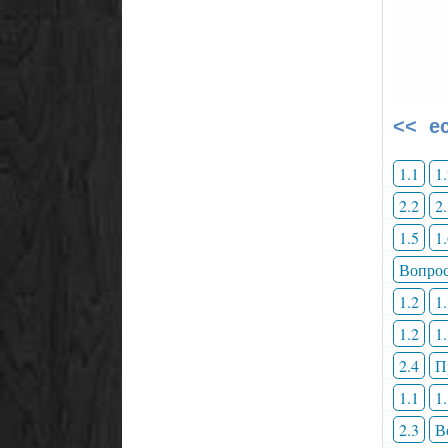
<< е
1.1
1
2.2
2
1.5
1
Вопрос
1.2
1
1.2
1
2.4
П
1.1
1
2.3
В