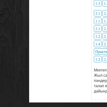
1.3
1
2.1
2
1.1
1
2.1
2
1.2
2
1.4
2
Практи
1.2
2
Мектеп
Жыл са
пәндерд
талап 
дайынд