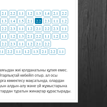
2.1
2.2
1.1
1.2
1.3
1.4
2.1
2.2
1.3
1.4
1.5
2.1
2.2
2.3
1.1
1.2
2.2
2.3
1.1
1.2
2.1
2.2
2.3
1.1
1.1
1.2
1.3
2.1
2.2
1.1
1.2
1.3
2.2
2.3
1.1
1.2
2.1
2.2
2.1
2.2
1.1
1.2
1.3
2.1
2.2
1.1
яғыдан жиі қолданатыны құпия емес.
тарлықтай көбейіп отыр, ал осы
ларға көмектесу мақсатында, олардан
шауын алдын-алу және үй жұмыстарына
птардан тұратын жинақтар құрастырады.