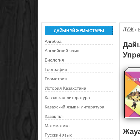
ДҮЖ
›
ДАЙЫН ҮЙ ЖҰМЫСТАРЫ
Алгебра
Дайы
Английский язык
Упра
Биология
География
Геометрия
История Казахстана
Казахская литература
Казахский язык и литература
Қазақ тілі
Математика
Жау
Русский язык