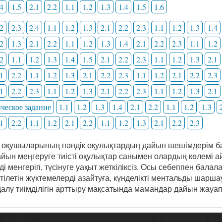
.4
1.5
2.1
2.2
1.1
1.2
1.3
1.4
1.5
1.6
.2
2.3
2.4
1.1
1.2
1.3
2.1
2.2
2.3
1.1
1.2
1.3
1.4
.2
1.3
2.1
2.2
1.1
1.2
1.3
1.4
2.1
2.2
2.3
1.1
1.2
.2
1.1
1.2
1.3
1.4
1.5
2.1
2.2
2.3
1.1
1.2
1.3
2.1
.1
2.2
1.1
1.2
1.3
2.1
2.2
2.3
1.1
1.2
2.1
2.2
2.3
.1
2.2
2.3
1.1
1.2
1.3
2.1
2.2
2.3
1.1
1.2
1.3
2.1
ческое задание
1.1
1.2
1.3
1.4
2.1
2.2
1.1
1.2
1.3
.1
2.2
1.1
1.2
2.1
2.2
1.1
1.2
1.3
2.1
2.2
2.3
 оқушыларының пәндік оқулықтардың дайын шешімдерім ба
йын меңгеруге тиісті оқулықтар санымен олардың көлемі ай
і менгеріп, түсінуге уақыт жеткіліксіз. Осы себеппен бала
етілетін жүктемелерді азайтуға, күнделікті ментальды шар
алу тиімділігін арттыру мақсатында мамандар дайын жауа