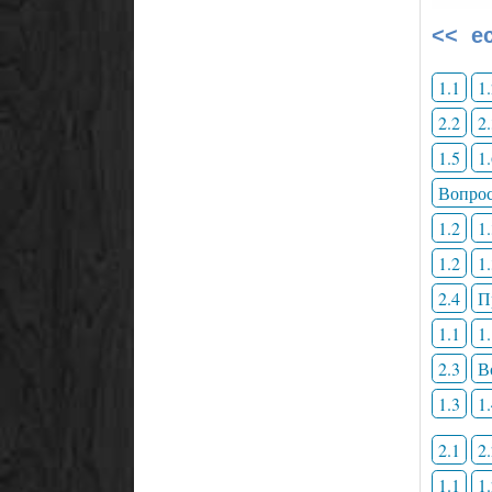
<< е
1.1
1
2.2
2
1.5
1
Вопрос
1.2
1
1.2
1
2.4
П
1.1
1
2.3
В
1.3
1
2.1
2
1.1
1