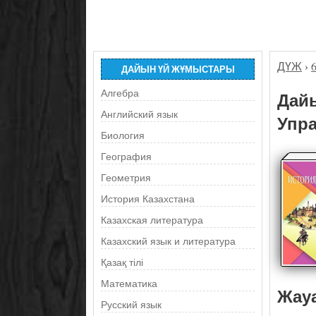
ДҮЖ
›
ДАЙЫН ҮЙ ЖҰМЫСТАРЫ
Алгебра
Дайы
Английский язык
Упра
Биология
География
Геометрия
История Казахстана
Казахская литература
Казахский язык и литература
Қазақ тілі
Математика
Жау
Русский язык