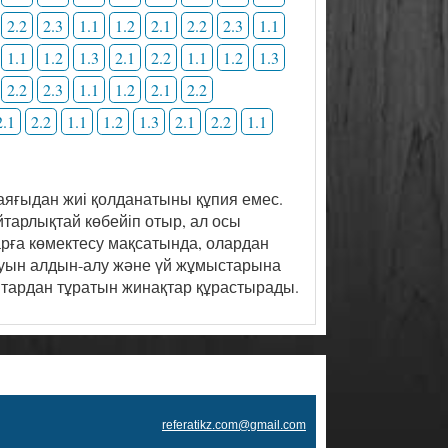
2.2
2.3
1.1
1.2
2.1
2.2
2.3
1.1
1.1
1.2
1.3
2.1
2.2
1.1
1.2
1.3
2.2
2.3
1.1
1.2
2.1
2.2
2.1
2.2
1.1
1.2
1.3
2.1
2.2
1.1
яғыдан жиі қолданатыны құпия емес.
тарлықтай көбейіп отыр, ал осы
ларға көмектесу мақсатында, олардан
шауын алдын-алу және үй жұмыстарына
птардан тұратын жинақтар құрастырады.
referatikz.com@gmail.com