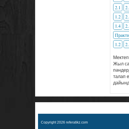
2.1
2
1.2
2
1.4
2
Практи
1.2
2
Мектеп
Жыл са
пәндерд
талап 
дайынд
Copyright 2026 referatikz.com