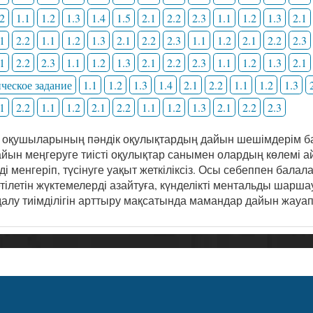
.2
1.1
1.2
1.3
1.4
1.5
2.1
2.2
2.3
1.1
1.2
1.3
2.1
.1
2.2
1.1
1.2
1.3
2.1
2.2
2.3
1.1
1.2
2.1
2.2
2.3
.1
2.2
2.3
1.1
1.2
1.3
2.1
2.2
2.3
1.1
1.2
1.3
2.1
ческое задание
1.1
1.2
1.3
1.4
2.1
2.2
1.1
1.2
1.3
.1
2.2
1.1
1.2
2.1
2.2
1.1
1.2
1.3
2.1
2.2
2.3
 оқушыларының пәндік оқулықтардың дайын шешімдерім ба
йын меңгеруге тиісті оқулықтар санымен олардың көлемі ай
і менгеріп, түсінуге уақыт жеткіліксіз. Осы себеппен бала
етілетін жүктемелерді азайтуға, күнделікті ментальды шар
алу тиімділігін арттыру мақсатында мамандар дайын жауа