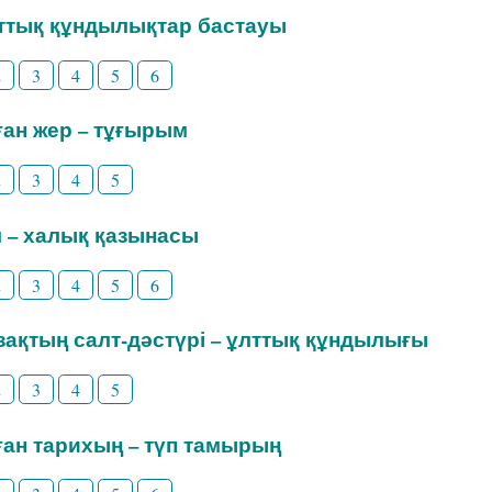
лттық құндылықтар бастауы
2
3
4
5
6
уған жер – тұғырым
2
3
4
5
іл – халық қазынасы
2
3
4
5
6
азақтың салт-дәстүрі – ұлттық құндылығы
2
3
4
5
уған тарихың – түп тамырың