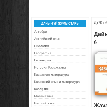
ДҮЖ
›
ДАЙЫН ҮЙ ЖҰМЫСТАРЫ
Алгебра
Дайы
Английский язык
6
Биология
География
Геометрия
История Казахстана
Казахская литература
Казахский язык и литература
Қазақ тілі
Математика
Жау
Русский язык