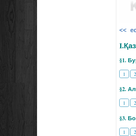
<< е
I.Қа
§1. Б
1
§2. А
1
§3. Б
1