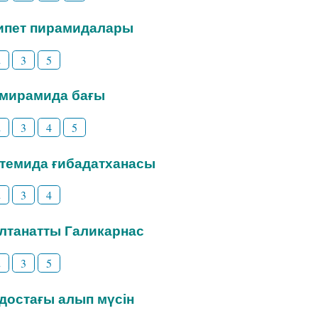
гипет пирамидалары
2
3
5
емирамида бағы
2
3
4
5
ртемида ғибадатханасы
2
3
4
алтанатты Галикарнас
2
3
5
одостағы алып мүсін