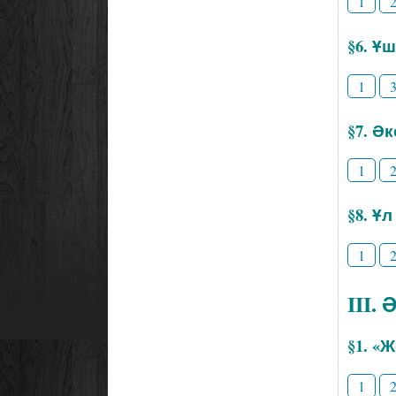
1
§6. Ұ
1
§7. Әк
1
§8. Ұ
1
III.
§1. «
1