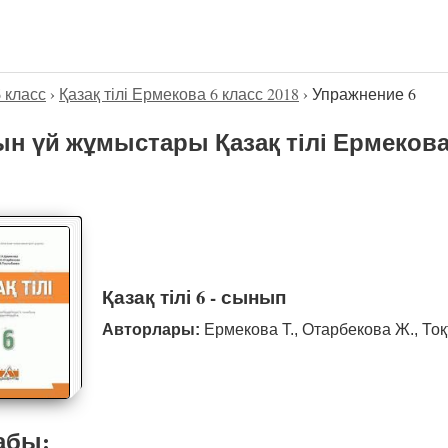
6 класс
›
Қазақ тілі Ермекова 6 класс 2018
›
Упражнение 6
н үй жұмыстары Қазақ тілі Ермекова
Қазақ тілі 6 - сынып
Авторлары:
Ермекова Т., Отарбекова Ж., То
абы: