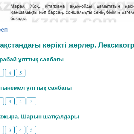
сеп
зақстандағы көрікті жерлер. Лексико
урабай ұлттық саябағы
2
4
5
лтынемел ұлттық саябағы
2
3
4
5
озжыра, Шарын шатқалдары
2
3
4
5