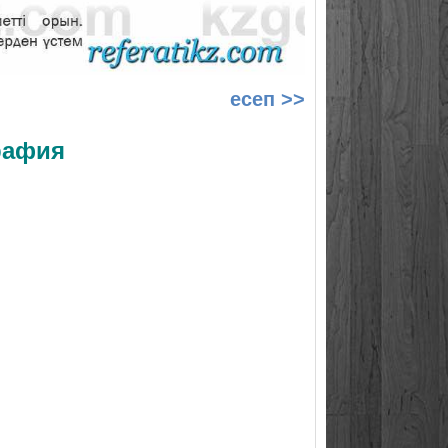
есеп >>
графия