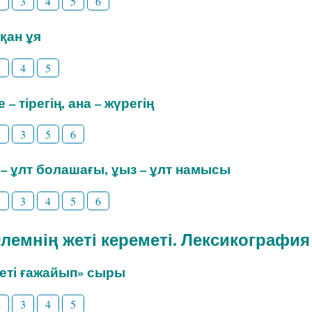
2
3
4
5
6
шқан ұя
3
4
5
е – тірегің, ана – жүрегің
2
3
5
6
л – ұлт болашағы, ұыз – ұлт намысы
2
3
4
5
6
 Әлемнің жеті кереметі. Лексикография
­Жеті ғажайып» сыры
2
3
4
5