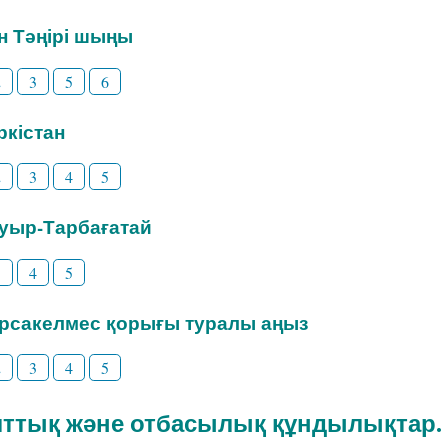
ан Тәңірі шыңы
2
3
5
6
үркістан
2
3
4
5
ауыр-Тарбағатай
3
4
5
арсакелмес қорығы туралы аңыз
2
3
4
5
Ұлттық және отбасылық құндылықтар.