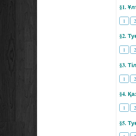
§1. Ұ
1
§2. Т
1
§3. Т
1
§4. Қ
1
§5. Т