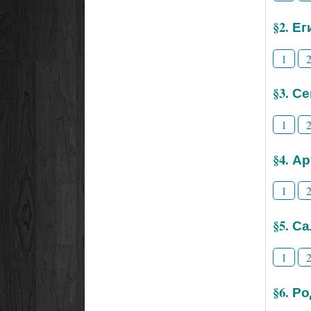
§2. Е
1
§3. С
1
§4. А
1
§5. С
1
§6. Р