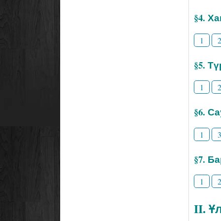
§4. Х
1
§5. Т
1
§6. С
1
§7. Б
1
II. 