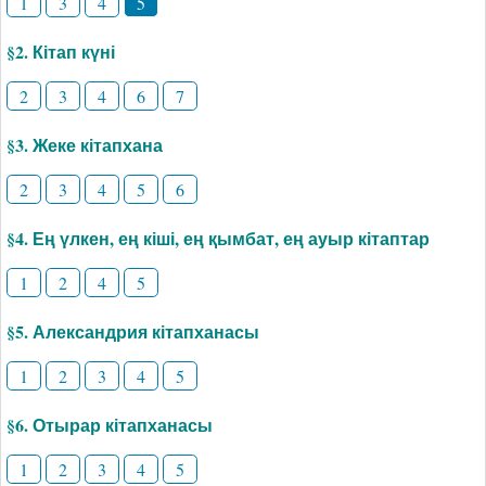
1
3
4
5
§2. Кітап күні
2
3
4
6
7
§3. Жеке кітапхана
2
3
4
5
6
§4. Ең үлкен, ең кіші, ең қымбат, ең ауыр кітаптар
1
2
4
5
§5. Александрия кітапханасы
1
2
3
4
5
§6. Отырар кітапханасы
1
2
3
4
5