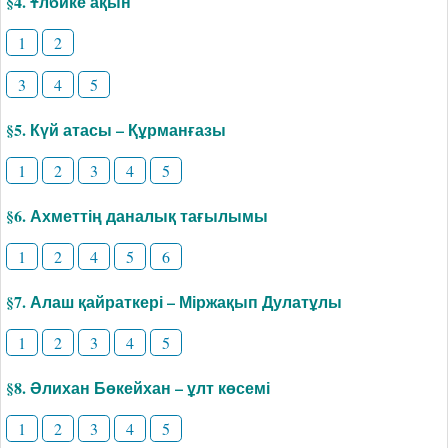
§4. Ұлбике ақын
1
2
3
4
5
§5. Күй атасы – Құрманғазы
1
2
3
4
5
§6. Ахметтің даналық тағылымы
1
2
4
5
6
§7. Алаш қайраткері – Міржақып Дулатұлы
1
2
3
4
5
§8. Әлихан Бөкейхан – ұлт көсемі
1
2
3
4
5