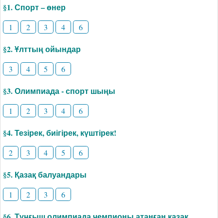
§1. Спорт – өнер
1
2
3
4
6
§2. Ұлттың ойындар
3
4
5
6
§3. Олимпиада - спорт шыңы
1
2
3
4
6
§4. Тезірек, биігірек, күштірек!
2
3
4
5
6
§5. Қазақ балуандары
1
2
3
6
§6. Тұңғыш олимпиада чемпионы атанған қазақ