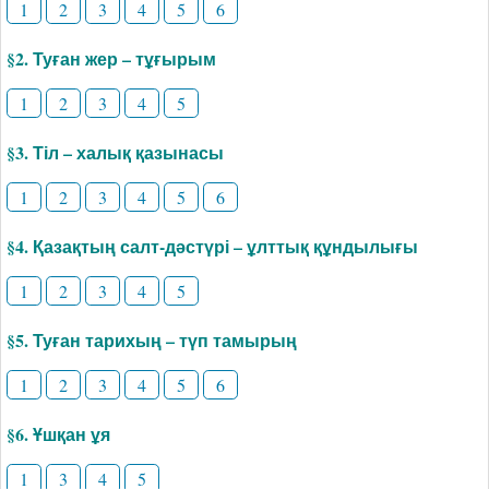
1
2
3
4
5
6
§2. Туған жер – тұғырым
1
2
3
4
5
§3. Тіл – халық қазынасы
1
2
3
4
5
6
§4. Қазақтың салт-дәстүрі – ұлттық құндылығы
1
2
3
4
5
§5. Туған тарихың – түп тамырың
1
2
3
4
5
6
§6. Ұшқан ұя
1
3
4
5