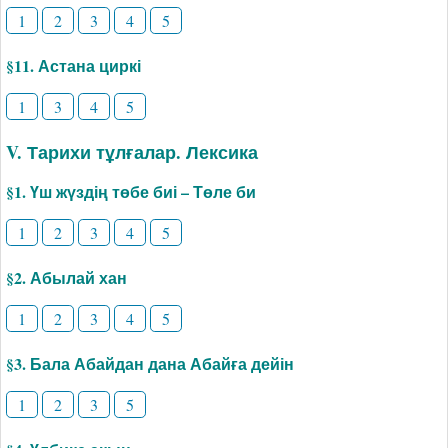
1
2
3
4
5
§11. Астана циркі
1
3
4
5
V. Тарихи тұлғалар. Лексика
§1. Үш жүздің төбе биі – Төле би
1
2
3
4
5
§2. Абылай хан
1
2
3
4
5
§3. Бала Абайдан дана Абайға дейін
1
2
3
5