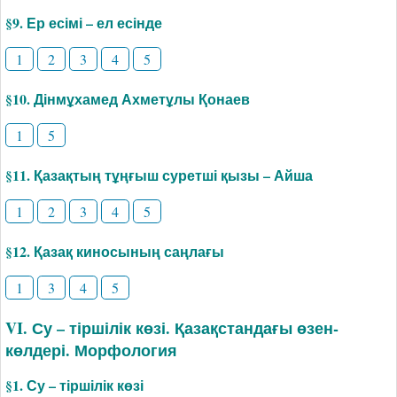
§9. Ер есімі – ел есінде
1
2
3
4
5
§10. Дінмұхамед Ахметұлы Қонаев
1
5
§11. Қазақтың тұңғыш суретші қызы – Айша
1
2
3
4
5
§12. Қазақ киносының саңлағы
1
3
4
5
VI. Су – тіршілік көзі. Қазақстандағы өзен-
көлдері. Морфология
§1. Су – тіршілік көзі