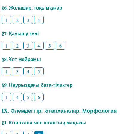
§6. Жолашар, тоқымқағар
1
2
3
4
§7. Қауышу күні
1
2
3
4
5
6
§8. Ұлт мейрамы
1
3
4
5
§9. Наурыздағы бата-тілектер
1
4
5
6
IX. Әлемдегі ірі кітапханалар. Морфология
§1. Кітапхана мен кітаптың маңызы