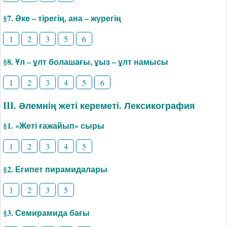
§7. Әке – тірегің, ана – жүрегің
1
2
3
5
6
§8. Ұл – ұлт болашағы, ұыз – ұлт намысы
1
2
3
4
5
6
III. Әлемнің жеті кереметі. Лексикография
§1. «­Жеті ғажайып» сыры
1
2
3
4
5
§2. Египет пирамидалары
1
2
3
5
§3. Семирамида бағы