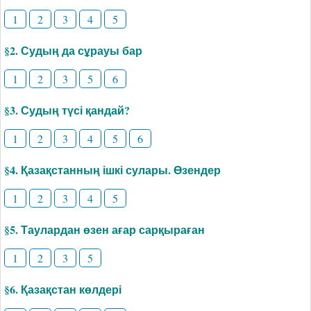
1
2
3
4
5
§2. Судың да сұрауы бар
1
2
3
5
6
§3. Судың түсі қандай?
1
2
3
4
5
6
§4. Қазақстанның ішкі сулары. Өзендер
1
2
3
4
5
§5. Таулардан өзен ағар сарқыраған
1
2
3
5
§6. Қазақстан көлдері