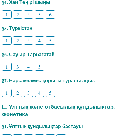
§4. Хан Тәңірі шыңы
1
2
3
5
6
§5. Түркістан
1
2
3
4
5
§6. Сауыр-Тарбағатай
1
3
4
5
§7. Барсакелмес қорығы туралы аңыз
1
2
3
4
5
II. Ұлттық және отбасылық құндылықтар.
Фонетика
§1. Ұлттық құндылықтар бастауы