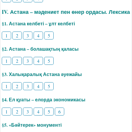
IV. Астана – мәдениет пен өнер ордасы. Лексика
§1. Астана келбеті – ұлт келбеті
1
2
3
4
5
§2. Астана – болашақтың қаласы
1
2
3
4
5
§3. Халықаралық Астана әуежайы
1
2
3
4
5
§4. Ел қуаты – елорда экономикасы
1
2
3
4
5
6
§5. «Бәйтерек» монументі