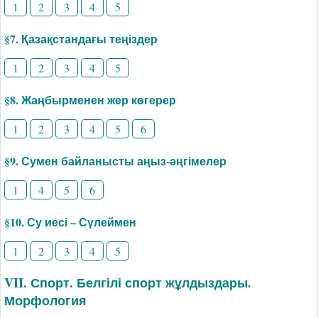
1
2
3
4
5
§7. Қазақстандағы теңіздер
1
2
3
4
5
§8. Жаңбырменен жер көгерер
1
2
3
4
5
6
§9. Сумен байланысты аңыз-әңгімелер
1
4
5
6
§10. Су иесі – Сүлеймен
1
2
3
4
5
VII. Спорт. Белгілі спорт жұлдыздары.
Морфология