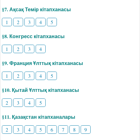
§7. Ақсақ Темір кітапханасы
1
2
3
4
5
§8. Конгресс кітапханасы
1
2
3
4
§9. Франция Ұлттық кітапханасы
1
2
3
4
5
§10. Қытай Ұлттық кітапханасы
2
3
4
5
§11. Қазақстан кітапханалары
2
3
4
5
6
7
8
9