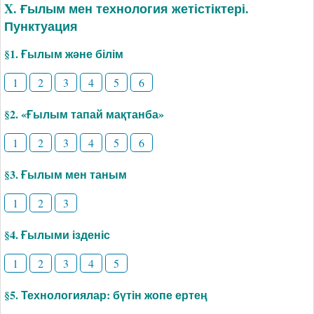
X. Ғылым мен технология жетістіктері.
Пунктуация
§1. Ғылым және білім
1
2
3
4
5
6
§2. «Ғылым тапай мақтанба»
1
2
3
4
5
6
§3. Ғылым мен таным
1
2
3
§4. Ғылыми ізденіс
1
2
3
4
5
§5. Технологиялар: бүтін жопе ертең