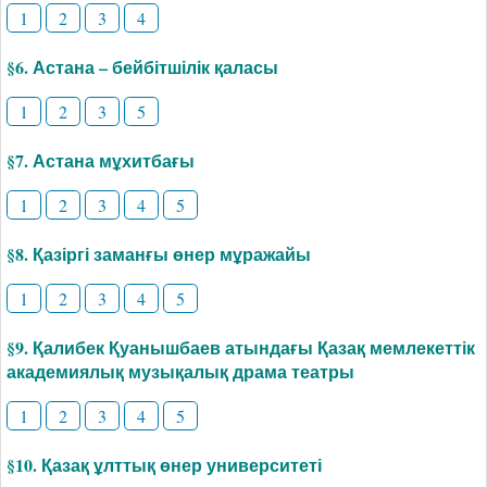
1
2
3
4
§6. Астана – бейбітшілік қаласы
1
2
3
5
§7. Астана мұхитбағы
1
2
3
4
5
§8. Қазіргі заманғы өнер мұражайы
1
2
3
4
5
§9. Қалибек Қуанышбаев атындағы Қазақ мемлекеттік
академиялық музықалық драма театры
1
2
3
4
5
§10. Қазақ ұлттық өнер университеті