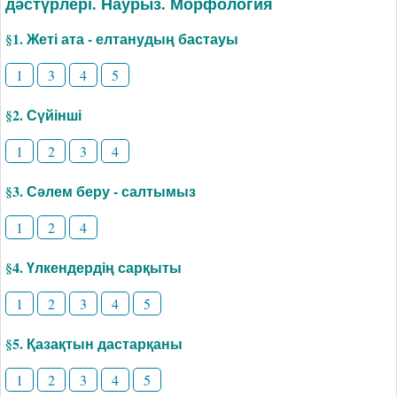
дәстүрлері. Наурыз. Морфология
§1. Жеті ата - елтанудың бастауы
1
3
4
5
§2. Сүйінші
1
2
3
4
§3. Сәлем беру - салтымыз
1
2
4
§4. Үлкендердің сарқыты
1
2
3
4
5
§5. Қазақтын дастарқаны
1
2
3
4
5