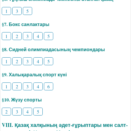
1
3
5
§7. Бокс санлактары
1
2
3
4
5
§8. Сидней олимпиадасының чемпиондары
1
2
3
4
5
§9. Халықаралық спорт күні
1
2
3
4
6
§10. Жүзу спорты
2
3
4
5
VIII. Қазақ халқының әдет-ғұрыптары мен салт-