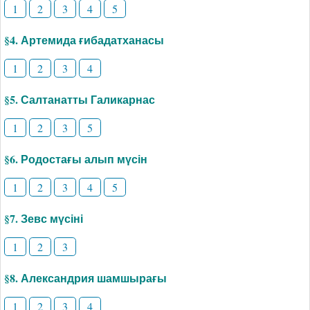
1
2
3
4
5
§4. Артемида ғибадатханасы
1
2
3
4
§5. Салтанатты Галикарнас
1
2
3
5
§6. Родостағы алып мүсін
1
2
3
4
5
§7. Зевс мүсіні
1
2
3
§8. Александрия шамшырағы
1
2
3
4