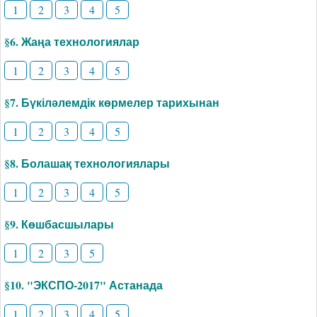
1
2
3
4
5
§6. Жаңа технологиялар
1
2
3
4
5
§7. Бүкіләлемдік көрмелер тарихынан
1
2
3
4
5
§8. Болашақ технологиялары
1
2
3
4
5
§9. Көшбасшылары
1
2
3
5
§10. "ЭКСПО-2017" Астанада
1
2
3
4
5