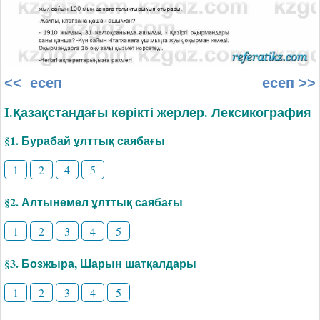
<< есеп
есеп >>
I.Қазақстандағы көрікті жерлер. Лексикография
§1. Бурабай ұлттық саябағы
1
2
4
5
§2. Алтынемел ұлттық саябағы
1
2
3
4
5
§3. Бозжыра, Шарын шатқалдары
1
2
3
4
5