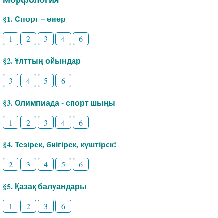
§1. Спорт – өнер
1
2
3
4
6
§2. Ұлттың ойындар
3
4
5
6
§3. Олимпиада - спорт шыңы
1
2
3
4
6
§4. Тезірек, биігірек, күштірек!
2
3
4
5
6
§5. Қазақ балуандары
1
2
3
6