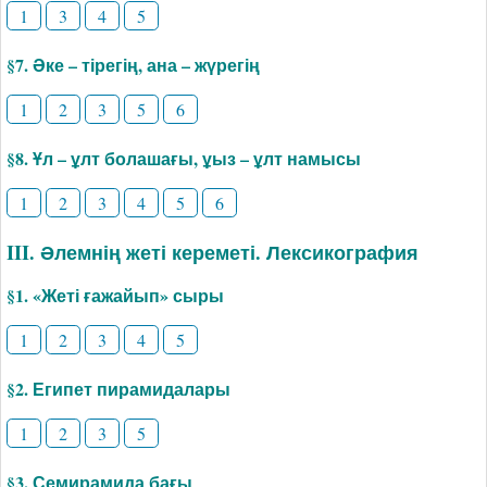
1
3
4
5
§7. Әке – тірегің, ана – жүрегің
1
2
3
5
6
§8. Ұл – ұлт болашағы, ұыз – ұлт намысы
1
2
3
4
5
6
III. Әлемнің жеті кереметі. Лексикография
§1. «­Жеті ғажайып» сыры
1
2
3
4
5
§2. Египет пирамидалары
1
2
3
5
§3. Семирамида бағы