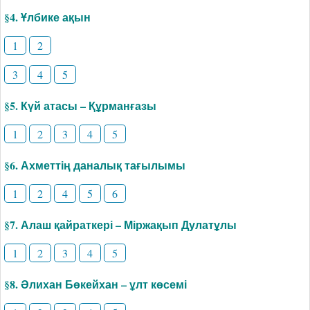
§4. Ұлбике ақын
1
2
3
4
5
§5. Күй атасы – Құрманғазы
1
2
3
4
5
§6. Ахметтің даналық тағылымы
1
2
4
5
6
§7. Алаш қайраткері – Міржақып Дулатұлы
1
2
3
4
5
§8. Әлихан Бөкейхан – ұлт көсемі