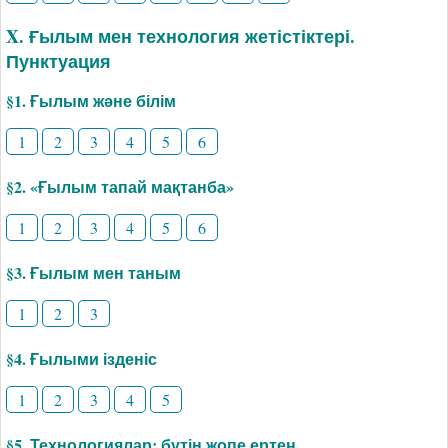
X. Ғылым мен технология жетістіктері.
Пунктуация
§1. Ғылым және білім
1
2
3
4
5
6
§2. «Ғылым тапай мақтанба»
1
2
3
4
5
6
§3. Ғылым мен таным
1
2
3
§4. Ғылыми ізденіс
1
2
3
4
5
§5. Технологиялар: бүтін жопе ертең