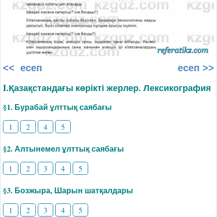
<< есеп
есеп >>
I.Қазақстандағы көрікті жерлер. Лексикография
§1. Бурабай ұлттық саябағы
1
2
4
5
§2. Алтынемел ұлттық саябағы
1
2
3
4
5
§3. Бозжыра, Шарын шатқалдары
1
2
3
4
5