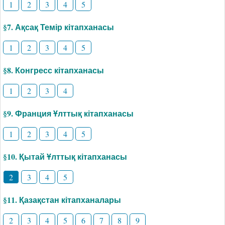
1
2
3
4
5
§7. Ақсақ Темір кітапханасы
1
2
3
4
5
§8. Конгресс кітапханасы
1
2
3
4
§9. Франция Ұлттық кітапханасы
1
2
3
4
5
§10. Қытай Ұлттық кітапханасы
2
3
4
5
§11. Қазақстан кітапханалары
2
3
4
5
6
7
8
9