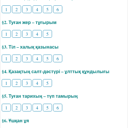
1
2
3
4
5
6
§2. Туған жер – тұғырым
1
2
3
4
5
§3. Тіл – халық қазынасы
1
2
3
4
5
6
§4. Қазақтың салт-дәстүрі – ұлттық құндылығы
1
2
3
4
5
§5. Туған тарихың – түп тамырың
1
2
3
4
5
6
§6. Ұшқан ұя