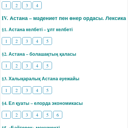
1
2
3
4
IV. Астана – мәдениет пен өнер ордасы. Лексика
§1. Астана келбеті – ұлт келбеті
1
2
3
4
5
§2. Астана – болашақтың қаласы
1
2
3
4
5
§3. Халықаралық Астана әуежайы
1
2
3
4
5
§4. Ел қуаты – елорда экономикасы
1
2
3
4
5
6
§5. «Бәйтерек» монументі