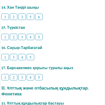
§4. Хан Тәңірі шыңы
1
2
3
5
6
§5. Түркістан
1
2
3
4
5
§6. Сауыр-Тарбағатай
1
3
4
5
§7. Барсакелмес қорығы туралы аңыз
1
2
3
4
5
II. Ұлттық және отбасылық құндылықтар.
Фонетика
§1. Ұлттық құндылықтар бастауы