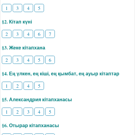
1
3
4
5
§2. Кітап күні
2
3
4
6
7
§3. Жеке кітапхана
2
3
4
5
6
§4. Ең үлкен, ең кіші, ең қымбат, ең ауыр кітаптар
1
2
4
5
§5. Александрия кітапханасы
1
2
3
4
5
§6. Отырар кітапханасы