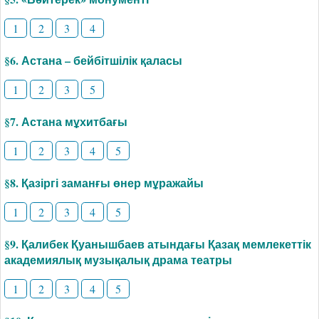
1
2
3
4
§6. Астана – бейбітшілік қаласы
1
2
3
5
§7. Астана мұхитбағы
1
2
3
4
5
§8. Қазіргі заманғы өнер мұражайы
1
2
3
4
5
§9. Қалибек Қуанышбаев атындағы Қазақ мемлекеттік
академиялық музықалық драма театры
1
2
3
4
5