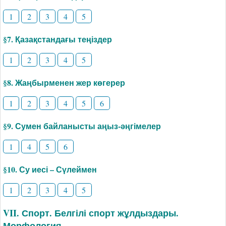
1
2
3
4
5
§7. Қазақстандағы теңіздер
1
2
3
4
5
§8. Жаңбырменен жер көгерер
1
2
3
4
5
6
§9. Сумен байланысты аңыз-әңгімелер
1
4
5
6
§10. Су иесі – Сүлеймен
1
2
3
4
5
VII. Спорт. Белгілі спорт жұлдыздары.
Морфология