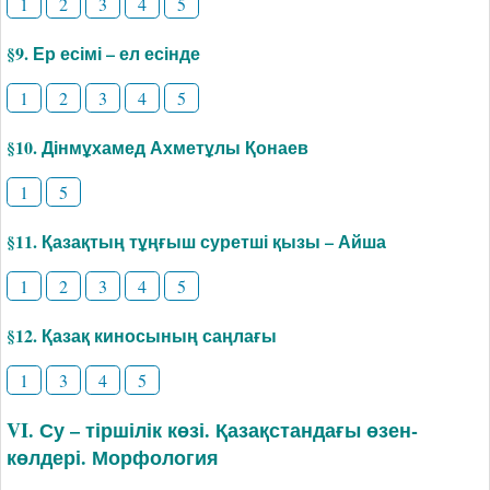
1
2
3
4
5
§9. Ер есімі – ел есінде
1
2
3
4
5
§10. Дінмұхамед Ахметұлы Қонаев
1
5
§11. Қазақтың тұңғыш суретші қызы – Айша
1
2
3
4
5
§12. Қазақ киносының саңлағы
1
3
4
5
VI. Су – тіршілік көзі. Қазақстандағы өзен-
көлдері. Морфология