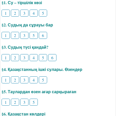
§1. Су – тіршілік көзі
1
2
3
4
5
§2. Судың да сұрауы бар
1
2
3
5
6
§3. Судың түсі қандай?
1
2
3
4
5
6
§4. Қазақстанның ішкі сулары. Өзендер
1
2
3
4
5
§5. Таулардан өзен ағар сарқыраған
1
2
3
5
§6. Қазақстан көлдері