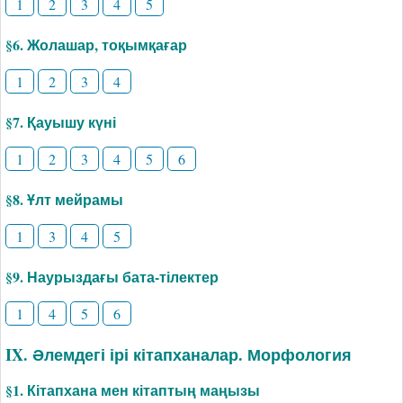
1
2
3
4
5
§6. Жолашар, тоқымқағар
1
2
3
4
§7. Қауышу күні
1
2
3
4
5
6
§8. Ұлт мейрамы
1
3
4
5
§9. Наурыздағы бата-тілектер
1
4
5
6
IX. Әлемдегі ірі кітапханалар. Морфология
§1. Кітапхана мен кітаптың маңызы