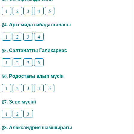
1
2
3
4
5
§4. Артемида ғибадатханасы
1
2
3
4
§5. Салтанатты Галикарнас
1
2
3
5
§6. Родостағы алып мүсін
1
2
3
4
5
§7. Зевс мүсіні
1
2
3
§8. Александрия шамшырағы