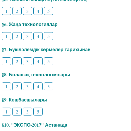
1
2
3
4
5
§6. Жаңа технологиялар
1
2
3
4
5
§7. Бүкіләлемдік көрмелер тарихынан
1
2
3
4
5
§8. Болашақ технологиялары
1
2
3
4
5
§9. Көшбасшылары
1
2
3
5
§10. "ЭКСПО-2017" Астанада