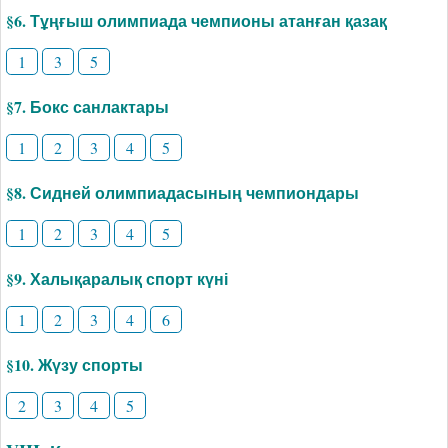
§6. Тұңғыш олимпиада чемпионы атанған қазақ
1
3
5
§7. Бокс санлактары
1
2
3
4
5
§8. Сидней олимпиадасының чемпиондары
1
2
3
4
5
§9. Халықаралық спорт күні
1
2
3
4
6
§10. Жүзу спорты
2
3
4
5