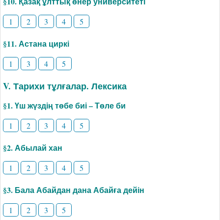
§10. Қазақ ұлттық өнер университеті
1
2
3
4
5
§11. Астана циркі
1
3
4
5
V. Тарихи тұлғалар. Лексика
§1. Үш жүздің төбе биі – Төле би
1
2
3
4
5
§2. Абылай хан
1
2
3
4
5
§3. Бала Абайдан дана Абайға дейін
1
2
3
5