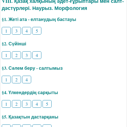
VIII. Қазақ халқының әдет-ғұрыптары мен салт-
дәстүрлері. Наурыз. Морфология
§1. Жеті ата - елтанудың бастауы
1
3
4
5
§2. Сүйінші
1
2
3
4
§3. Сәлем беру - салтымыз
1
2
4
§4. Үлкендердің сарқыты
1
2
3
4
5
§5. Қазақтын дастарқаны