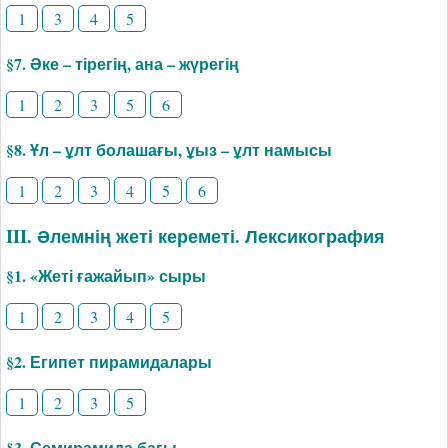
1
3
4
5
§7. Әке – тірегің, ана – жүрегің
1
2
3
5
6
§8. Ұл – ұлт болашағы, ұыз – ұлт намысы
1
2
3
4
5
6
III. Әлемнің жеті кереметі. Лексикография
§1. «­Жеті ғажайып» сыры
1
2
3
4
5
§2. Египет пирамидалары
1
2
3
5
§3. Семирамида бағы