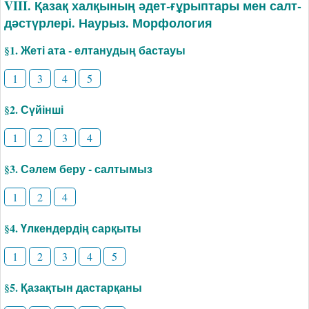
VIII. Қазақ халқының әдет-ғұрыптары мен салт-
дәстүрлері. Наурыз. Морфология
§1. Жеті ата - елтанудың бастауы
1
3
4
5
§2. Сүйінші
1
2
3
4
§3. Сәлем беру - салтымыз
1
2
4
§4. Үлкендердің сарқыты
1
2
3
4
5
§5. Қазақтын дастарқаны