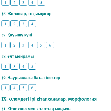
1
2
3
4
5
§6. Жолашар, тоқымқағар
1
2
3
4
§7. Қауышу күні
1
2
3
4
5
6
§8. Ұлт мейрамы
1
3
4
5
§9. Наурыздағы бата-тілектер
1
4
5
6
IX. Әлемдегі ірі кітапханалар. Морфология
§1. Кітапхана мен кітаптың маңызы