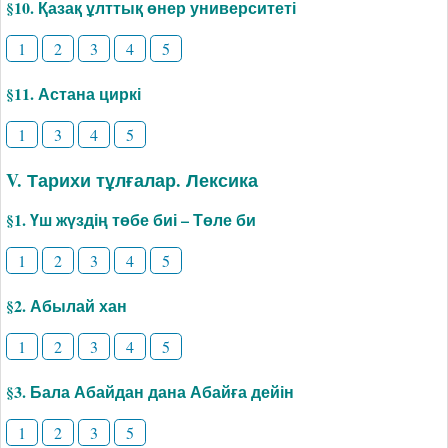
§10. Қазақ ұлттық өнер университеті
1
2
3
4
5
§11. Астана циркі
1
3
4
5
V. Тарихи тұлғалар. Лексика
§1. Үш жүздің төбе биі – Төле би
1
2
3
4
5
§2. Абылай хан
1
2
3
4
5
§3. Бала Абайдан дана Абайға дейін
1
2
3
5