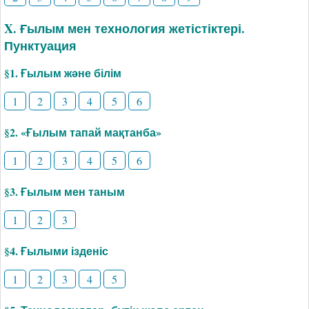
X. Ғылым мен технология жетістіктері.
Пунктуация
§1. Ғылым және білім
1
2
3
4
5
6
§2. «Ғылым тапай мақтанба»
1
2
3
4
5
6
§3. Ғылым мен таным
1
2
3
§4. Ғылыми ізденіс
1
2
3
4
5