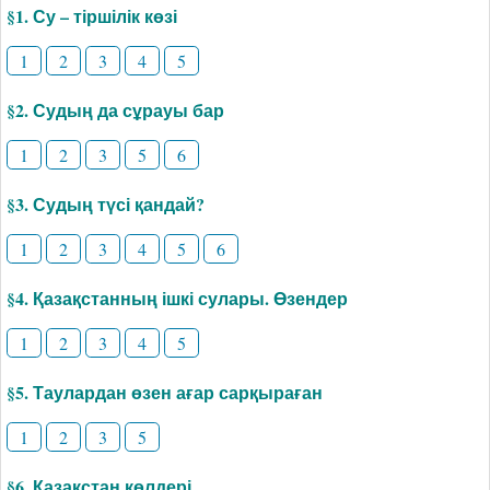
§1. Су – тіршілік көзі
1
2
3
4
5
§2. Судың да сұрауы бар
1
2
3
5
6
§3. Судың түсі қандай?
1
2
3
4
5
6
§4. Қазақстанның ішкі сулары. Өзендер
1
2
3
4
5
§5. Таулардан өзен ағар сарқыраған
1
2
3
5
§6. Қазақстан көлдері