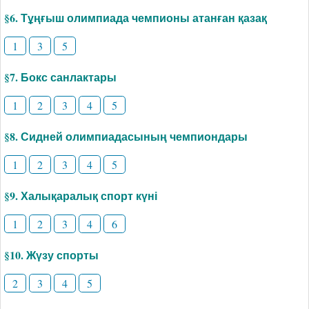
§6. Тұңғыш олимпиада чемпионы атанған қазақ
1
3
5
§7. Бокс санлактары
1
2
3
4
5
§8. Сидней олимпиадасының чемпиондары
1
2
3
4
5
§9. Халықаралық спорт күні
1
2
3
4
6
§10. Жүзу спорты
2
3
4
5