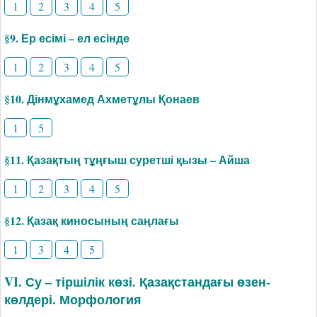
1
2
3
4
5
§9. Ер есімі – ел есінде
1
2
3
4
5
§10. Дінмұхамед Ахметұлы Қонаев
1
5
§11. Қазақтың тұңғыш суретші қызы – Айша
1
2
3
4
5
§12. Қазақ киносының саңлағы
1
3
4
5
VI. Су – тіршілік көзі. Қазақстандағы өзен-
көлдері. Морфология