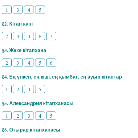
1
3
4
5
§2. Кітап күні
2
3
4
6
7
§3. Жеке кітапхана
2
3
4
5
6
§4. Ең үлкен, ең кіші, ең қымбат, ең ауыр кітаптар
1
2
4
5
§5. Александрия кітапханасы
1
2
3
4
5
§6. Отырар кітапханасы