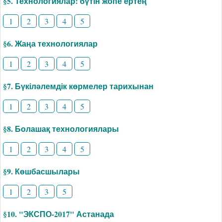
§5. Технологиялар: бүтін жопе ертең
1
2
3
4
5
§6. Жаңа технологиялар
1
2
3
4
5
§7. Бүкіләлемдік көрмелер тарихынан
1
2
3
4
5
§8. Болашақ технологиялары
1
2
3
4
5
§9. Көшбасшылары
1
2
3
5
§10. "ЭКСПО-2017" Астанада