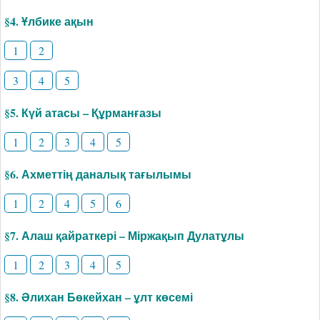
§4. Ұлбике ақын
1
2
3
4
5
§5. Күй атасы – Құрманғазы
1
2
3
4
5
§6. Ахметтің даналық тағылымы
1
2
4
5
6
§7. Алаш қайраткері – Міржақып Дулатұлы
1
2
3
4
5
§8. Әлихан Бөкейхан – ұлт көсемі