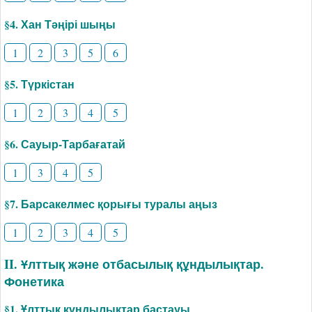
§4. Хан Тәңірі шыңы
1
2
3
5
6
§5. Түркістан
1
2
3
4
5
§6. Сауыр-Тарбағатай
1
3
4
5
§7. Барсакелмес қорығы туралы аңыз
1
2
3
4
5
II. Ұлттық және отбасылық құндылықтар.
Фонетика
§1. Ұлттық құндылықтар бастауы