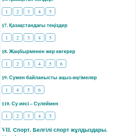
1
2
3
4
5
§7. Қазақстандағы теңіздер
1
2
3
4
5
§8. Жаңбырменен жер көгерер
1
2
3
4
5
6
§9. Сумен байланысты аңыз-әңгімелер
1
4
5
6
§10. Су иесі – Сүлеймен
1
2
3
4
5
VII. Спорт. Белгілі спорт жұлдыздары.