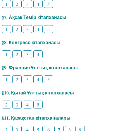
1
2
3
4
5
§7. Ақсақ Темір кітапханасы
1
2
3
4
5
§8. Конгресс кітапханасы
1
2
3
4
§9. Франция Ұлттық кітапханасы
1
2
3
4
5
§10. Қытай Ұлттық кітапханасы
2
3
4
5
§11. Қазақстан кітапханалары
2
3
4
5
6
7
8
9