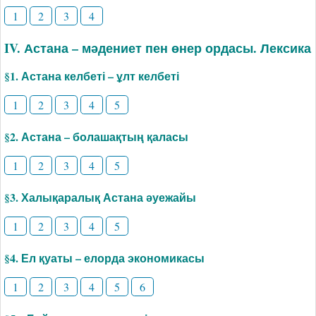
1
2
3
4
IV. Астана – мәдениет пен өнер ордасы. Лексика
§1. Астана келбеті – ұлт келбеті
1
2
3
4
5
§2. Астана – болашақтың қаласы
1
2
3
4
5
§3. Халықаралық Астана әуежайы
1
2
3
4
5
§4. Ел қуаты – елорда экономикасы
1
2
3
4
5
6