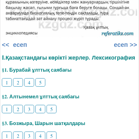
<< есеп
есеп >>
I.Қазақстандағы көрікті жерлер. Лексикография
§1. Бурабай ұлттық саябағы
1
2
4
5
§2. Алтынемел ұлттық саябағы
1
2
3
4
5
§3. Бозжыра, Шарын шатқалдары
1
2
3
4
5