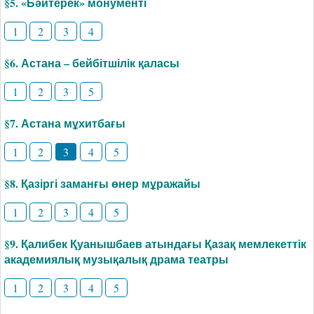
§5. «Бәйтерек» монументі
1
2
3
4
§6. Астана – бейбітшілік қаласы
1
2
3
5
§7. Астана мұхитбағы
1
2
3
4
5
§8. Қазіргі заманғы өнер мұражайы
1
2
3
4
5
§9. Қалибек Қуанышбаев атындағы Қазақ мемлекеттік
академиялық музықалық драма театры
1
2
3
4
5