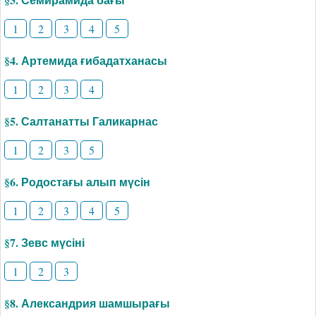
1
2
3
4
5
§4. Артемида ғибадатханасы
1
2
3
4
§5. Салтанатты Галикарнас
1
2
3
5
§6. Родостағы алып мүсін
1
2
3
4
5
§7. Зевс мүсіні
1
2
3
§8. Александрия шамшырағы