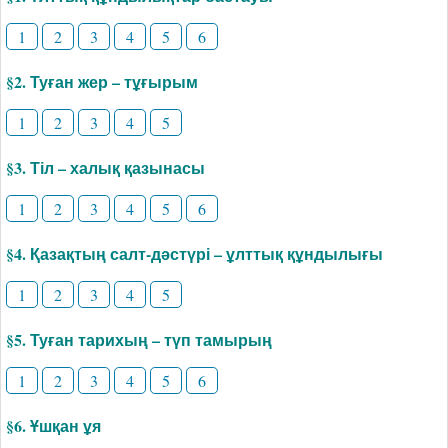
1
2
3
4
5
6
§2. Туған жер – тұғырым
1
2
3
4
5
§3. Тіл – халық қазынасы
1
2
3
4
5
6
§4. Қазақтың салт-дәстүрі – ұлттық құндылығы
1
2
3
4
5
§5. Туған тарихың – түп тамырың
1
2
3
4
5
6
§6. Ұшқан ұя