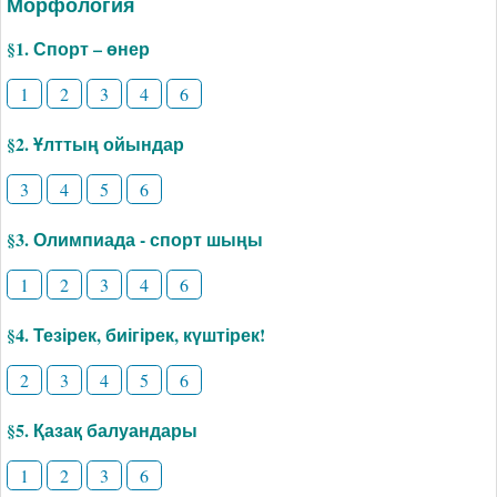
Морфология
§1. Спорт – өнер
1
2
3
4
6
§2. Ұлттың ойындар
3
4
5
6
§3. Олимпиада - спорт шыңы
1
2
3
4
6
§4. Тезірек, биігірек, күштірек!
2
3
4
5
6
§5. Қазақ балуандары
1
2
3
6