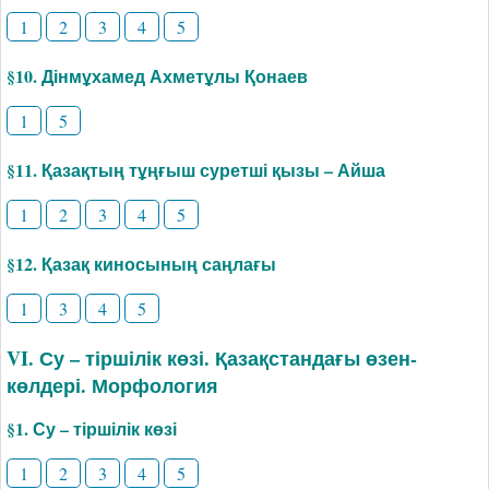
1
2
3
4
5
§10. Дінмұхамед Ахметұлы Қонаев
1
5
§11. Қазақтың тұңғыш суретші қызы – Айша
1
2
3
4
5
§12. Қазақ киносының саңлағы
1
3
4
5
VI. Су – тіршілік көзі. Қазақстандағы өзен-
көлдері. Морфология
§1. Су – тіршілік көзі
1
2
3
4
5