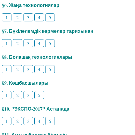
§6. Жаңа технологиялар
1
2
3
4
5
§7. Бүкіләлемдік көрмелер тарихынан
1
2
3
4
5
§8. Болашақ технологиялары
1
2
3
4
5
§9. Көшбасшылары
1
2
3
5
§10. "ЭКСПО-2017" Астанада
1
2
3
4
5
§11. Артық болмас білгенің