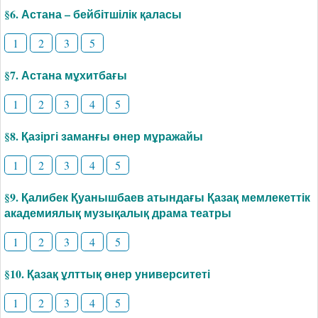
§6. Астана – бейбітшілік қаласы
1
2
3
5
§7. Астана мұхитбағы
1
2
3
4
5
§8. Қазіргі заманғы өнер мұражайы
1
2
3
4
5
§9. Қалибек Қуанышбаев атындағы Қазақ мемлекеттік
академиялық музықалық драма театры
1
2
3
4
5
§10. Қазақ ұлттық өнер университеті
1
2
3
4
5