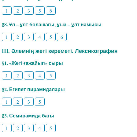
1
2
3
5
6
§8. Ұл – ұлт болашағы, ұыз – ұлт намысы
1
2
3
4
5
6
III. Әлемнің жеті кереметі. Лексикография
§1. «­Жеті ғажайып» сыры
1
2
3
4
5
§2. Египет пирамидалары
1
2
3
5
§3. Семирамида бағы
1
2
3
4
5