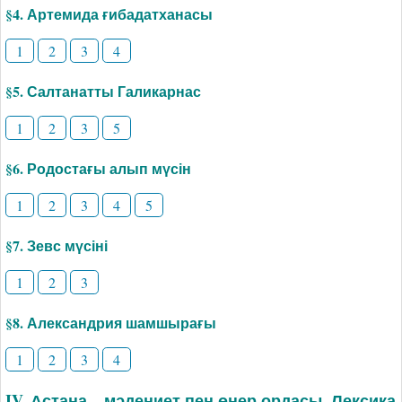
§4. Артемида ғибадатханасы
1
2
3
4
§5. Салтанатты Галикарнас
1
2
3
5
§6. Родостағы алып мүсін
1
2
3
4
5
§7. Зевс мүсіні
1
2
3
§8. Александрия шамшырағы
1
2
3
4
IV. Астана – мәдениет пен өнер ордасы. Лексика