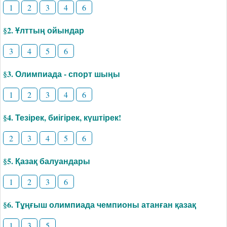
1
2
3
4
6
§2. Ұлттың ойындар
3
4
5
6
§3. Олимпиада - спорт шыңы
1
2
3
4
6
§4. Тезірек, биігірек, күштірек!
2
3
4
5
6
§5. Қазақ балуандары
1
2
3
6
§6. Тұңғыш олимпиада чемпионы атанған қазақ
1
3
5