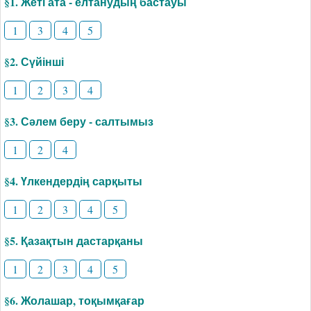
§1. Жеті ата - елтанудың бастауы
1
3
4
5
§2. Сүйінші
1
2
3
4
§3. Сәлем беру - салтымыз
1
2
4
§4. Үлкендердің сарқыты
1
2
3
4
5
§5. Қазақтын дастарқаны
1
2
3
4
5
§6. Жолашар, тоқымқағар