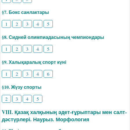
§7. Бокс санлактары
1
2
3
4
5
§8. Сидней олимпиадасының чемпиондары
1
2
3
4
5
§9. Халықаралық спорт күні
1
2
3
4
6
§10. Жүзу спорты
2
3
4
5
VIII. Қазақ халқының әдет-ғұрыптары мен салт-
дәстүрлері. Наурыз. Морфология