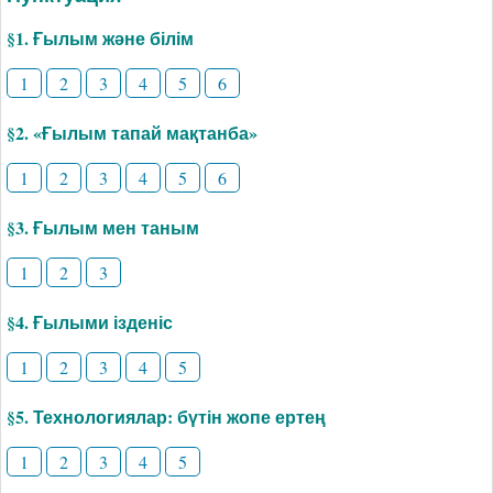
§1. Ғылым және білім
1
2
3
4
5
6
§2. «Ғылым тапай мақтанба»
1
2
3
4
5
6
§3. Ғылым мен таным
1
2
3
§4. Ғылыми ізденіс
1
2
3
4
5
§5. Технологиялар: бүтін жопе ертең
1
2
3
4
5