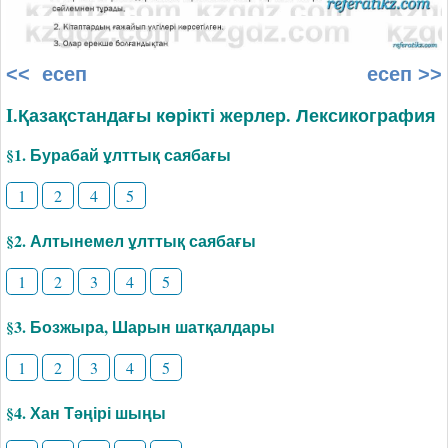
<< есеп
есеп >>
I.Қазақстандағы көрікті жерлер. Лексикография
§1. Бурабай ұлттық саябағы
1
2
4
5
§2. Алтынемел ұлттық саябағы
1
2
3
4
5
§3. Бозжыра, Шарын шатқалдары
1
2
3
4
5
§4. Хан Тәңірі шыңы