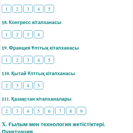
1
2
3
4
5
§8. Конгресс кітапханасы
1
2
3
4
§9. Франция Ұлттық кітапханасы
1
2
3
4
5
§10. Қытай Ұлттық кітапханасы
2
3
4
5
§11. Қазақстан кітапханалары
2
3
4
5
6
7
8
9
X. Ғылым мен технология жетістіктері.
Пунктуация