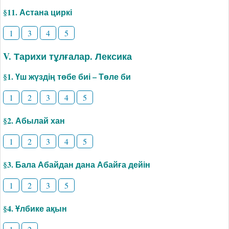
§11. Астана циркі
1
3
4
5
V. Тарихи тұлғалар. Лексика
§1. Үш жүздің төбе биі – Төле би
1
2
3
4
5
§2. Абылай хан
1
2
3
4
5
§3. Бала Абайдан дана Абайға дейін
1
2
3
5
§4. Ұлбике ақын