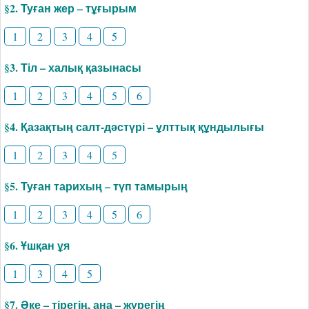
§2. Туған жер – тұғырым
1
2
3
4
5
§3. Тіл – халық қазынасы
1
2
3
4
5
6
§4. Қазақтың салт-дәстүрі – ұлттық құндылығы
1
2
3
4
5
§5. Туған тарихың – түп тамырың
1
2
3
4
5
6
§6. Ұшқан ұя
1
3
4
5
§7. Әке – тірегің, ана – жүрегің