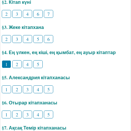
§2. Кітап күні
2
3
4
6
7
§3. Жеке кітапхана
2
3
4
5
6
§4. Ең үлкен, ең кіші, ең қымбат, ең ауыр кітаптар
1
2
4
5
§5. Александрия кітапханасы
1
2
3
4
5
§6. Отырар кітапханасы
1
2
3
4
5
§7. Ақсақ Темір кітапханасы