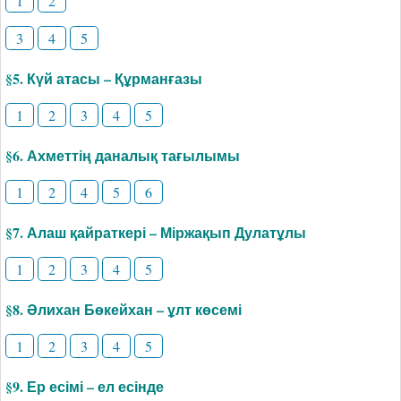
1
2
3
4
5
§5. Күй атасы – Құрманғазы
1
2
3
4
5
§6. Ахметтің даналық тағылымы
1
2
4
5
6
§7. Алаш қайраткері – Міржақып Дулатұлы
1
2
3
4
5
§8. Әлихан Бөкейхан – ұлт көсемі
1
2
3
4
5
§9. Ер есімі – ел есінде