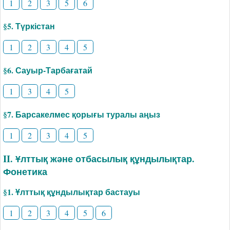
1
2
3
5
6
§5. Түркістан
1
2
3
4
5
§6. Сауыр-Тарбағатай
1
3
4
5
§7. Барсакелмес қорығы туралы аңыз
1
2
3
4
5
II. Ұлттық және отбасылық құндылықтар.
Фонетика
§1. Ұлттық құндылықтар бастауы
1
2
3
4
5
6