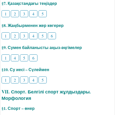
§7. Қазақстандағы теңіздер
1
2
3
4
5
§8. Жаңбырменен жер көгерер
1
2
3
4
5
6
§9. Сумен байланысты аңыз-әңгімелер
1
4
5
6
§10. Су иесі – Сүлеймен
1
2
3
4
5
VII. Спорт. Белгілі спорт жұлдыздары.
Морфология
§1. Спорт – өнер