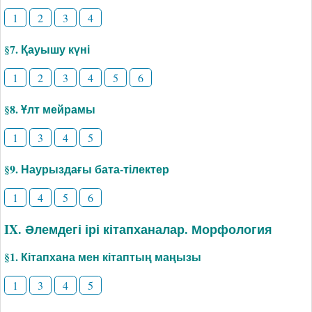
1
2
3
4
§7. Қауышу күні
1
2
3
4
5
6
§8. Ұлт мейрамы
1
3
4
5
§9. Наурыздағы бата-тілектер
1
4
5
6
IX. Әлемдегі ірі кітапханалар. Морфология
§1. Кітапхана мен кітаптың маңызы
1
3
4
5