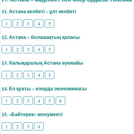
§1. Астана келбеті – ұлт келбеті
1
2
3
4
5
§2. Астана – болашақтың қаласы
1
2
3
4
5
§3. Халықаралық Астана әуежайы
1
2
3
4
5
§4. Ел қуаты – елорда экономикасы
1
2
3
4
5
6
§5. «Бәйтерек» монументі
1
2
3
4