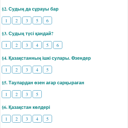
§2. Судың да сұрауы бар
1
2
3
5
6
§3. Судың түсі қандай?
1
2
3
4
5
6
§4. Қазақстанның ішкі сулары. Өзендер
1
2
3
4
5
§5. Таулардан өзен ағар сарқыраған
1
2
3
5
§6. Қазақстан көлдері
1
2
3
4
5