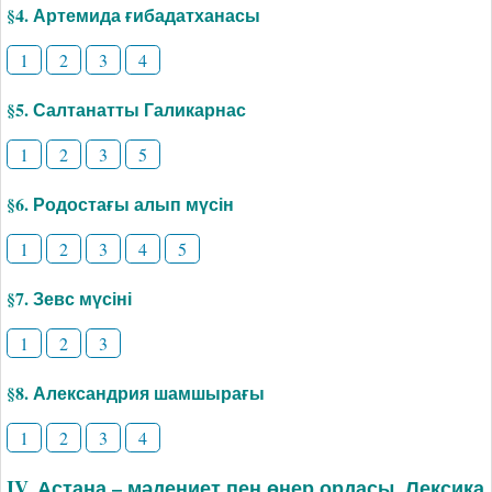
§4. Артемида ғибадатханасы
1
2
3
4
§5. Салтанатты Галикарнас
1
2
3
5
§6. Родостағы алып мүсін
1
2
3
4
5
§7. Зевс мүсіні
1
2
3
§8. Александрия шамшырағы
1
2
3
4
IV. Астана – мәдениет пен өнер ордасы. Лексика