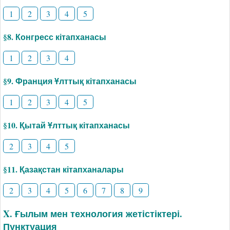
1
2
3
4
5
§8. Конгресс кітапханасы
1
2
3
4
§9. Франция Ұлттық кітапханасы
1
2
3
4
5
§10. Қытай Ұлттық кітапханасы
2
3
4
5
§11. Қазақстан кітапханалары
2
3
4
5
6
7
8
9
X. Ғылым мен технология жетістіктері.
Пунктуация