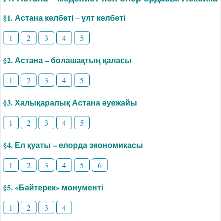
§1. Астана келбеті – ұлт келбеті
1
2
3
4
5
§2. Астана – болашақтың қаласы
1
2
3
4
5
§3. Халықаралық Астана әуежайы
1
2
3
4
5
§4. Ел қуаты – елорда экономикасы
1
2
3
4
5
6
§5. «Бәйтерек» монументі
1
2
3
4