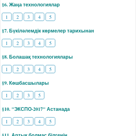
§6. Жаңа технологиялар
1
2
3
4
5
§7. Бүкіләлемдік көрмелер тарихынан
1
2
3
4
5
§8. Болашақ технологиялары
1
2
3
4
5
§9. Көшбасшылары
1
2
3
5
§10. "ЭКСПО-2017" Астанада
1
2
3
4
5
§11. Артық болмас білгенің