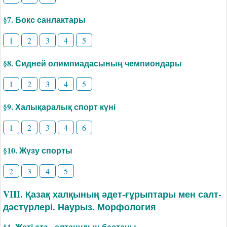
§7. Бокс санлактары
1
2
3
4
5
§8. Сидней олимпиадасының чемпиондары
1
2
3
4
5
§9. Халықаралық спорт күні
1
2
3
4
6
§10. Жүзу спорты
2
3
4
5
VIII. Қазақ халқының әдет-ғұрыптары мен салт-
дәстүрлері. Наурыз. Морфология
§1. Жеті ата - елтанудың бастауы