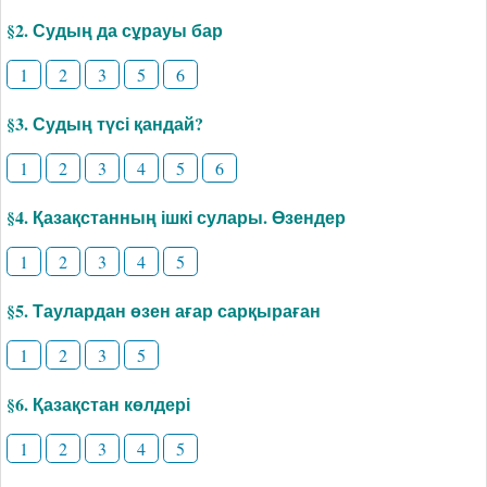
§2. Судың да сұрауы бар
1
2
3
5
6
§3. Судың түсі қандай?
1
2
3
4
5
6
§4. Қазақстанның ішкі сулары. Өзендер
1
2
3
4
5
§5. Таулардан өзен ағар сарқыраған
1
2
3
5
§6. Қазақстан көлдері
1
2
3
4
5