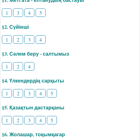
1
3
4
5
§2. Сүйінші
1
2
3
4
§3. Сәлем беру - салтымыз
1
2
4
§4. Үлкендердің сарқыты
1
2
3
4
5
§5. Қазақтын дастарқаны
1
2
3
4
5
§6. Жолашар, тоқымқағар