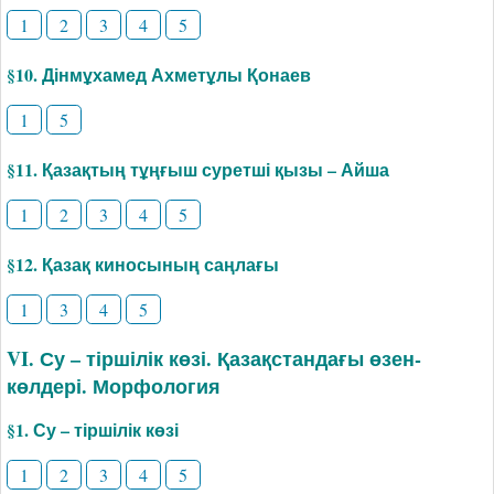
1
2
3
4
5
§10. Дінмұхамед Ахметұлы Қонаев
1
5
§11. Қазақтың тұңғыш суретші қызы – Айша
1
2
3
4
5
§12. Қазақ киносының саңлағы
1
3
4
5
VI. Су – тіршілік көзі. Қазақстандағы өзен-
көлдері. Морфология
§1. Су – тіршілік көзі
1
2
3
4
5