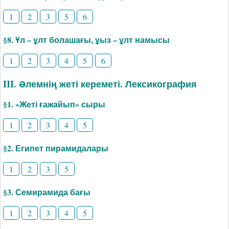
1
2
3
5
6
§8. Ұл – ұлт болашағы, ұыз – ұлт намысы
1
2
3
4
5
6
III. Әлемнің жеті кереметі. Лексикография
§1. «­Жеті ғажайып» сыры
1
2
3
4
5
§2. Египет пирамидалары
1
2
3
5
§3. Семирамида бағы
1
2
3
4
5