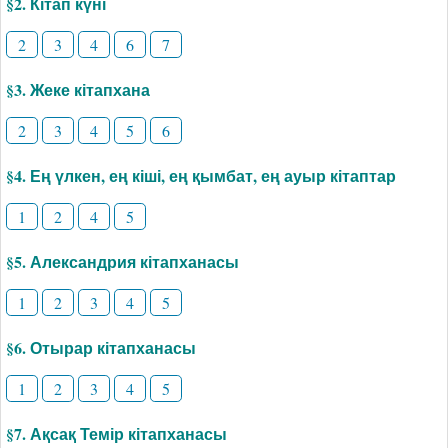
§2. Кітап күні
2
3
4
6
7
§3. Жеке кітапхана
2
3
4
5
6
§4. Ең үлкен, ең кіші, ең қымбат, ең ауыр кітаптар
1
2
4
5
§5. Александрия кітапханасы
1
2
3
4
5
§6. Отырар кітапханасы
1
2
3
4
5
§7. Ақсақ Темір кітапханасы