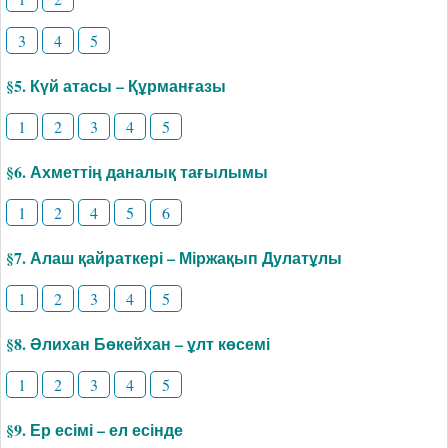
3
4
5
§5. Күй атасы – Құрманғазы
1
2
3
4
5
§6. Ахметтің даналық тағылымы
1
2
4
5
6
§7. Алаш қайраткері – Міржақып Дулатұлы
1
2
3
4
5
§8. Әлихан Бөкейхан – ұлт көсемі
1
2
3
4
5
§9. Ер есімі – ел есінде