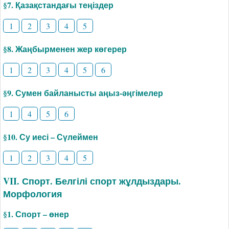
§7. Қазақстандағы теңіздер
1
2
3
4
5
§8. Жаңбырменен жер көгерер
1
2
3
4
5
6
§9. Сумен байланысты аңыз-әңгімелер
1
4
5
6
§10. Су иесі – Сүлеймен
1
2
3
4
5
VII. Спорт. Белгілі спорт жұлдыздары.
Морфология
§1. Спорт – өнер