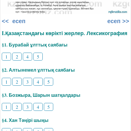
<< есеп
есеп >>
I.Қазақстандағы көрікті жерлер. Лексикография
§1. Бурабай ұлттық саябағы
1
2
4
5
§2. Алтынемел ұлттық саябағы
1
2
3
4
5
§3. Бозжыра, Шарын шатқалдары
1
2
3
4
5
§4. Хан Тәңірі шыңы