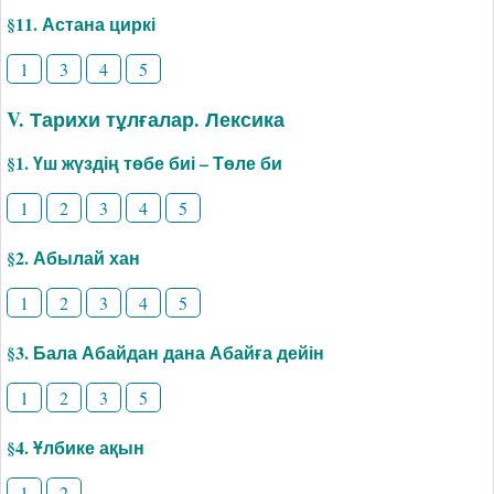
§11. Астана циркі
1
3
4
5
V. Тарихи тұлғалар. Лексика
§1. Үш жүздің төбе биі – Төле би
1
2
3
4
5
§2. Абылай хан
1
2
3
4
5
§3. Бала Абайдан дана Абайға дейін
1
2
3
5
§4. Ұлбике ақын
1
2