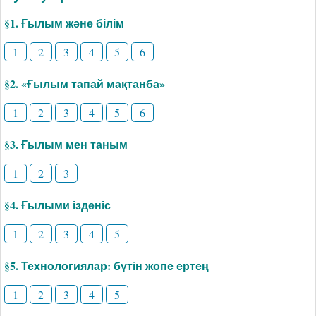
§1. Ғылым және білім
1
2
3
4
5
6
§2. «Ғылым тапай мақтанба»
1
2
3
4
5
6
§3. Ғылым мен таным
1
2
3
§4. Ғылыми ізденіс
1
2
3
4
5
§5. Технологиялар: бүтін жопе ертең
1
2
3
4
5