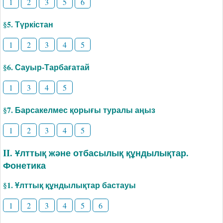
1
2
3
5
6
§5. Түркістан
1
2
3
4
5
§6. Сауыр-Тарбағатай
1
3
4
5
§7. Барсакелмес қорығы туралы аңыз
1
2
3
4
5
II. Ұлттық және отбасылық құндылықтар.
Фонетика
§1. Ұлттық құндылықтар бастауы
1
2
3
4
5
6