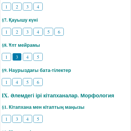
1
2
3
4
§7. Қауышу күні
1
2
3
4
5
6
§8. Ұлт мейрамы
1
3
4
5
§9. Наурыздағы бата-тілектер
1
4
5
6
IX. Әлемдегі ірі кітапханалар. Морфология
§1. Кітапхана мен кітаптың маңызы
1
3
4
5