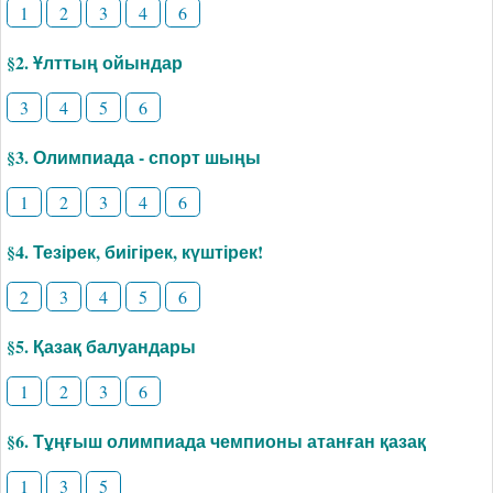
1
2
3
4
6
§2. Ұлттың ойындар
3
4
5
6
§3. Олимпиада - спорт шыңы
1
2
3
4
6
§4. Тезірек, биігірек, күштірек!
2
3
4
5
6
§5. Қазақ балуандары
1
2
3
6
§6. Тұңғыш олимпиада чемпионы атанған қазақ
1
3
5