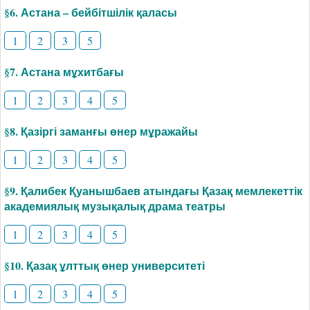
§6. Астана – бейбітшілік қаласы
1
2
3
5
§7. Астана мұхитбағы
1
2
3
4
5
§8. Қазіргі заманғы өнер мұражайы
1
2
3
4
5
§9. Қалибек Қуанышбаев атындағы Қазақ мемлекеттік
академиялық музықалық драма театры
1
2
3
4
5
§10. Қазақ ұлттық өнер университеті
1
2
3
4
5