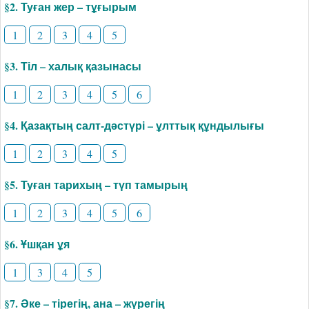
§2. Туған жер – тұғырым
1
2
3
4
5
§3. Тіл – халық қазынасы
1
2
3
4
5
6
§4. Қазақтың салт-дәстүрі – ұлттық құндылығы
1
2
3
4
5
§5. Туған тарихың – түп тамырың
1
2
3
4
5
6
§6. Ұшқан ұя
1
3
4
5
§7. Әке – тірегің, ана – жүрегің