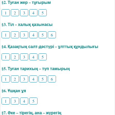
§2. Туған жер – тұғырым
1
2
3
4
5
§3. Тіл – халық қазынасы
1
2
3
4
5
6
§4. Қазақтың салт-дәстүрі – ұлттық құндылығы
1
2
3
4
5
§5. Туған тарихың – түп тамырың
1
2
3
4
5
6
§6. Ұшқан ұя
1
3
4
5
§7. Әке – тірегің, ана – жүрегің