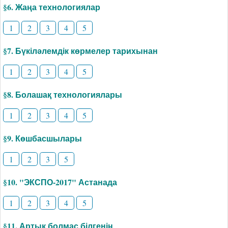
§6. Жаңа технологиялар
1
2
3
4
5
§7. Бүкіләлемдік көрмелер тарихынан
1
2
3
4
5
§8. Болашақ технологиялары
1
2
3
4
5
§9. Көшбасшылары
1
2
3
5
§10. "ЭКСПО-2017" Астанада
1
2
3
4
5
§11. Артық болмас білгенің