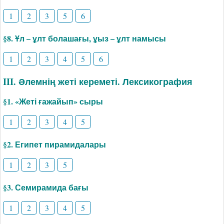
1
2
3
5
6
§8. Ұл – ұлт болашағы, ұыз – ұлт намысы
1
2
3
4
5
6
III. Әлемнің жеті кереметі. Лексикография
§1. «­Жеті ғажайып» сыры
1
2
3
4
5
§2. Египет пирамидалары
1
2
3
5
§3. Семирамида бағы
1
2
3
4
5