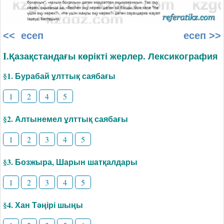
<< есеп
есеп >>
I.Қазақстандағы көрікті жерлер. Лексикография
§1. Бурабай ұлттық саябағы
1
2
4
5
§2. Алтынемел ұлттық саябағы
1
2
3
4
5
§3. Бозжыра, Шарын шатқалдары
1
2
3
4
5
§4. Хан Тәңірі шыңы