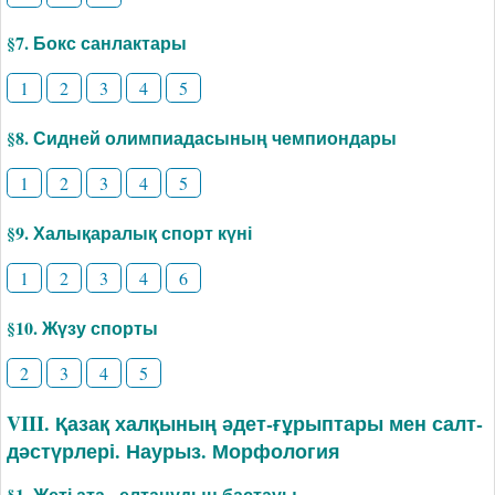
§7. Бокс санлактары
1
2
3
4
5
§8. Сидней олимпиадасының чемпиондары
1
2
3
4
5
§9. Халықаралық спорт күні
1
2
3
4
6
§10. Жүзу спорты
2
3
4
5
VIII. Қазақ халқының әдет-ғұрыптары мен салт-
дәстүрлері. Наурыз. Морфология
§1. Жеті ата - елтанудың бастауы