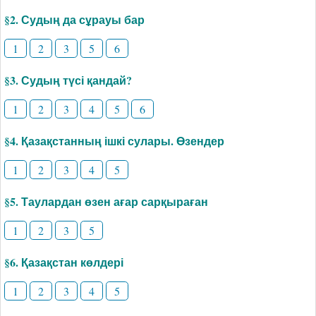
§2. Судың да сұрауы бар
1
2
3
5
6
§3. Судың түсі қандай?
1
2
3
4
5
6
§4. Қазақстанның ішкі сулары. Өзендер
1
2
3
4
5
§5. Таулардан өзен ағар сарқыраған
1
2
3
5
§6. Қазақстан көлдері
1
2
3
4
5