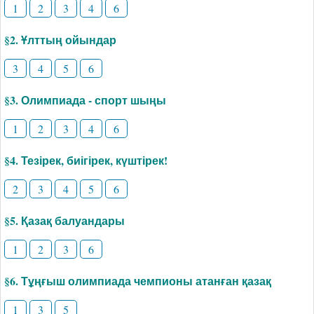
1
2
3
4
6
§2. Ұлттың ойындар
3
4
5
6
§3. Олимпиада - спорт шыңы
1
2
3
4
6
§4. Тезірек, биігірек, күштірек!
2
3
4
5
6
§5. Қазақ балуандары
1
2
3
6
§6. Тұңғыш олимпиада чемпионы атанған қазақ
1
3
5