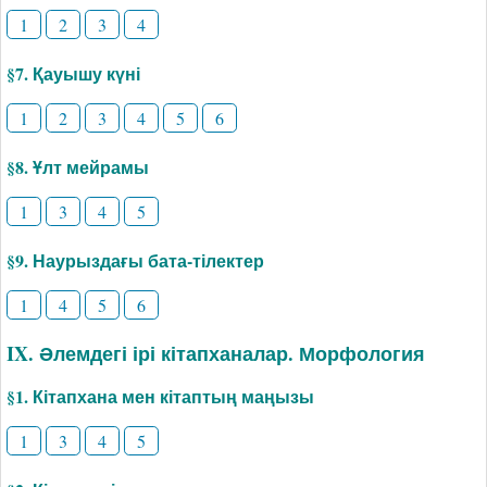
1
2
3
4
§7. Қауышу күні
1
2
3
4
5
6
§8. Ұлт мейрамы
1
3
4
5
§9. Наурыздағы бата-тілектер
1
4
5
6
IX. Әлемдегі ірі кітапханалар. Морфология
§1. Кітапхана мен кітаптың маңызы
1
3
4
5