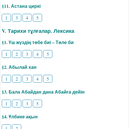
§11. Астана циркі
1
3
4
5
V. Тарихи тұлғалар. Лексика
§1. Үш жүздің төбе биі – Төле би
1
2
3
4
5
§2. Абылай хан
1
2
3
4
5
§3. Бала Абайдан дана Абайға дейін
1
2
3
5
§4. Ұлбике ақын
1
2