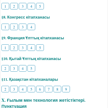
1
2
3
4
5
§8. Конгресс кітапханасы
1
2
3
4
§9. Франция Ұлттық кітапханасы
1
2
3
4
5
§10. Қытай Ұлттық кітапханасы
2
3
4
5
§11. Қазақстан кітапханалары
2
3
4
5
6
7
8
9
X. Ғылым мен технология жетістіктері.
Пунктуация