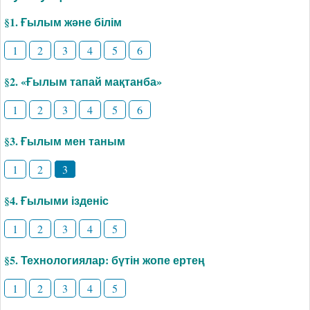
§1. Ғылым және білім
1
2
3
4
5
6
§2. «Ғылым тапай мақтанба»
1
2
3
4
5
6
§3. Ғылым мен таным
1
2
3
§4. Ғылыми ізденіс
1
2
3
4
5
§5. Технологиялар: бүтін жопе ертең
1
2
3
4
5