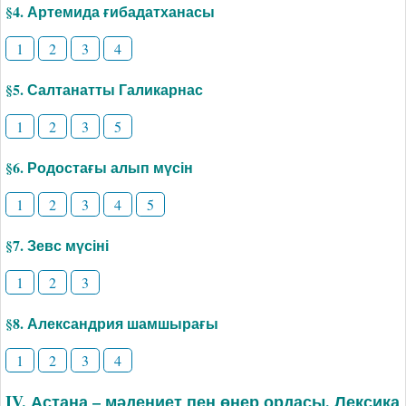
§4. Артемида ғибадатханасы
1
2
3
4
§5. Салтанатты Галикарнас
1
2
3
5
§6. Родостағы алып мүсін
1
2
3
4
5
§7. Зевс мүсіні
1
2
3
§8. Александрия шамшырағы
1
2
3
4
IV. Астана – мәдениет пен өнер ордасы. Лексика