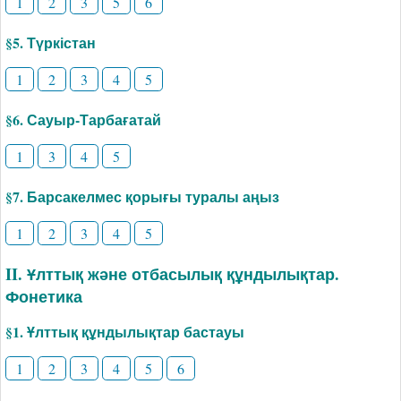
1
2
3
5
6
§5. Түркістан
1
2
3
4
5
§6. Сауыр-Тарбағатай
1
3
4
5
§7. Барсакелмес қорығы туралы аңыз
1
2
3
4
5
II. Ұлттық және отбасылық құндылықтар.
Фонетика
§1. Ұлттық құндылықтар бастауы
1
2
3
4
5
6