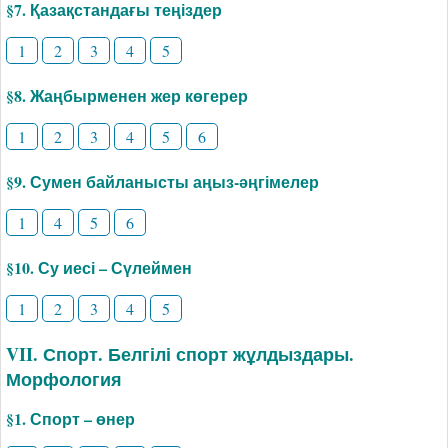
§7. Қазақстандағы теңіздер
1
2
3
4
5
§8. Жаңбырменен жер көгерер
1
2
3
4
5
6
§9. Сумен байланысты аңыз-әңгімелер
1
4
5
6
§10. Су иесі – Сүлеймен
1
2
3
4
5
VII. Спорт. Белгілі спорт жұлдыздары.
Морфология
§1. Спорт – өнер