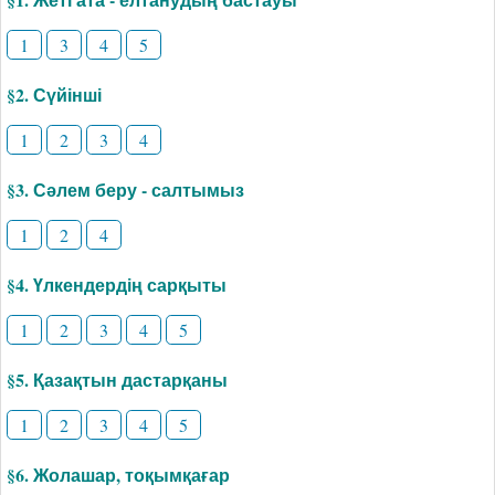
1
3
4
5
§2. Сүйінші
1
2
3
4
§3. Сәлем беру - салтымыз
1
2
4
§4. Үлкендердің сарқыты
1
2
3
4
5
§5. Қазақтын дастарқаны
1
2
3
4
5
§6. Жолашар, тоқымқағар