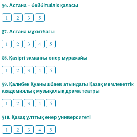
§6. Астана – бейбітшілік қаласы
1
2
3
5
§7. Астана мұхитбағы
1
2
3
4
5
§8. Қазіргі заманғы өнер мұражайы
1
2
3
4
5
§9. Қалибек Қуанышбаев атындағы Қазақ мемлекеттік
академиялық музықалық драма театры
1
2
3
4
5
§10. Қазақ ұлттық өнер университеті
1
2
3
4
5