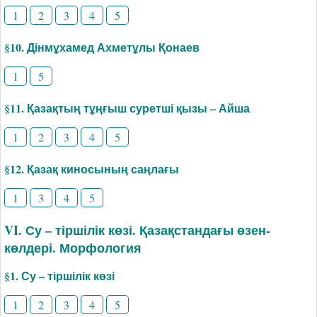
1
2
3
4
5
§10. Дінмұхамед Ахметұлы Қонаев
1
5
§11. Қазақтың тұңғыш суретші қызы – Айша
1
2
3
4
5
§12. Қазақ киносының саңлағы
1
3
4
5
VI. Су – тіршілік көзі. Қазақстандағы өзен-
көлдері. Морфология
§1. Су – тіршілік көзі
1
2
3
4
5