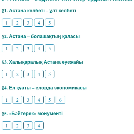
§1. Астана келбеті – ұлт келбеті
1
2
3
4
5
§2. Астана – болашақтың қаласы
1
2
3
4
5
§3. Халықаралық Астана әуежайы
1
2
3
4
5
§4. Ел қуаты – елорда экономикасы
1
2
3
4
5
6
§5. «Бәйтерек» монументі
1
2
3
4