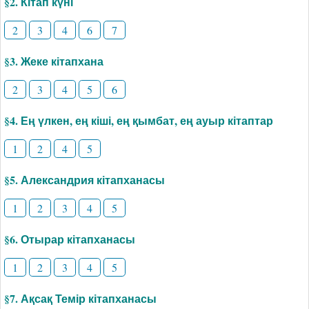
§2. Кітап күні
2
3
4
6
7
§3. Жеке кітапхана
2
3
4
5
6
§4. Ең үлкен, ең кіші, ең қымбат, ең ауыр кітаптар
1
2
4
5
§5. Александрия кітапханасы
1
2
3
4
5
§6. Отырар кітапханасы
1
2
3
4
5
§7. Ақсақ Темір кітапханасы