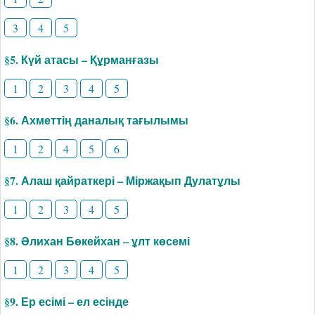
3
4
5
§5. Күй атасы – Құрманғазы
1
2
3
4
5
§6. Ахметтің даналық тағылымы
1
2
4
5
6
§7. Алаш қайраткері – Міржақып Дулатұлы
1
2
3
4
5
§8. Әлихан Бөкейхан – ұлт көсемі
1
2
3
4
5
§9. Ер есімі – ел есінде