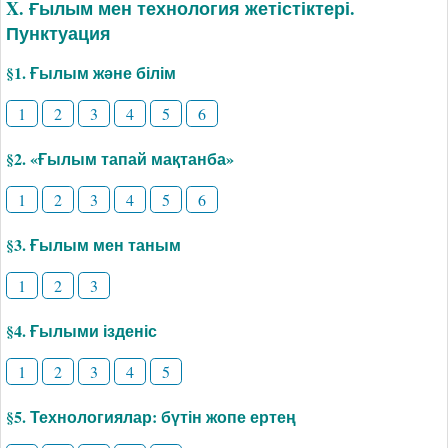
X. Ғылым мен технология жетістіктері.
Пунктуация
§1. Ғылым және білім
1
2
3
4
5
6
§2. «Ғылым тапай мақтанба»
1
2
3
4
5
6
§3. Ғылым мен таным
1
2
3
§4. Ғылыми ізденіс
1
2
3
4
5
§5. Технологиялар: бүтін жопе ертең