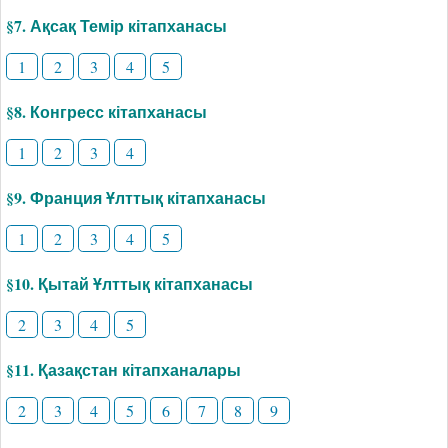
§7. Ақсақ Темір кітапханасы
1
2
3
4
5
§8. Конгресс кітапханасы
1
2
3
4
§9. Франция Ұлттық кітапханасы
1
2
3
4
5
§10. Қытай Ұлттық кітапханасы
2
3
4
5
§11. Қазақстан кітапханалары
2
3
4
5
6
7
8
9