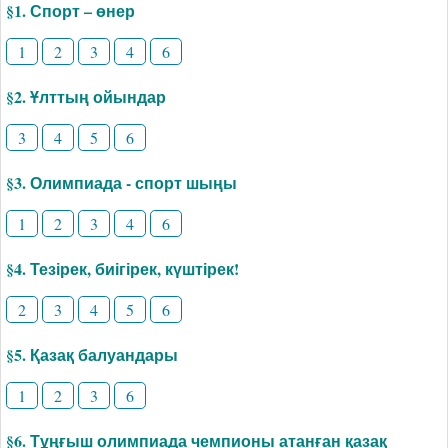
§1. Спорт – өнер
1
2
3
4
6
§2. Ұлттың ойындар
3
4
5
6
§3. Олимпиада - спорт шыңы
1
2
3
4
6
§4. Тезірек, биігірек, күштірек!
2
3
4
5
6
§5. Қазақ балуандары
1
2
3
6
§6. Тұңғыш олимпиада чемпионы атанған қазақ