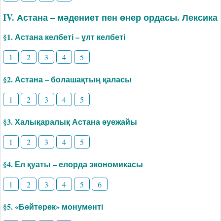
IV. Астана – мәдениет пен өнер ордасы. Лексика
§1. Астана келбеті – ұлт келбеті
1
2
3
4
5
§2. Астана – болашақтың қаласы
1
2
3
4
5
§3. Халықаралық Астана әуежайы
1
2
3
4
5
§4. Ел қуаты – елорда экономикасы
1
2
3
4
5
6
§5. «Бәйтерек» монументі