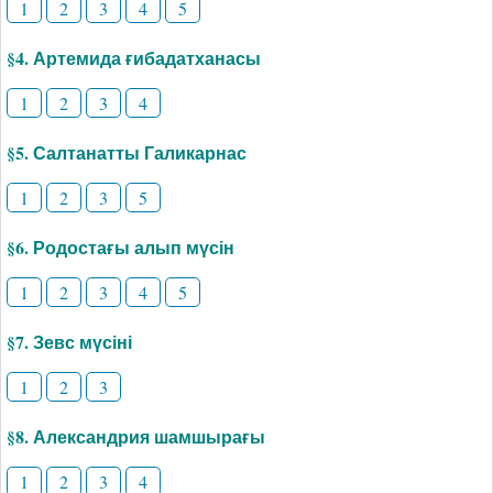
1
2
3
4
5
§4. Артемида ғибадатханасы
1
2
3
4
§5. Салтанатты Галикарнас
1
2
3
5
§6. Родостағы алып мүсін
1
2
3
4
5
§7. Зевс мүсіні
1
2
3
§8. Александрия шамшырағы
1
2
3
4