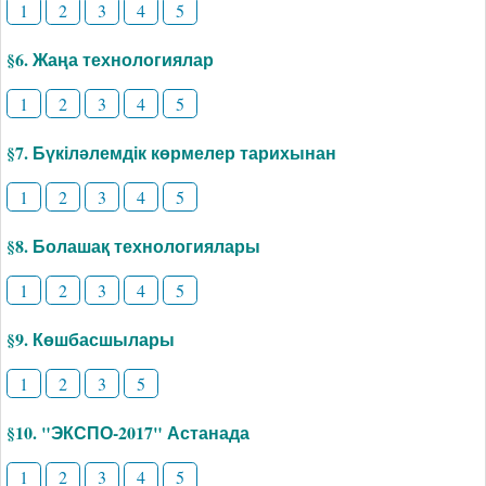
1
2
3
4
5
§6. Жаңа технологиялар
1
2
3
4
5
§7. Бүкіләлемдік көрмелер тарихынан
1
2
3
4
5
§8. Болашақ технологиялары
1
2
3
4
5
§9. Көшбасшылары
1
2
3
5
§10. "ЭКСПО-2017" Астанада
1
2
3
4
5