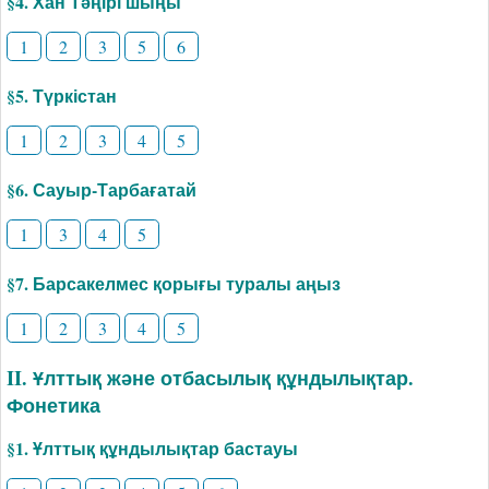
§4. Хан Тәңірі шыңы
1
2
3
5
6
§5. Түркістан
1
2
3
4
5
§6. Сауыр-Тарбағатай
1
3
4
5
§7. Барсакелмес қорығы туралы аңыз
1
2
3
4
5
II. Ұлттық және отбасылық құндылықтар.
Фонетика
§1. Ұлттық құндылықтар бастауы