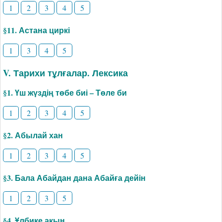
1
2
3
4
5
§11. Астана циркі
1
3
4
5
V. Тарихи тұлғалар. Лексика
§1. Үш жүздің төбе биі – Төле би
1
2
3
4
5
§2. Абылай хан
1
2
3
4
5
§3. Бала Абайдан дана Абайға дейін
1
2
3
5
§4. Ұлбике ақын