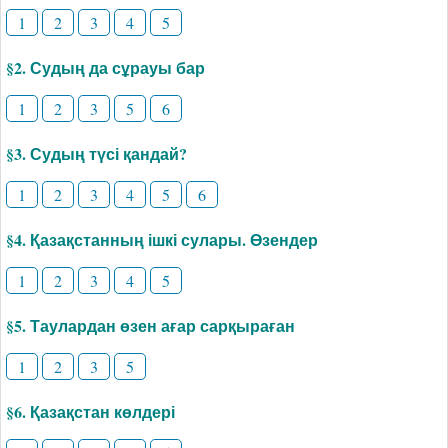
1
2
3
4
5
§2. Судың да сұрауы бар
1
2
3
5
6
§3. Судың түсі қандай?
1
2
3
4
5
6
§4. Қазақстанның ішкі сулары. Өзендер
1
2
3
4
5
§5. Таулардан өзен ағар сарқыраған
1
2
3
5
§6. Қазақстан көлдері