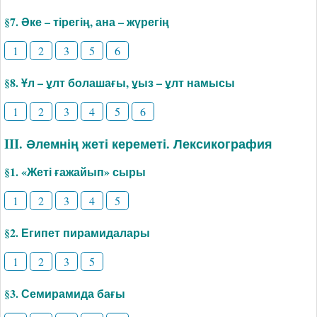
§7. Әке – тірегің, ана – жүрегің
1
2
3
5
6
§8. Ұл – ұлт болашағы, ұыз – ұлт намысы
1
2
3
4
5
6
III. Әлемнің жеті кереметі. Лексикография
§1. «­Жеті ғажайып» сыры
1
2
3
4
5
§2. Египет пирамидалары
1
2
3
5
§3. Семирамида бағы