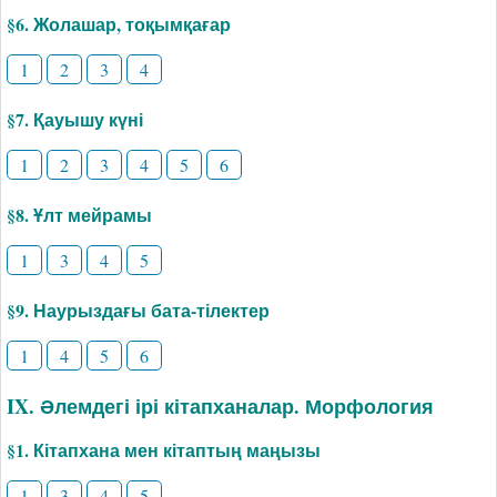
§6. Жолашар, тоқымқағар
1
2
3
4
§7. Қауышу күні
1
2
3
4
5
6
§8. Ұлт мейрамы
1
3
4
5
§9. Наурыздағы бата-тілектер
1
4
5
6
IX. Әлемдегі ірі кітапханалар. Морфология
§1. Кітапхана мен кітаптың маңызы
1
3
4
5