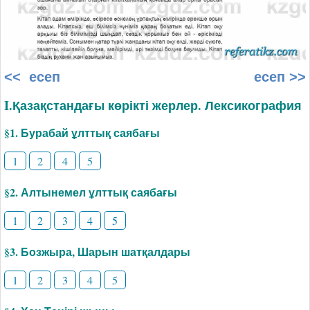
<< есеп
есеп >>
I.Қазақстандағы көрікті жерлер. Лексикография
§1. Бурабай ұлттық саябағы
1
2
4
5
§2. Алтынемел ұлттық саябағы
1
2
3
4
5
§3. Бозжыра, Шарын шатқалдары
1
2
3
4
5