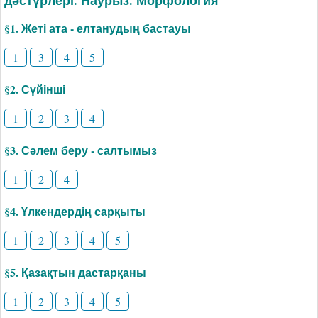
§1. Жеті ата - елтанудың бастауы
1
3
4
5
§2. Сүйінші
1
2
3
4
§3. Сәлем беру - салтымыз
1
2
4
§4. Үлкендердің сарқыты
1
2
3
4
5
§5. Қазақтын дастарқаны
1
2
3
4
5