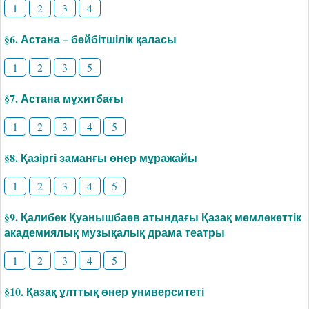
1
2
3
4
§6. Астана – бейбітшілік қаласы
1
2
3
5
§7. Астана мұхитбағы
1
2
3
4
5
§8. Қазіргі заманғы өнер мұражайы
1
2
3
4
5
§9. Қалибек Қуанышбаев атындағы Қазақ мемлекеттік
академиялық музықалық драма театры
1
2
3
4
5
§10. Қазақ ұлттық өнер университеті