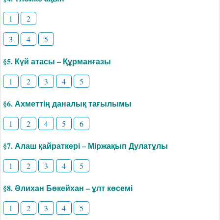
1
2
3
4
5
§5. Күй атасы – Құрманғазы
1
2
3
4
5
§6. Ахметтің даналық тағылымы
1
2
4
5
6
§7. Алаш қайраткері – Міржақып Дулатұлы
1
2
3
4
5
§8. Әлихан Бөкейхан – ұлт көсемі
1
2
3
4
5