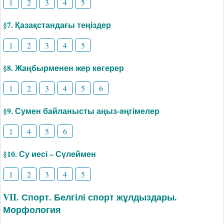
1
2
3
4
5
§7. Қазақстандағы теңіздер
1
2
3
4
5
§8. Жаңбырменен жер көгерер
1
2
3
4
5
6
§9. Сумен байланысты аңыз-әңгімелер
1
4
5
6
§10. Су иесі – Сүлеймен
1
2
3
4
5
VII. Спорт. Белгілі спорт жұлдыздары.
Морфология