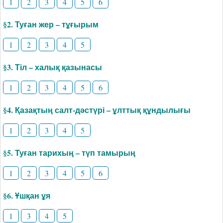
1
2
3
4
5
6
§2. Туған жер – тұғырым
1
2
3
4
5
§3. Тіл – халық қазынасы
1
2
3
4
5
6
§4. Қазақтың салт-дәстүрі – ұлттық құндылығы
1
2
3
4
5
§5. Туған тарихың – түп тамырың
1
2
3
4
5
6
§6. Ұшқан ұя
1
3
4
5