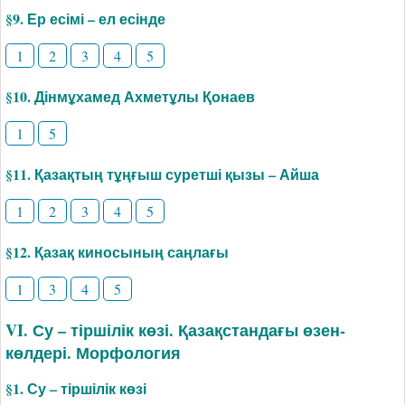
§9. Ер есімі – ел есінде
1
2
3
4
5
§10. Дінмұхамед Ахметұлы Қонаев
1
5
§11. Қазақтың тұңғыш суретші қызы – Айша
1
2
3
4
5
§12. Қазақ киносының саңлағы
1
3
4
5
VI. Су – тіршілік көзі. Қазақстандағы өзен-
көлдері. Морфология
§1. Су – тіршілік көзі