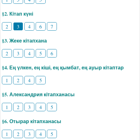
§2. Кітап күні
2
3
4
6
7
§3. Жеке кітапхана
2
3
4
5
6
§4. Ең үлкен, ең кіші, ең қымбат, ең ауыр кітаптар
1
2
4
5
§5. Александрия кітапханасы
1
2
3
4
5
§6. Отырар кітапханасы
1
2
3
4
5