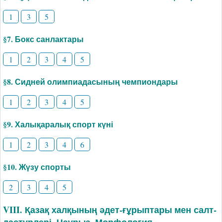
1
3
5
§7. Бокс санлактары
1
2
3
4
5
§8. Сидней олимпиадасының чемпиондары
1
2
3
4
5
§9. Халықаралық спорт күні
1
2
3
4
6
§10. Жүзу спорты
2
3
4
5
VIII. Қазақ халқының әдет-ғұрыптары мен салт-
дәстүрлері. Наурыз. Морфология