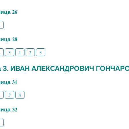
ица 26
2
ица 28
2
3
1
2
3
а З. ИВАН АЛЕКСАНДРОВИЧ ГОНЧАР
ица 31
2
3
4
ица 32
2