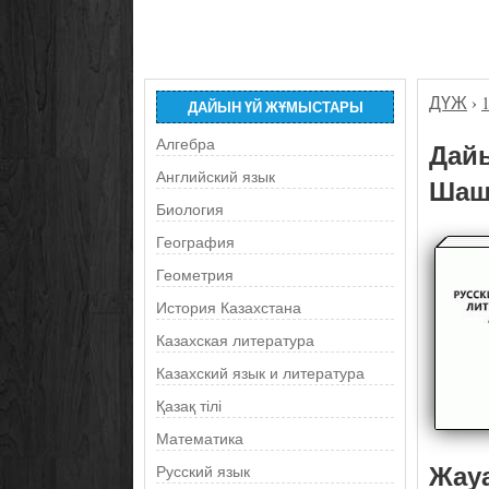
ДҮЖ
›
ДАЙЫН ҮЙ ЖҰМЫСТАРЫ
Алгебра
Дайы
Английский язык
Шашк
Биология
География
Геометрия
История Казахстана
Казахская литература
Казахский язык и литература
Қазақ тілі
Математика
Жау
Русский язык