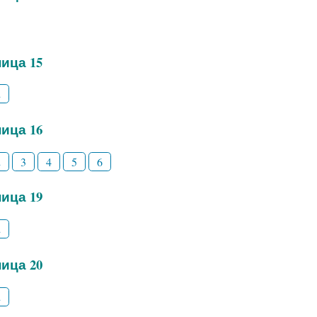
ица 15
2
ица 16
2
3
4
5
6
ица 19
2
ица 20
2