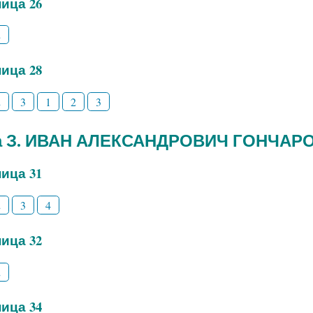
ица 26
2
ица 28
2
3
1
2
3
а З. ИВАН АЛЕКСАНДРОВИЧ ГОНЧАР
ица 31
2
3
4
ица 32
2
ица 34