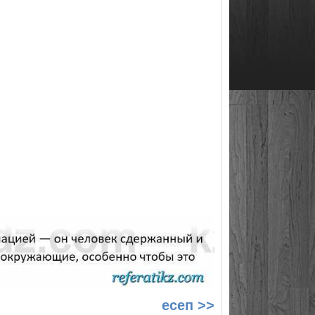
есеп >>