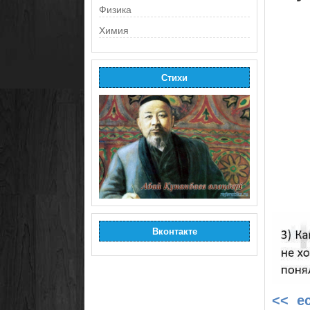
Физика
Химия
Стихи
Вконтакте
<< е