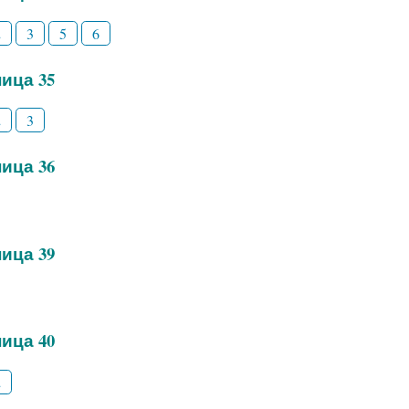
2
3
5
6
ица 35
2
3
ица 36
ица 39
ица 40
2