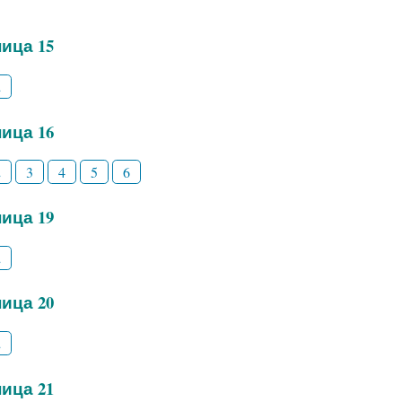
ица 15
2
ица 16
2
3
4
5
6
ица 19
2
ица 20
2
ица 21