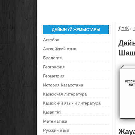
ДҮЖ
›
ДАЙЫН ҮЙ ЖҰМЫСТАРЫ
Алгебра
Дайы
Английский язык
Шашк
Биология
География
Геометрия
История Казахстана
Казахская литература
Казахский язык и литература
Қазақ тілі
Математика
Жау
Русский язык