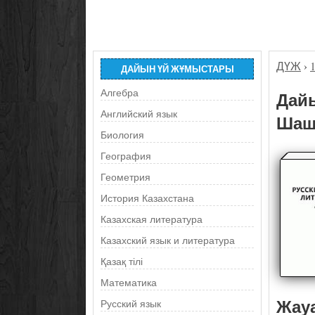
ДҮЖ
›
ДАЙЫН ҮЙ ЖҰМЫСТАРЫ
Алгебра
Дайы
Английский язык
Шашк
Биология
География
Геометрия
История Казахстана
Казахская литература
Казахский язык и литература
Қазақ тілі
Математика
Жау
Русский язык