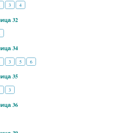
2
3
4
ица 32
2
ица 34
2
3
5
6
ица 35
2
3
ица 36
ица 39