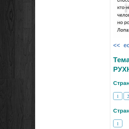
<< е
Тем
РУХ
Стран
1
Стран
1