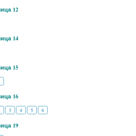
ица 12
ица 14
ица 15
2
ица 16
2
3
4
5
6
ица 19