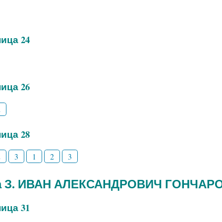
ица 24
ица 26
2
ица 28
2
3
1
2
3
а З. ИВАН АЛЕКСАНДРОВИЧ ГОНЧАР
ица 31