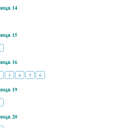
ица 14
ица 15
2
ица 16
2
3
4
5
6
ица 19
2
ица 20