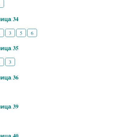
2
ица 34
2
3
5
6
ица 35
2
3
ица 36
ица 39
ица 40