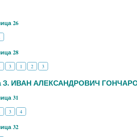
ица 26
2
ица 28
2
3
1
2
3
а З. ИВАН АЛЕКСАНДРОВИЧ ГОНЧАР
ица 31
2
3
4
ица 32