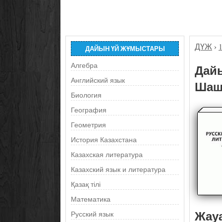
ДҮЖ
›
ДАЙЫН ҮЙ ЖҰМЫСТАРЫ
Алгебра
Дайы
Английский язык
Шашк
Биология
География
Геометрия
История Казахстана
Казахская литература
Казахский язык и литература
Қазақ тілі
Математика
Жау
Русский язык