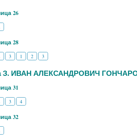
ица 26
2
ица 28
2
3
1
2
3
а З. ИВАН АЛЕКСАНДРОВИЧ ГОНЧАР
ица 31
2
3
4
ица 32
2