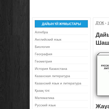
ДҮЖ
›
ДАЙЫН ҮЙ ЖҰМЫСТАРЫ
Алгебра
Дайы
Английский язык
Шашк
Биология
География
Геометрия
История Казахстана
Казахская литература
Казахский язык и литература
Қазақ тілі
Математика
Жау
Русский язык