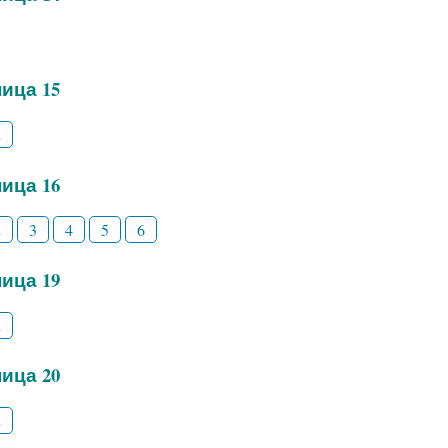
ица 15
2
ица 16
2
3
4
5
6
ица 19
2
ица 20
2