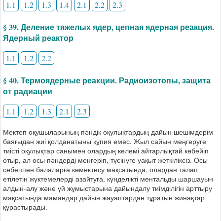
1.1
1.2
1.3
1.4
2.1
2.2
2.3
§ 39. Деление тяжелых ядер, цепная ядерная реакция.
Ядерный реактор
1.1
1.2
2.2
§ 40. Термоядерные реакции. Радиоизотопы, защита
от радиации
1.1
1.2
1.3
2.1
2.3
Мектеп оқушыларының пәндік оқулықтардың дайын шешімдерім
баяғыдан жиі қолданатыны құпия емес. Жыл сайын меңгеруге
тиісті оқулықтар санымен олардың көлемі айтарлықтай көбейіп
отыр, ал осы пәндерді менгеріп, түсінуге уақыт жеткіліксіз. Осы
себеппен балаларға көмектесу мақсатында, олардан талап
етілетін жүктемелерді азайтуға, күнделікті ментальды шаршауын
алдын-алу және үй жұмыстарына дайындалу тиімділігін арттыру
мақсатында мамандар дайын жауаптардан тұратын жинақтар
құрастырады.