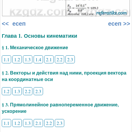
<< есеп
есеп >>
Глава 1. Основы кинематики
§ 1. Механическое движение
1.1
1.2
1.3
1.4
2.1
2.2
2.3
§ 2. Векторы и действия над ними, проекция вектора
на координатные оси
1.2
1.3
2.2
2.3
§ 3. Прямолинейное равнопеременное движение,
ускорение
1.1
1.2
1.3
2.1
2.2
2.3