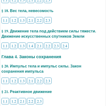
§ 18. Вес тела, невесомость
1.1
1.2
1.3
2.1
2.2
2.3
§ 19. Движение тела под действием силы тяжести.
Движение искусственных спутников Земли
1.1
1.2
1.3
1.4
2.1
2.2
2.3
2.4
Глава 4. Законы сохранения
§ 20. Импульс тела и импульс силы. Закон
сохранения импульса
1.1
1.2
1.3
2.1
2.2
2.3
§ 21. Реактивное движение
1.1
1.2
2.1
2.2
2.3