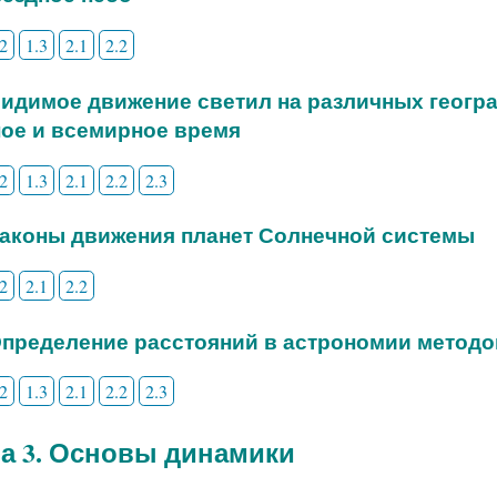
.2
1.3
2.1
2.2
 Видимое движение светил на различных геогр
ое и всемирное время
.2
1.3
2.1
2.2
2.3
 Законы движения планет Солнечной системы
.2
2.1
2.2
 Определение расстояний в астрономии метод
.2
1.3
2.1
2.2
2.3
а 3. Основы динамики