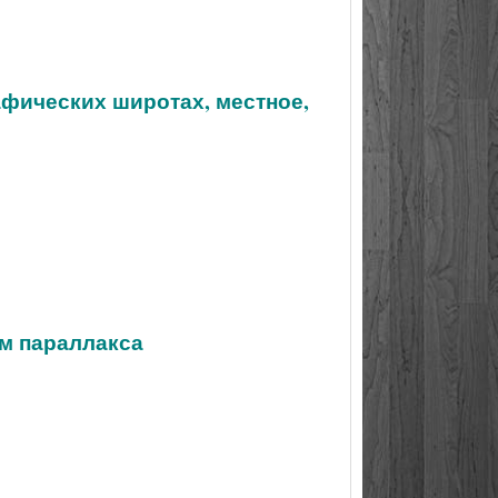
афических широтах, местное,
ом параллакса