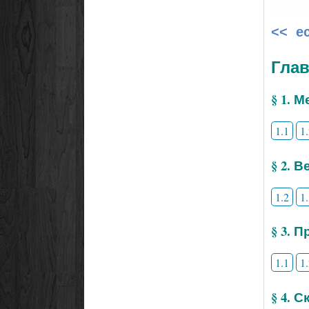
<< е
Глав
§ 1. 
1.1
1
§ 2. 
1.2
1
§ 3. 
1.1
1
§ 4. 