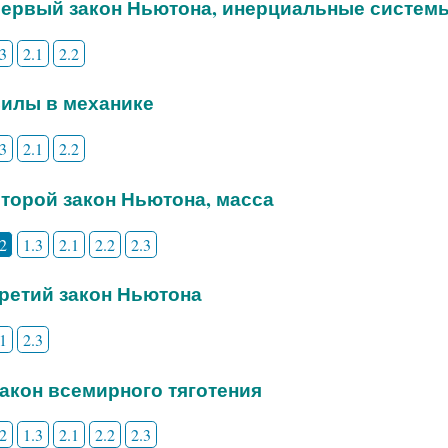
 Первый закон Ньютона, инерциальные систем
.3
2.1
2.2
 Силы в механике
.3
2.1
2.2
 Второй закон Ньютона, масса
.2
1.3
2.1
2.2
2.3
 Третий закон Ньютона
.1
2.3
 Закон всемирного тяготения
.2
1.3
2.1
2.2
2.3