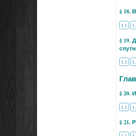
§ 18.
1.1
1
§ 19.
спутн
1.1
1
Глав
§ 20.
1.1
1
§ 21.
1.1
1