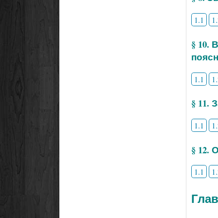
1.1
1
§ 10.
поясн
1.1
1
§ 11.
1.1
1
§ 12.
1.1
1
Глав