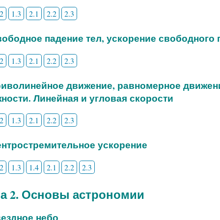
.2
1.3
2.1
2.2
2.3
Свободное падение тел, ускорение свободного
.2
1.3
2.1
2.2
2.3
Криволинейное движение, равномерное движен
ности. Линейная и угловая скорости
.2
1.3
2.1
2.2
2.3
Центростремительное ускорение
.2
1.3
1.4
2.1
2.2
2.3
а 2. Основы астрономии
Звездное небо