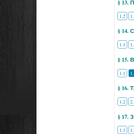
§ 13.
1.2
1
§ 14.
1.1
1
§ 15.
1.1
1
§ 16.
1.2
2
§ 17.
1.1
1