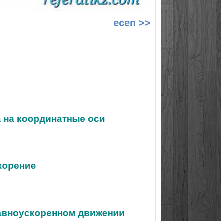
есеп >>
а на координатные оси
корение
равноускоренном движении