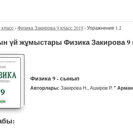
9 класс
›
Физика Закирова 9 класс 2019
›
Упражнение 1.2
н үй жұмыстары Физика Закирова 9 к
Физика 9 - сынып
Авторлары:
Закирова Н., Аширов Р.
" Арман
абы: