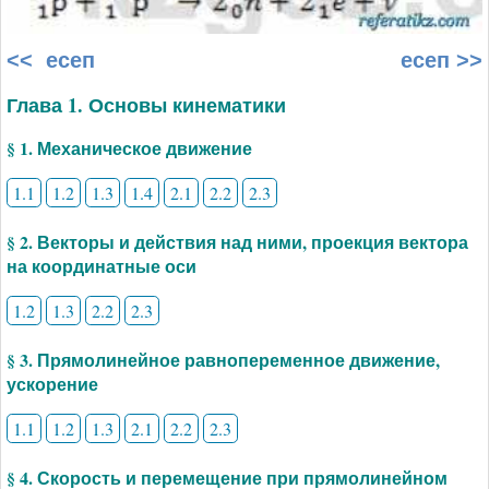
<< есеп
есеп >>
Глава 1. Основы кинематики
§ 1. Механическое движение
1.1
1.2
1.3
1.4
2.1
2.2
2.3
§ 2. Векторы и действия над ними, проекция вектора
на координатные оси
1.2
1.3
2.2
2.3
§ 3. Прямолинейное равнопеременное движение,
ускорение
1.1
1.2
1.3
2.1
2.2
2.3
§ 4. Скорость и перемещение при прямолинейном