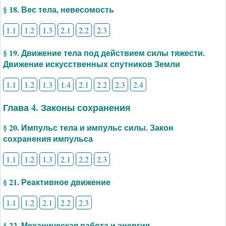
§ 18. Вес тела, невесомость
1.1
1.2
1.3
2.1
2.2
2.3
§ 19. Движение тела под действием силы тяжести.
Движение искусственных спутников Земли
1.1
1.2
1.3
1.4
2.1
2.2
2.3
2.4
Глава 4. Законы сохранения
§ 20. Импульс тела и импульс силы. Закон
сохранения импульса
1.1
1.2
1.3
2.1
2.2
2.3
§ 21. Реактивное движение
1.1
1.2
2.1
2.2
2.3
§ 22. Механическая работа и энергия