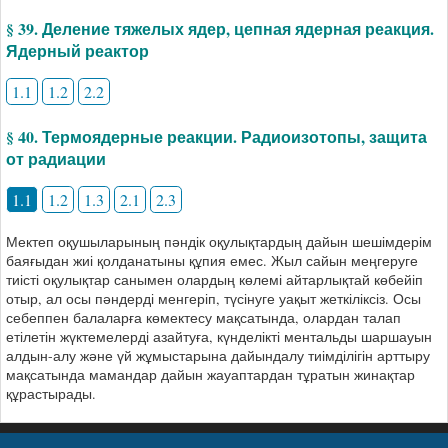
§ 39. Деление тяжелых ядер, цепная ядерная реакция.
Ядерный реактор
1.1
1.2
2.2
§ 40. Термоядерные реакции. Радиоизотопы, защита
от радиации
1.1
1.2
1.3
2.1
2.3
Мектеп оқушыларының пәндік оқулықтардың дайын шешімдерім
баяғыдан жиі қолданатыны құпия емес. Жыл сайын меңгеруге
тиісті оқулықтар санымен олардың көлемі айтарлықтай көбейіп
отыр, ал осы пәндерді менгеріп, түсінуге уақыт жеткіліксіз. Осы
себеппен балаларға көмектесу мақсатында, олардан талап
етілетін жүктемелерді азайтуға, күнделікті ментальды шаршауын
алдын-алу және үй жұмыстарына дайындалу тиімділігін арттыру
мақсатында мамандар дайын жауаптардан тұратын жинақтар
құрастырады.