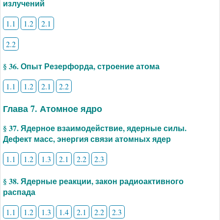
излучений
1.1
1.2
2.1
2.2
§ 36. Опыт Резерфорда, строение атома
1.1
1.2
2.1
2.2
Глава 7. Атомное ядро
§ 37. Ядерное взаимодействие, ядерные силы.
Дефект масс, энергия связи атомных ядер
1.1
1.2
1.3
2.1
2.2
2.3
§ 38. Ядерные реакции, закон радиоактивного
распада
1.1
1.2
1.3
1.4
2.1
2.2
2.3