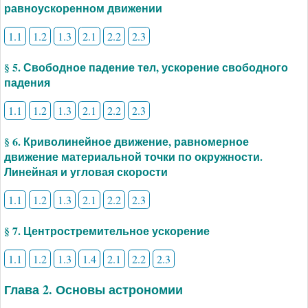
равноускоренном движении
1.1
1.2
1.3
2.1
2.2
2.3
§ 5. Свободное падение тел, ускорение свободного
падения
1.1
1.2
1.3
2.1
2.2
2.3
§ 6. Криволинейное движение, равномерное
движение материальной точки по окружности.
Линейная и угловая скорости
1.1
1.2
1.3
2.1
2.2
2.3
§ 7. Центростремительное ускорение
1.1
1.2
1.3
1.4
2.1
2.2
2.3
Глава 2. Основы астрономии