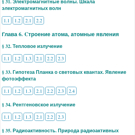
§ 31. Электромагнитные волны. Шкала
электромагнитных волн
1.1
1.2
2.1
2.2
Глава 6. Cтроение атома, атомные явления
§ 32. Тепловое излучение
1.1
1.2
1.3
2.1
2.2
2.3
§ 33. Гипотеза Планка о световых квантах. Явление
фотоэффекта
1.1
1.2
1.3
2.1
2.2
2.3
2.4
§ 34. Рентгеновское излучение
1.1
1.2
1.3
2.1
2.2
2.3
§ 35. Радиоактивность. Природа радиоактивных