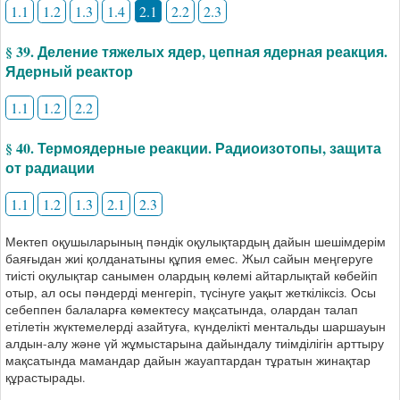
1.1
1.2
1.3
1.4
2.1
2.2
2.3
§ 39. Деление тяжелых ядер, цепная ядерная реакция.
Ядерный реактор
1.1
1.2
2.2
§ 40. Термоядерные реакции. Радиоизотопы, защита
от радиации
1.1
1.2
1.3
2.1
2.3
Мектеп оқушыларының пәндік оқулықтардың дайын шешімдерім
баяғыдан жиі қолданатыны құпия емес. Жыл сайын меңгеруге
тиісті оқулықтар санымен олардың көлемі айтарлықтай көбейіп
отыр, ал осы пәндерді менгеріп, түсінуге уақыт жеткіліксіз. Осы
себеппен балаларға көмектесу мақсатында, олардан талап
етілетін жүктемелерді азайтуға, күнделікті ментальды шаршауын
алдын-алу және үй жұмыстарына дайындалу тиімділігін арттыру
мақсатында мамандар дайын жауаптардан тұратын жинақтар
құрастырады.