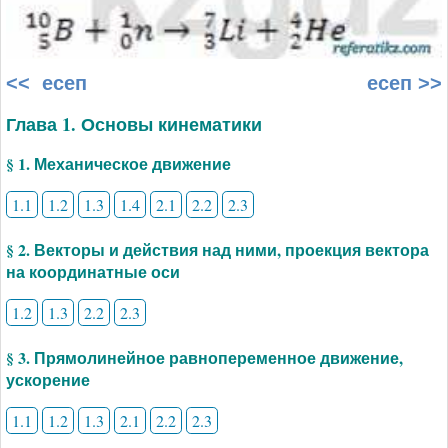
<< есеп
есеп >>
Глава 1. Основы кинематики
§ 1. Механическое движение
1.1
1.2
1.3
1.4
2.1
2.2
2.3
§ 2. Векторы и действия над ними, проекция вектора
на координатные оси
1.2
1.3
2.2
2.3
§ 3. Прямолинейное равнопеременное движение,
ускорение
1.1
1.2
1.3
2.1
2.2
2.3