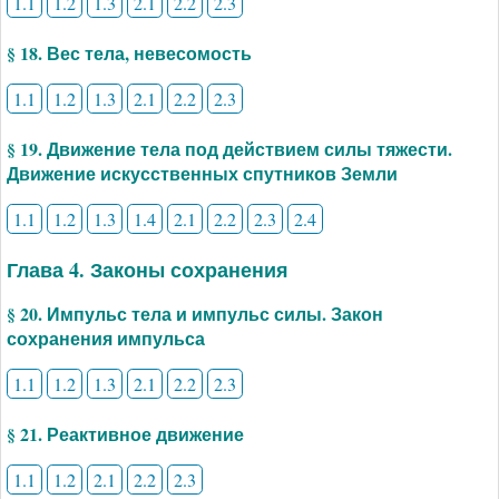
1.1
1.2
1.3
2.1
2.2
2.3
§ 18. Вес тела, невесомость
1.1
1.2
1.3
2.1
2.2
2.3
§ 19. Движение тела под действием силы тяжести.
Движение искусственных спутников Земли
1.1
1.2
1.3
1.4
2.1
2.2
2.3
2.4
Глава 4. Законы сохранения
§ 20. Импульс тела и импульс силы. Закон
сохранения импульса
1.1
1.2
1.3
2.1
2.2
2.3
§ 21. Реактивное движение
1.1
1.2
2.1
2.2
2.3