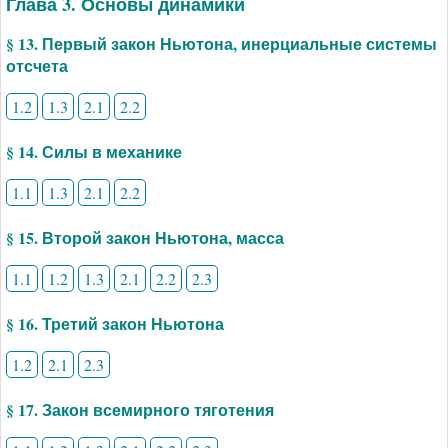
Глава 3. Основы динамики
§ 13. Первый закон Ньютона, инерциальные системы
отсчета
1.2
1.3
2.1
2.2
§ 14. Силы в механике
1.1
1.3
2.1
2.2
§ 15. Второй закон Ньютона, масса
1.1
1.2
1.3
2.1
2.2
2.3
§ 16. Третий закон Ньютона
1.2
2.1
2.3
§ 17. Закон всемирного тяготения