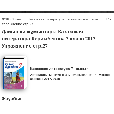
ДҮЖ
›
7 класс
›
Казахская литература Керимбекова 7 класс 2017
›
Упражнение стр.27
Дайын үй жұмыстары Казахская
литература Керимбекова 7 класс 2017
Упражнение стр.27
Казахская литература 7 - сынып
Авторлары:
Керімбекова Б., Қуанышбаева Ә.
"Мектеп"
баспасы 2017, 2018
Жауабы: