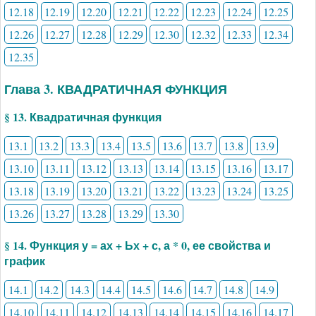
12.18
12.19
12.20
12.21
12.22
12.23
12.24
12.25
12.26
12.27
12.28
12.29
12.30
12.32
12.33
12.34
12.35
Глава 3. КВАДРАТИЧНАЯ ФУНКЦИЯ
§ 13. Квадратичная функция
13.1
13.2
13.3
13.4
13.5
13.6
13.7
13.8
13.9
13.10
13.11
13.12
13.13
13.14
13.15
13.16
13.17
13.18
13.19
13.20
13.21
13.22
13.23
13.24
13.25
13.26
13.27
13.28
13.29
13.30
§ 14. Функция у = ах + Ьх + с, а * 0, ее свойства и
график
14.1
14.2
14.3
14.4
14.5
14.6
14.7
14.8
14.9
14.10
14.11
14.12
14.13
14.14
14.15
14.16
14.17