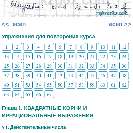
<< есеп
есеп >>
Упражнения для повторения курса
1
2
3
4
5
6
7
8
9
10
11
12
13
14
15
16
17
18
19
20
21
22
23
24
25
26
27
28
29
30
31
32
33
34
35
36
37
38
39
40
41
42
43
44
45
46
47
48
49
51
53
54
55
56
57
58
59
60
61
62
63
64
65
66
67
Глава 1. КВАДРАТНЫЕ КОРНИ И
ИРРАЦИОНАЛЬНЫЕ ВЫРАЖЕНИЯ
§ 1. Действительные числа