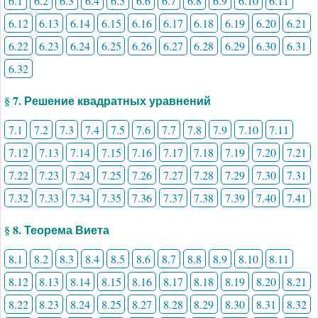
6.1
6.2
6.3
6.4
6.5
6.6
6.7
6.8
6.9
6.10
6.11
6.12
6.13
6.14
6.15
6.16
6.17
6.18
6.19
6.20
6.21
6.22
6.23
6.24
6.25
6.26
6.27
6.28
6.29
6.30
6.31
6.32
§ 7. Решение квадратных уравнений
7.1
7.2
7.3
7.4
7.5
7.6
7.7
7.8
7.9
7.10
7.11
7.12
7.13
7.14
7.15
7.16
7.17
7.18
7.19
7.20
7.21
7.22
7.23
7.24
7.25
7.26
7.27
7.28
7.29
7.30
7.31
7.32
7.33
7.34
7.35
7.36
7.37
7.38
7.39
7.40
7.41
§ 8. Теорема Виета
8.1
8.2
8.3
8.4
8.5
8.6
8.7
8.8
8.9
8.10
8.11
8.12
8.13
8.14
8.15
8.16
8.17
8.18
8.19
8.20
8.21
8.22
8.23
8.24
8.25
8.27
8.28
8.29
8.30
8.31
8.32