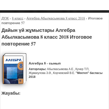
ДҮЖ
›
8 класс
›
Алгебра Абылкасымова 8 класс 2018
›
Итоговое
повторение 57
Дайын үй жұмыстары Алгебра
Абылкасымова 8 класс 2018 Итоговое
повторение 57
Алгебра 8 - сынып
Авторлары:
Абылкасымова А.Е., Кучер Т.П,
Жұмағұлова З.Ә., Корчевский В.Е.
"Мектеп" баспасы
2018
Жауабы: