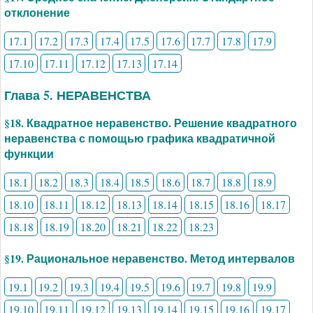
отклонение
17.1
17.2
17.3
17.4
17.5
17.6
17.7
17.8
17.9
17.10
17.11
17.12
17.13
17.14
Глава 5. НЕРАВЕНСТВА
§18. Квадратное неравенство. Решение квадратного
неравенства с помощью графика квадратичной
функции
18.1
18.2
18.3
18.4
18.5
18.6
18.7
18.8
18.9
18.10
18.11
18.12
18.13
18.14
18.15
18.16
18.17
18.18
18.19
18.20
18.21
18.22
18.23
§19. Рациональное неравенство. Метод интервалов
19.1
19.2
19.3
19.4
19.5
19.6
19.7
19.8
19.9
19.10
19.11
19.12
19.13
19.14
19.15
19.16
19.17