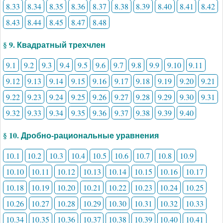
8.33
8.34
8.35
8.36
8.37
8.38
8.39
8.40
8.41
8.42
8.43
8.44
8.45
8.47
8.48
§ 9. Квадратный трехчлен
9.1
9.2
9.3
9.4
9.5
9.6
9.7
9.8
9.9
9.10
9.11
9.12
9.13
9.14
9.15
9.16
9.17
9.18
9.19
9.20
9.21
9.22
9.23
9.24
9.25
9.26
9.27
9.28
9.29
9.30
9.31
9.32
9.33
9.34
9.35
9.36
9.37
9.38
9.39
9.40
§ 10. Дробно-рациональные уравнения
10.1
10.2
10.3
10.4
10.5
10.6
10.7
10.8
10.9
10.10
10.11
10.12
10.13
10.14
10.15
10.16
10.17
10.18
10.19
10.20
10.21
10.22
10.23
10.24
10.25
10.26
10.27
10.28
10.29
10.30
10.31
10.32
10.33
10.34
10.35
10.36
10.37
10.38
10.39
10.40
10.41