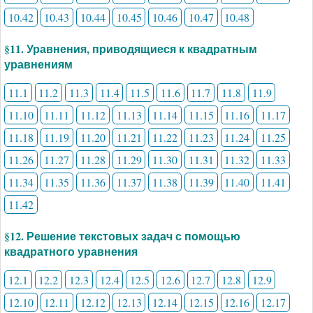
10.42
10.43
10.44
10.45
10.46
10.47
10.48
§11. Уравнения, приводящиеся к квадратным
уравнениям
11.1
11.2
11.3
11.4
11.5
11.6
11.7
11.8
11.9
11.10
11.11
11.12
11.13
11.14
11.15
11.16
11.17
11.18
11.19
11.20
11.21
11.22
11.23
11.24
11.25
11.26
11.27
11.28
11.29
11.30
11.31
11.32
11.33
11.34
11.35
11.36
11.37
11.38
11.39
11.40
11.41
11.42
§12. Решение текстовых задач с помощью
квадратного уравнения
12.1
12.2
12.3
12.4
12.5
12.6
12.7
12.8
12.9
12.10
12.11
12.12
12.13
12.14
12.15
12.16
12.17