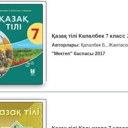
Қазақ тілі Капалбек 7 класс 
Авторлары:
Қапалбек Б., Жантасов
"Мектеп" баспасы 2017
Қазақ тілі Косымова 7 класс