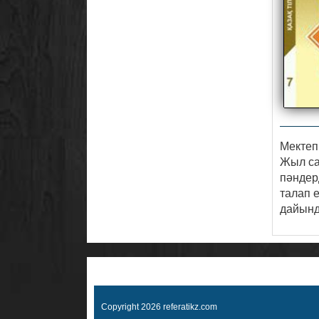
Мектеп
Жыл са
пәндерд
талап 
дайынд
Copyright 2026 referatikz.com