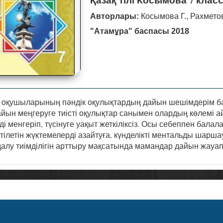
Авторлары:
Косымова Г., Рахметов
"Атамұра" баспасы 2018
 оқушыларының пәндік оқулықтардың дайын шешімдерім ба
йын меңгеруге тиісті оқулықтар санымен олардың көлемі ай
і менгеріп, түсінуге уақыт жеткіліксіз. Осы себеппен бала
етілетін жүктемелерді азайтуға, күнделікті ментальды шар
алу тиімділігін арттыру мақсатында мамандар дайын жауа