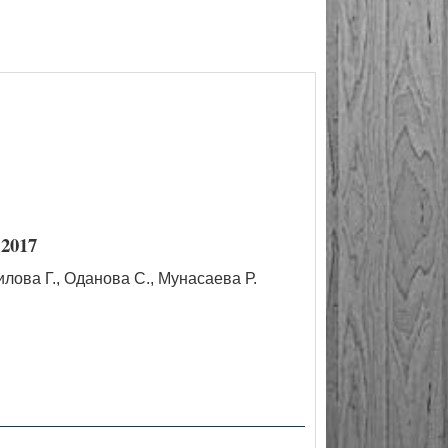
2017
лова Г., Оданова С., Мунасаева Р.