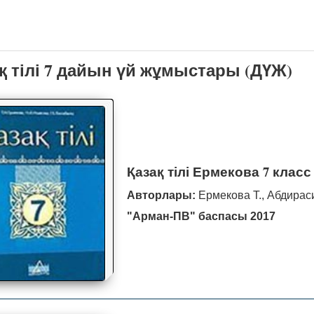
қ тілі 7 дайын үй жұмыстары (ДҮЖ)
Қазақ тілі Ермекова 7 класс 
Авторлары:
Ермекова Т., Абдираси
"Арман-ПВ" баспасы 2017