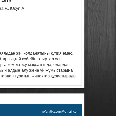
а Р., Юсуп А.
яғыдан жиі қолданатыны құпия емес.
тарлықтай көбейіп отыр, ал осы
ларға көмектесу мақсатында, олардан
шауын алдын-алу және үй жұмыстарына
птардан тұратын жинақтар құрастырады.
referatikz.com@gmail.com