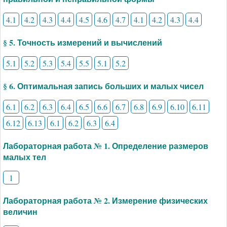
4.1
4.2
4.3
4.4
4.5
4.6
4.7
4.1
4.2
4.3
4.4
§ 5. Точность измерений и вычислений
5.1
5.2
5.3
5.4
5.5
5.1
5.2
§ 6. Оптимальная запись больших и малых чисел
6.1
6.2
6.3
6.4
6.5
6.6
6.7
6.8
6.9
6.10
6.11
6.12
6.13
6.1
6.2
6.3
6.4
Лабораторная работа № 1. Определение размеров
малых тел
1
Лабораторная работа № 2. Измерение физических
величин