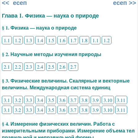
<< есеп
есеп >>
Глава 1. Физика — наука о природе
§ 1. Физика — наука о природе
1.1
1.2
1.3
1.4
1.5
1.6
1.7
1.8
1.1
1.2
§ 2. Научные методы изучения природы
2.1
2.2
2.3
2.4
2.5
2.6
2.7
§ 3. Физические величины. Скалярные и векторные
величины. Международная система единиц
3.1
3.2
3.3
3.4
3.5
3.6
3.7
3.8
3.9
3.10
3.11
3.1
3.2
3.3
3.4
3.5
3.6
3.7
3.8
3.9
3.10
3.11
§ 4. Измерение физических величин. Работа с
измерительными приборами. Измерение объема тел
правильной и неправильной формы