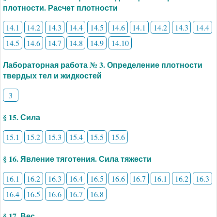
плотности. Расчет плотности
14.1
14.2
14.3
14.4
14.5
14.6
14.1
14.2
14.3
14.4
14.5
14.6
14.7
14.8
14.9
14.10
Лабораторная работа № 3. Определение плотности
твердых тел и жидкостей
3
§ 15. Сила
15.1
15.2
15.3
15.4
15.5
15.6
§ 16. Явление тяготения. Сила тяжести
16.1
16.2
16.3
16.4
16.5
16.6
16.7
16.1
16.2
16.3
16.4
16.5
16.6
16.7
16.8
§ 17. Вес