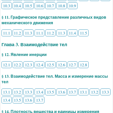
10.3
10.4
10.5
10.6
10.7
10.8
10.9
§ 11. Графическое представление различных видов
механического движения
11.1
11.2
11.3
11.1
11.2
11.3
11.4
11.5
Глава 3. Взаимодействие тел
§ 12. Явление инерции
12.1
12.2
12.3
12.4
12.5
12.6
12.7
12.8
§ 13. Взаимодействие тел. Масса и измерение массы
тел
13.1
13.2
13.3
13.4
13.5
13.6
13.7
13.1
13.2
13.3
13.4
13.5
13.6
13.7
§ 14. Плотность вещества и единицы измерения