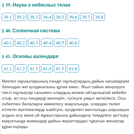
§ 39. Наука о небесных телах
39.1
39.2
39.3
39.4
39.5
39.6
39.7
39.8
§ 40. Солнечная система
40.1
40.2
40.3
40.4
40.5
40.6
§ 41. Основы календаря
41.1
41.2
41.3
41.4
41.5
41.6
Мектеп оқушыларының пәндік оқулықтардың дайын шешімдерім
баяғыдан жиі қолданатыны құпия емес. Жыл сайын меңгеруге
тиісті оқулықтар санымен олардың көлемі айтарлықтай көбейіп
отыр, ал осы пәндерді менгеріп, түсінуге уақыт жеткіліксіз. Осы
себеппен балаларға көмектесу мақсатында, олардан талап
етілетін жүктемелерді азайтуға, күнделікті ментальды шаршауын
алдын-алу және үй жұмыстарына дайындалу тиімділігін арттыру
мақсатында мамандар дайын жауаптардан тұратын жинақтар
құрастырады.