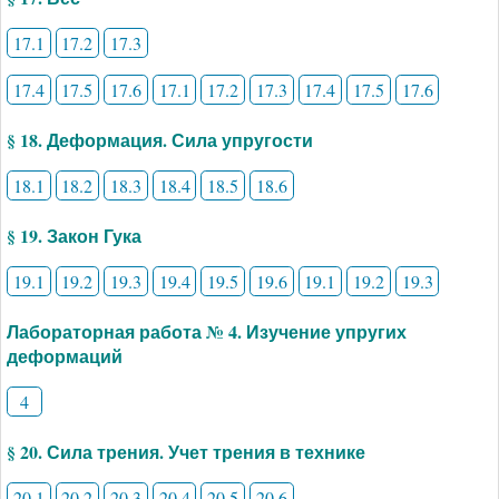
17.1
17.2
17.3
17.4
17.5
17.6
17.1
17.2
17.3
17.4
17.5
17.6
§ 18. Деформация. Сила упругости
18.1
18.2
18.3
18.4
18.5
18.6
§ 19. Закон Гука
19.1
19.2
19.3
19.4
19.5
19.6
19.1
19.2
19.3
Лабораторная работа № 4. Изучение упругих
деформаций
4
§ 20. Сила трения. Учет трения в технике
20.1
20.2
20.3
20.4
20.5
20.6