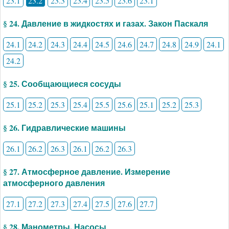
23.1
23.2
23.3
23.4
23.5
23.6
23.1
§ 24. Давление в жидкостях и газах. Закон Паскаля
24.1
24.2
24.3
24.4
24.5
24.6
24.7
24.8
24.9
24.1
24.2
§ 25. Сообщающиеся сосуды
25.1
25.2
25.3
25.4
25.5
25.6
25.1
25.2
25.3
§ 26. Гидравлические машины
26.1
26.2
26.3
26.1
26.2
26.3
§ 27. Атмосферное давление. Измерение
атмосферного давления
27.1
27.2
27.3
27.4
27.5
27.6
27.7
§ 28. Манометры. Насосы