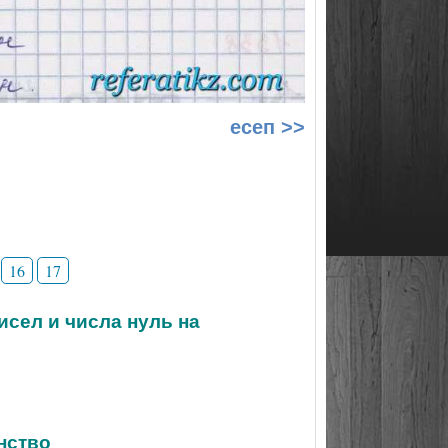
есеп >>
16
17
исел и числа нуль на
нство