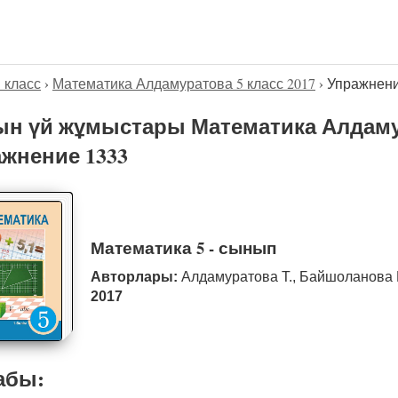
5 класс
›
Математика Алдамуратова 5 класс 2017
›
Упражнени
н үй жұмыстары Математика Алдамур
жнение 1333
Математика 5 - сынып
Авторлары:
Алдамуратова Т., Байшоланова 
2017
абы: