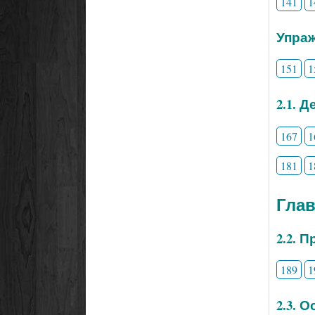
141
1
Упраж
151
1
2.1. 
167
1
181
1
Гла
2.2. 
189
1
2.3. 