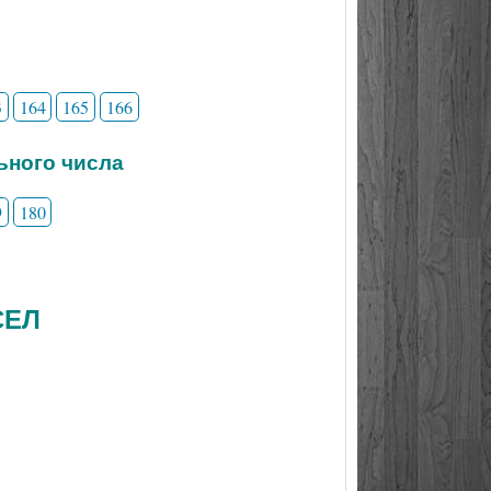
3
164
165
166
льного числа
9
180
СЕЛ