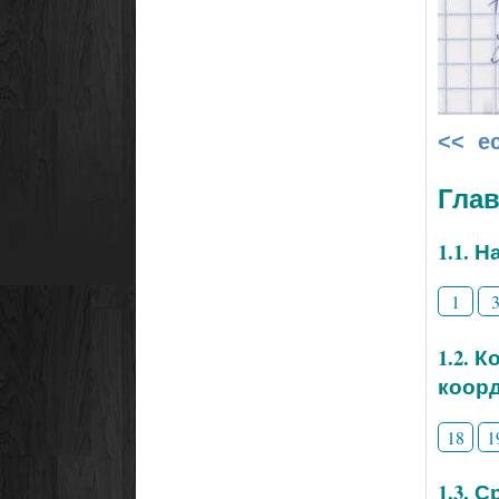
<< е
Гла
1.1. 
1
1.2. 
коор
18
1
1.3. 