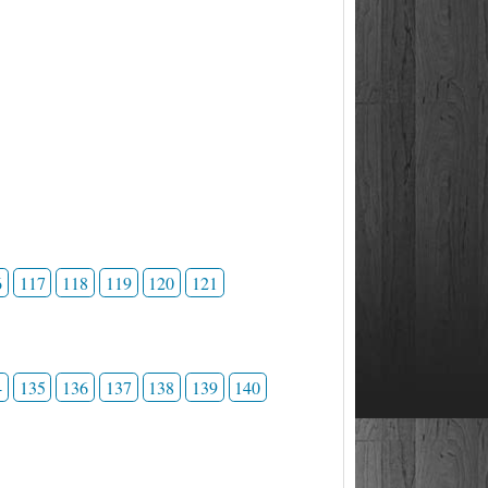
6
117
118
119
120
121
4
135
136
137
138
139
140