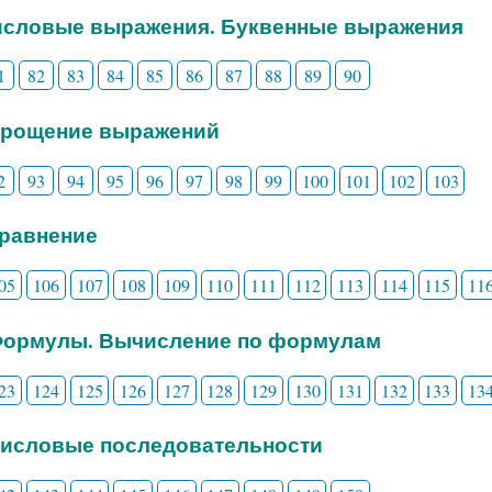
Числовые выражения. Буквенные выражения
1
82
83
84
85
86
87
88
89
90
Упрощение выражений
2
93
94
95
96
97
98
99
100
101
102
103
 Уравнение
05
106
107
108
109
110
111
112
113
114
115
11
 Формулы. Вычисление по формулам
23
124
125
126
127
128
129
130
131
132
133
13
 Числовые последовательности