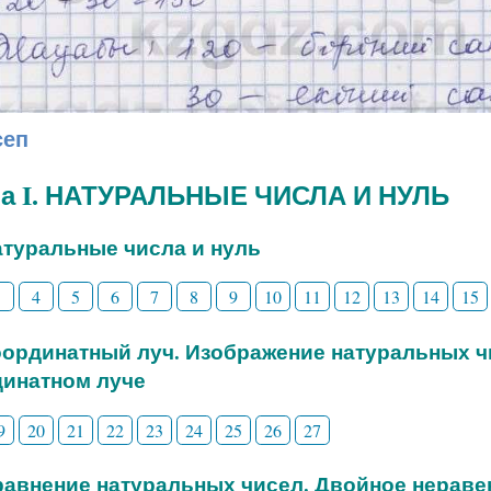
сеп
ва I. НАТУРАЛЬНЫЕ ЧИСЛА И НУЛЬ
Натуральные числа и нуль
3
4
5
6
7
8
9
10
11
12
13
14
15
Координатный луч. Изображение натуральных ч
динатном луче
9
20
21
22
23
24
25
26
27
Сравнение натуральных чисел. Двойное нераве