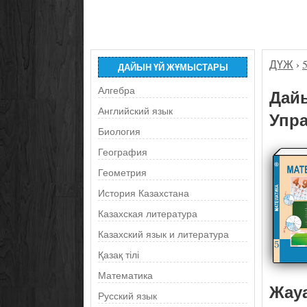
ДҮЖ
›
ДАЙЫН ҮЙ ЖҰМЫСТАРЫ
Алгебра
Дайы
Английский язык
Упра
Биология
География
Геометрия
История Казахстана
Казахская литература
Казахский язык и литература
Қазақ тілі
Математика
Жау
Русский язык