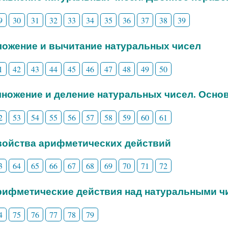
9
30
31
32
33
34
35
36
37
38
39
Сложение и вычитание натуральных чисел
1
42
43
44
45
46
47
48
49
50
Умножение и деление натуральных чисел. Осно
2
53
54
55
56
57
58
59
60
61
Свойства арифметических действий
3
64
65
66
67
68
69
70
71
72
Арифметические действия над натуральными 
4
75
76
77
78
79