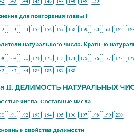
42
143
144
145
146
147
148
149
150
нения для повторения главы I
52
153
154
155
156
157
158
159
160
161
162
16
Делители натурального числа. Кратные натура
68
169
170
171
172
173
174
175
176
177
178
17
82
183
184
185
186
187
188
ва II. ДЕЛИМОСТЬ НАТУРАЛЬНЫХ ЧИ
Простые числа. Составные числа
90
191
192
193
194
195
196
197
198
199
200
Основные свойства делимости