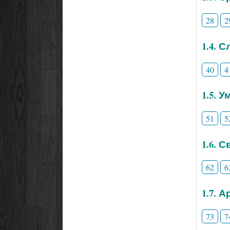
28
2
1.4. 
40
4
1.5. 
51
5
1.6. 
62
6
1.7. 
73
7