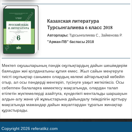
Казахская литература
Турсынгалиева 6 класс 2018
Авторлары:
Тұрсынғалиева С., Зайкенова Р.
"Арман-ПВ" баспасы 2018
Мектеп оқушыларының пәндік оқулықтардың дайын шешімдерім
баяғыдан жиі қолданатыны құпия емес. Жыл сайын меңгеруге
тиісті оқулықтар санымен олардың көлемі айтарлықтай көбейіп
отыр, ал осы пәндерді менгеріп, түсінуге уақыт жеткіліксіз. Осы
себеппен балаларға көмектесу мақсатында, олардан талап
етілетін жүктемелерді азайтуға, күнделікті ментальды шаршауын
алдын-алу және үй жұмыстарына дайындалу тиімділігін арттыру
мақсатында мамандар дайын жауаптардан тұратын жинақтар
құрастырады.
Copyright 2026 referatikz.com