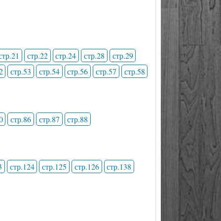
стр.21
стр.22
стр.24
стр.28
стр.29
2
стр.53
стр.54
стр.56
стр.57
стр.58
0
стр.86
стр.87
стр.88
3
стр.124
стр.125
стр.126
стр.138