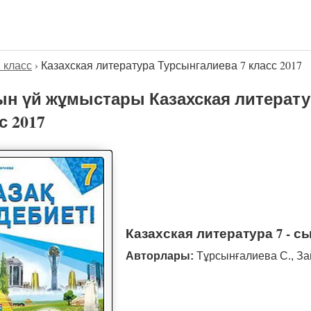
7 класс
›
Казахская литература Турсынгалиева 7 класс 2017
н үй жұмыстары Казахская литерату
с 2017
Казахская литература 7 - с
Авторлары:
Тұрсынғалиева С., За