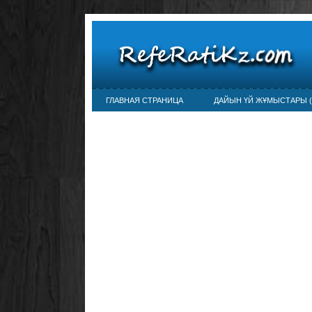
ГЛАВНАЯ СТРАНИЦА
ДАЙЫН ҮЙ ЖҰМЫСТАРЫ (