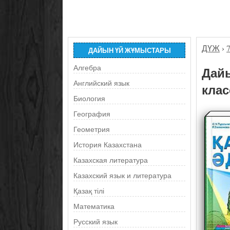
ДҮЖ
›
ДАЙЫН ҮЙ ЖҰМЫСТАРЫ
Алгебра
Дайы
Английский язык
клас
Биология
География
Геометрия
История Казахстана
Казахская литература
Казахский язык и литература
Қазақ тілі
Математика
Русский язык